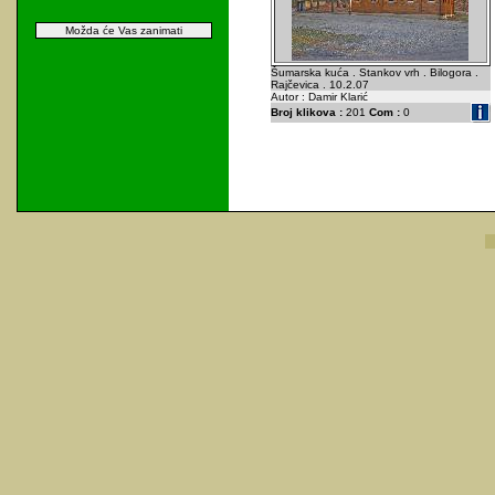
Možda će Vas zanimati
Šumarska kuća . Stankov vrh . Bilogora .
Rajčevica . 10.2.07
Autor : Damir Klarić
Broj klikova :
201
Com :
0