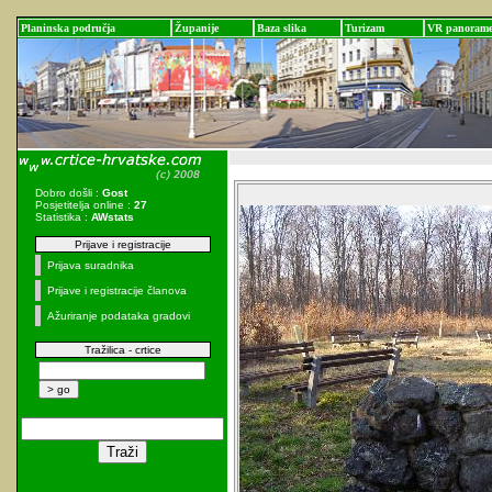
Planinska područja
Županije
Baza slika
Turizam
VR panoram
Dobro došli :
Gost
Posjetitelja online :
27
Statistika :
AWstats
Prijave i registracije
Prijava suradnika
Prijave i registracije članova
Ažuriranje podataka gradovi
Tražilica - crtice