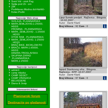
Sveti Vid - otok Pag
Spilja pod Zir - om
ZIR
Podkilavac-Mudna dol-Hahlići-
Kolac-Podki
Lijepi šumski predjeli . Rajčevica . Bilogora
Najnovije Web shop
. 10.02.2007 .
SVILAJA, PLANINARSKA
Autor : Damir Klarić
MAPA ZEMLJOVID,1:25000,
Broj klikova :
92
Com :
0
HGSS
PROMINA , PLANINARSKA
MAPA, ZEMLJOVID , 1:25000
, HGSS
OTOK RAB , PLANINARSKA
MAPA, ZEMLJOVID, 1:25000
, HGSS
BRAČ BIKE, BICIKLOM PO
BRAČU, MAPA 1:45000,
HGSS
DINARA-TROGLAVSKA
SKUPINA-ZAPAD
,PLANINARSKA
MAPA,1:25000
Najnovije kampovi
Ispred Stankovog vrha . Bilogora .
admin1
Rajčevica . KPP .10.07.2007
camp mlaska
Autor : Damir Klarić
CAMP SEGET
CAMP VRANJICA
Broj klikova :
97
Com :
0
BELVEDERE
Diana & Josip
Interesantni linkovi
Planinarski forum
Destinacije po gledanosti