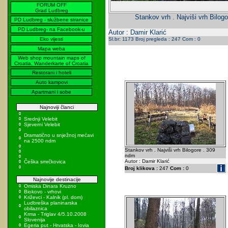
FORUM OFF
Grad Ludbreg
Stankov vrh . Najviši vrh Bilog
PD Ludbreg - službene stranice
PD Ludbreg- na Facebook-u
Autor : Damir Klarić
Eko vijesti
Sl.br: 1173 Broj pregleda : 247 Com : 0
Mapa weba
Web shop mountain maps of
Croatia, Wanderkarte of Croatia
Restorani i hoteli
Auto kampovi
Apartmani i sobe
Najnoviji članci
Srednji Velebit
Sjeverni Velebit
Dramatično u snježnoj mećavi
na 2500 ndm
Stankov vrh . Najviši vrh Bilogore . 309
ndm
Autor : Damir Klarić
Češka smrčkovica
Broj klikova :
247
Com :
0
Najnovije destinacije
Omiska Dinara Kruzno
Biokovo - vrhovi
Križevci - Kalnik (pl. dom)
Ludbreška planinarska
obilaznica
Krma - Triglav 4/5.10.2008
Slovenija
Egeria put - Hrvatska - Iovia