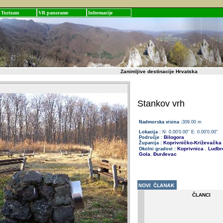
Turizam
VR panorame
Informacije
Zanimljive destinacije Hrvatska
Stankov vrh
Nadmorska visina :
309.00 m
Lokacija :
N: 0.00'0.00'' E: 0.00'0.00''
Bilogora
Područje :
Koprivničko-Križevačka
Županija :
Koprivnica
Ludbr
Okolni gradovi :
,
Gola
Đurđevac
,
ČLANCI