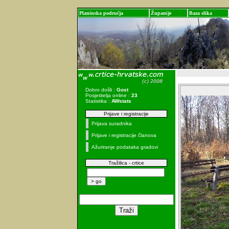
Planinska područja
Županije
Baza slika
Dobro došli :
Gost
Posjetitelja online :
23
Statistika :
AWstats
Prijave i registracije
Prijava suradnika
Prijave i registracije članova
Ažuriranje podataka gradovi
Tražilica - crtice