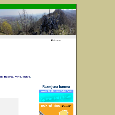
Reklame
eg
Rasinja
Virje
Molve
,
,
,
,
Razmjena banera