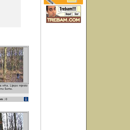
 vrha. Lijepo mjesto
ačnu šumu.
m :
0