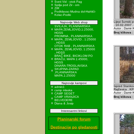
Sveti Vid - otok Pag
Spilja pod Zir - om
ZIR
Podkilavac-Mudna dol-Hahlići-
Kolac-Podki
Lijepi šumski p
Najnovije Web shop
. 10.02.2007 .
SVILAJA, PLANINARSKA
Autor : Damir K
MAPA ZEMLJOVID,1:25000,
Broj klikova :
HGSS
PROMINA , PLANINARSKA
MAPA, ZEMLJOVID , 1:25000
, HGSS
OTOK RAB , PLANINARSKA
MAPA, ZEMLJOVID, 1:25000
, HGSS
BRAČ BIKE, BICIKLOM PO
BRAČU, MAPA 1:45000,
HGSS
DINARA-TROGLAVSKA
SKUPINA-ZAPAD
,PLANINARSKA
MAPA,1:25000
Najnovije kampovi
Ispred Stankov
admin1
Rajčevica . K
camp mlaska
Autor : Damir K
CAMP SEGET
CAMP VRANJICA
Broj klikova :
BELVEDERE
Diana & Josip
Interesantni linkovi
Planinarski forum
Destinacije po gledanosti