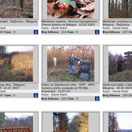
redjeli . Rajčevica . Bilogora
Mekolisna veprina - Ruscus hypoglossum .
Markacije i putokazi z
Crvene bobice na Bilogori . 10.02.2007.
Bilogora . Rajčevica 
larić
Autor : Damir Klarić
Autor : Damir Klarić
92
Com :
0
Broj klikova :
114
Com :
0
Broj klikova :
167
C
og vrha . Bilogora .
Darko na Stankovom vrhu . KPP . HPO .
Damir kod table u bliz
PP .10.07.2007
Kamenu ploču postavilo je PD Bilo -
Bilogora . 10.02.2007
larić
Koprivnica . 10.07.07.
Autor : Damir Klarić
Autor : Damir Klarić
97
Com :
0
Broj klikova :
250
C
Broj klikova :
192
Com :
0