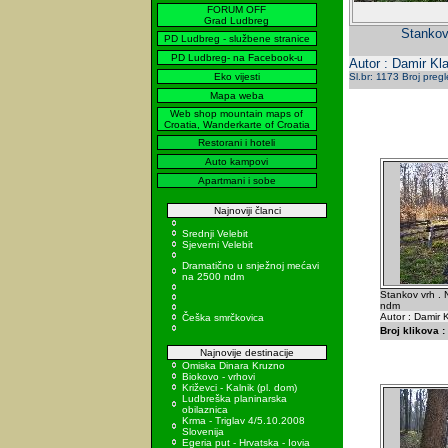
FORUM OFF
Grad Ludbreg
Stankov 
PD Ludbreg - službene stranice
PD Ludbreg- na Facebook-u
Autor : Damir Kla
Eko vijesti
Sl.br: 1173 Broj preg
Mapa weba
Web shop mountain maps of
Croatia, Wanderkarte of Croatia
Restorani i hoteli
Auto kampovi
Apartmani i sobe
Najnoviji članci
Srednji Velebit
Sjeverni Velebit
Dramatično u snježnoj mećavi
na 2500 ndm
Stankov vrh . N
ndm
Autor : Damir K
Češka smrčkovica
Broj klikova :
Najnovije destinacije
Omiska Dinara Kruzno
Biokovo - vrhovi
Križevci - Kalnik (pl. dom)
Ludbreška planinarska
obilaznica
Krma - Triglav 4/5.10.2008
Slovenija
Egeria put - Hrvatska - Iovia