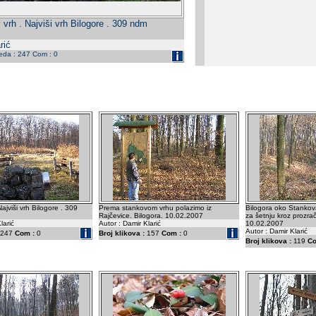
vrh . Najviši vrh Bilogore . 309 ndm
rić
leda : 247 Com : 0
ajviši vrh Bilogore . 309
Prema stankovom vrhu polazimo iz
Bilogora oko Stankova
Rajčevice. Bilogora. 10.02.2007
za šetnju kroz prozr
larić
Autor : Damir Klarić
10.02.2007
Autor : Damir Klarić
247
Com :
0
Broj klikova :
157
Com :
0
Broj klikova :
119
Co