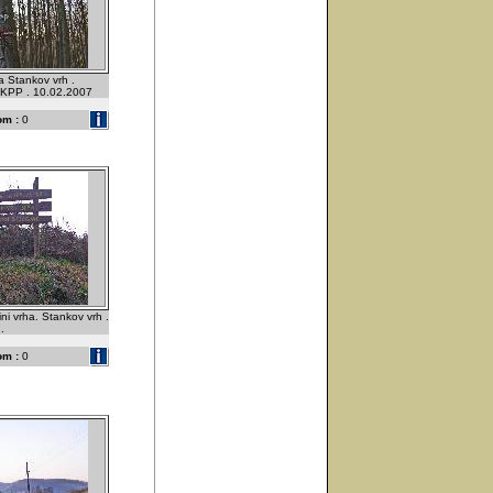
a Stankov vrh .
. KPP . 10.02.2007
om :
0
ini vrha. Stankov vrh .
.
om :
0