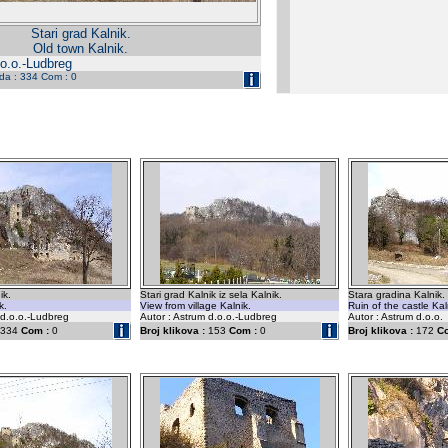
Stari grad Kalnik.
Old town Kalnik.
.o.o.-Ludbreg
eda : 334 Com : 0
ik.
Stari grad Kalnik iz sela Kalnik.
Stara gradina Kalnik.
k.
View from village Kalnik.
Ruin of the castle Kal
 d.o.o.-Ludbreg
Autor : Astrum d.o.o.-Ludbreg
Autor : Astrum d.o.o.
334
Com :
0
Broj klikova :
153
Com :
0
Broj klikova :
172
C