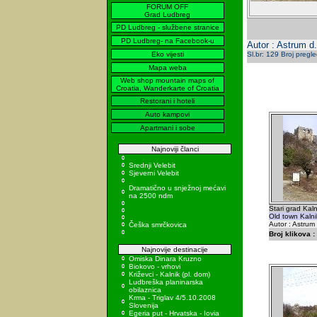
FORUM OFF
Grad Ludbreg
PD Ludbreg - službene stranice
PD Ludbreg- na Facebook-u
Autor : Astrum d
Eko vijesti
Sl.br: 129 Broj pregl
Mapa weba
Web shop mountain maps of
Croatia, Wanderkarte of Croatia
Restorani i hoteli
Auto kampovi
Apartmani i sobe
Najnoviji članci
Srednji Velebit
Sjeverni Velebit
Dramatično u snježnoj mećavi
na 2500 ndm
Stari grad Kaln
Old town Kalni
Autor : Astrum
Češka smrčkovica
Broj klikova :
Najnovije destinacije
Omiska Dinara Kruzno
Biokovo - vrhovi
Križevci - Kalnik (pl. dom)
Ludbreška planinarska
obilaznica
Krma - Triglav 4/5.10.2008
Slovenija
Egeria put - Hrvatska - Iovia