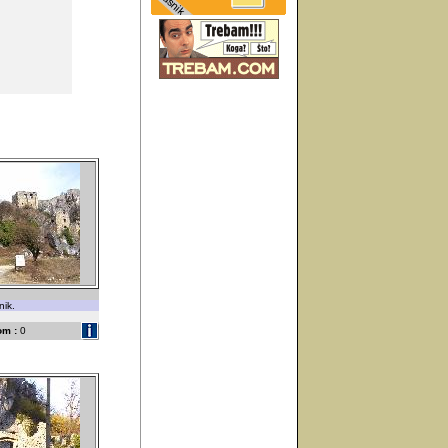
nik.
om :
0