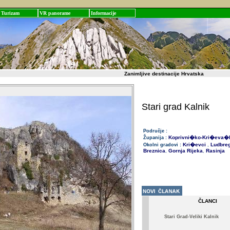
Turizam
VR panorame
Informacije
Zanimljive destinacije Hrvatska
Stari grad Kalnik
Područje :
Koprivni�ko-Kri�eva�
Županija :
Kri�evci
Ludbre
Okolni gradovi :
,
Breznica
Gornja Rijeka
Rasinja
,
,
ČLANCI
Stari Grad-Veliki Kalnik