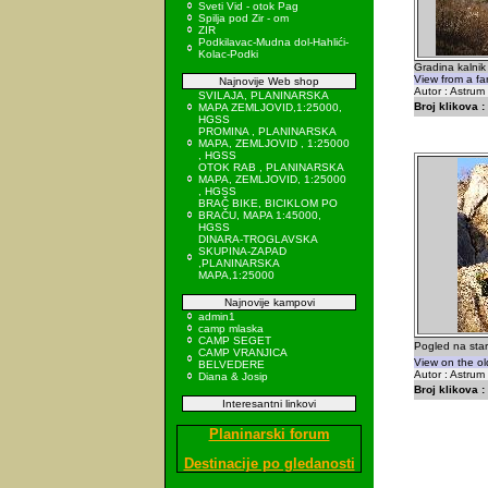
Sveti Vid - otok Pag
Spilja pod Zir - om
ZIR
Podkilavac-Mudna dol-Hahlići-
Kolac-Podki
Gradina kalnik -
View from a far
Najnovije Web shop
Autor : Astrum
SVILAJA, PLANINARSKA
Broj klikova :
MAPA ZEMLJOVID,1:25000,
HGSS
PROMINA , PLANINARSKA
MAPA, ZEMLJOVID , 1:25000
, HGSS
OTOK RAB , PLANINARSKA
MAPA, ZEMLJOVID, 1:25000
, HGSS
BRAČ BIKE, BICIKLOM PO
BRAČU, MAPA 1:45000,
HGSS
DINARA-TROGLAVSKA
SKUPINA-ZAPAD
,PLANINARSKA
MAPA,1:25000
Najnovije kampovi
admin1
camp mlaska
CAMP SEGET
Pogled na staru
CAMP VRANJICA
View on the o
BELVEDERE
Autor : Astrum
Diana & Josip
Broj klikova :
Interesantni linkovi
Planinarski forum
Destinacije po gledanosti