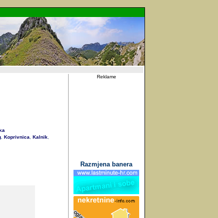
Reklame
ka
g
Koprivnica
Kalnik
,
,
,
Razmjena banera