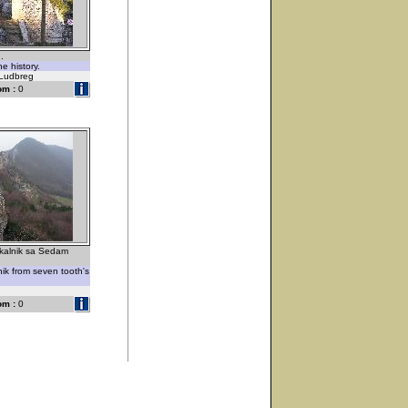
.
he history.
-Ludbreg
om :
0
 kalnik sa Sedam
ik from seven tooth's
om :
0