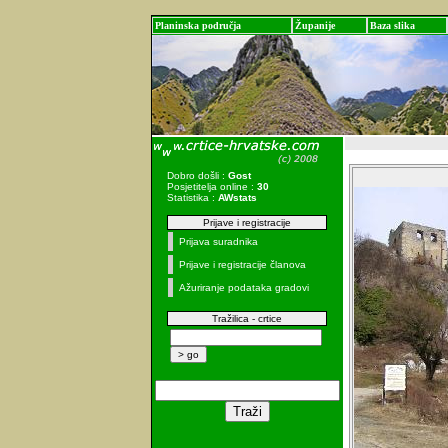
Planinska područja
Županije
Baza slika
Dobro došli :
Gost
Posjetitelja online :
30
Statistika :
AWstats
Prijave i registracije
Prijava suradnika
Prijave i registracije članova
Ažuriranje podataka gradovi
Tražilica - crtice