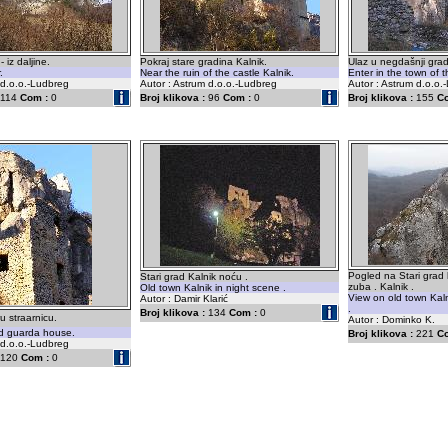
 iz daljine.
Pokraj stare gradina Kalnik.
Ulaz u negdašnji grad
.
Near the ruin of the castle Kalnik.
Enter in the town of t
 d.o.o.-Ludbreg
Autor : Astrum d.o.o.-Ludbreg
Autor : Astrum d.o.o.
114
Com :
0
Broj klikova :
96
Com :
0
Broj klikova :
155
C
Pogled na Stari grad
Stari grad Kalnik noću .
zuba . Kalnik .
Old town Kalnik in night scene .
View on old town Kaln
Autor : Damir Klarić
.
Broj klikova :
134
Com :
0
 straarnicu.
Autor : Dominko K.
ld guarda house.
Broj klikova :
221
C
 d.o.o.-Ludbreg
120
Com :
0