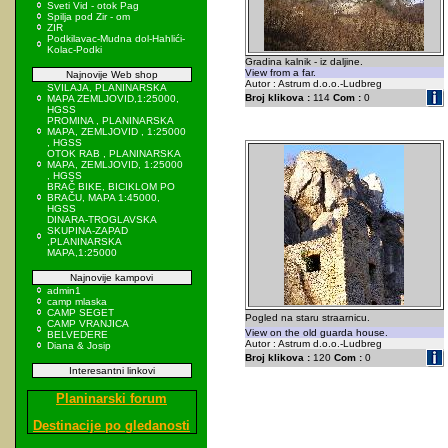
Sveti Vid - otok Pag
Spilja pod Zir - om
ZIR
Podkilavac-Mudna dol-Hahlići-
Kolac-Podki
Gradina kalnik - iz daljine.
View from a far.
Najnovije Web shop
Autor : Astrum d.o.o.-Ludbreg
SVILAJA, PLANINARSKA
Broj klikova :
114
Com :
0
MAPA ZEMLJOVID,1:25000,
HGSS
PROMINA , PLANINARSKA
MAPA, ZEMLJOVID , 1:25000
, HGSS
OTOK RAB , PLANINARSKA
MAPA, ZEMLJOVID, 1:25000
, HGSS
BRAČ BIKE, BICIKLOM PO
BRAČU, MAPA 1:45000,
HGSS
DINARA-TROGLAVSKA
SKUPINA-ZAPAD
,PLANINARSKA
MAPA,1:25000
Najnovije kampovi
admin1
camp mlaska
CAMP SEGET
Pogled na staru straarnicu.
CAMP VRANJICA
View on the old guarda house.
BELVEDERE
Autor : Astrum d.o.o.-Ludbreg
Diana & Josip
Broj klikova :
120
Com :
0
Interesantni linkovi
Planinarski forum
Destinacije po gledanosti