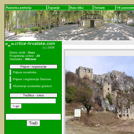
Planinska područja
Županije
Baza slika
Turizam
VR panoram
Dobro došli :
Gost
Posjetitelja online :
20
Statistika :
AWstats
Prijave i registracije
Prijava suradnika
Prijave i registracije članova
Ažuriranje podataka gradovi
Tražilica - crtice