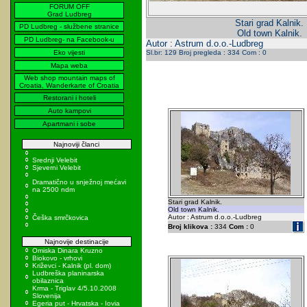
FORUM OFF
Grad Ludbreg
Stari grad Kalnik.
PD Ludbreg - službene stranice
Old town Kalnik.
PD Ludbreg- na Facebook-u
Autor : Astrum d.o.o.-Ludbreg
Eko vijesti
Sl.br: 129 Broj pregleda : 334 Com : 0
Mapa weba
Web shop mountain maps of
Croatia, Wanderkarte of Croatia
Restorani i hoteli
Auto kampovi
Apartmani i sobe
Najnoviji članci
Srednji Velebit
Sjeverni Velebit
Dramatično u snježnoj mećavi
na 2500 ndm
Stari grad Kalnik.
Old town Kalnik.
Autor : Astrum d.o.o.-Ludbreg
Češka smrčkovica
Broj klikova :
334
Com :
0
Najnovije destinacije
Omiska Dinara Kruzno
Biokovo - vrhovi
Križevci - Kalnik (pl. dom)
Ludbreška planinarska
obilaznica
Krma - Triglav 4/5.10.2008
Slovenija
Egeria put - Hrvatska - Iovia