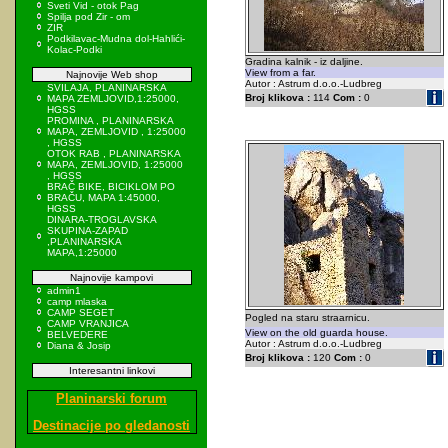
Sveti Vid - otok Pag
Spilja pod Zir - om
ZIR
Podkilavac-Mudna dol-Hahlići-
Kolac-Podki
Gradina kalnik - iz daljine.
View from a far.
Najnovije Web shop
Autor : Astrum d.o.o.-Ludbreg
SVILAJA, PLANINARSKA
Broj klikova :
114
Com :
0
MAPA ZEMLJOVID,1:25000,
HGSS
PROMINA , PLANINARSKA
MAPA, ZEMLJOVID , 1:25000
, HGSS
OTOK RAB , PLANINARSKA
MAPA, ZEMLJOVID, 1:25000
, HGSS
BRAČ BIKE, BICIKLOM PO
BRAČU, MAPA 1:45000,
HGSS
DINARA-TROGLAVSKA
SKUPINA-ZAPAD
,PLANINARSKA
MAPA,1:25000
Najnovije kampovi
admin1
camp mlaska
CAMP SEGET
Pogled na staru straarnicu.
CAMP VRANJICA
View on the old guarda house.
BELVEDERE
Autor : Astrum d.o.o.-Ludbreg
Diana & Josip
Broj klikova :
120
Com :
0
Interesantni linkovi
Planinarski forum
Destinacije po gledanosti