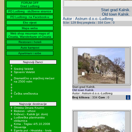
FORUM OFF
Grad Ludbreg
Stari grad Kalnik.
PD Ludbreg - službene stranice
Old town Kalnik.
PD Ludbreg- na Facebook-u
Autor : Astrum d.o.o.-Ludbreg
Eko vijesti
Sl.br: 129 Broj pregleda : 334 Com : 0
Mapa weba
Web shop mountain maps of
Croatia, Wanderkarte of Croatia
Restorani i hoteli
Auto kampovi
Apartmani i sobe
Najnoviji članci
Srednji Velebit
Sjeverni Velebit
Dramatično u snježnoj mećavi
na 2500 ndm
Stari grad Kalnik.
Old town Kalnik.
Autor : Astrum d.o.o.-Ludbreg
Češka smrčkovica
Broj klikova :
334
Com :
0
Najnovije destinacije
Omiska Dinara Kruzno
Biokovo - vrhovi
Križevci - Kalnik (pl. dom)
Ludbreška planinarska
obilaznica
Krma - Triglav 4/5.10.2008
Slovenija
Egeria put - Hrvatska - Iovia