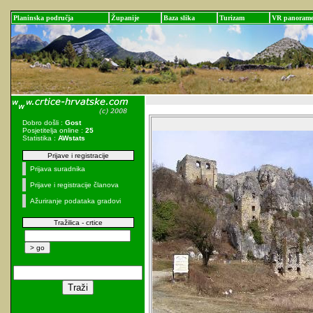
Planinska područja
Županije
Baza slika
Turizam
VR panoram
Dobro došli :
Gost
Posjetitelja online :
25
Statistika :
AWstats
Prijave i registracije
Prijava suradnika
Prijave i registracije članova
Ažuriranje podataka gradovi
Tražilica - crtice