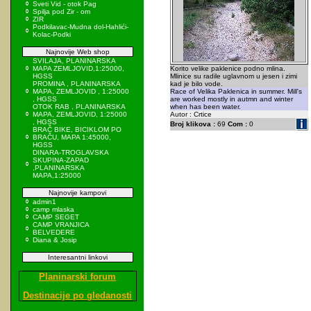
Sveti Vid - otok Pag
Spilja pod Zir - om
ZIR
Podkilavac-Mudna dol-Hahlići-
Kolac-Podki
Najnovije Web shop
SVILAJA, PLANINARSKA
MAPA ZEMLJOVID,1:25000,
Korito velike paklenice podno mlina.
HGSS
Mlinice su radile uglavnom u jesen i zimi
PROMINA , PLANINARSKA
kad je bilo vode.
MAPA, ZEMLJOVID , 1:25000
Race of Velika Paklenica in summer. Mill's
, HGSS
are worked mostly in autmn and winter
OTOK RAB , PLANINARSKA
when has been water.
MAPA, ZEMLJOVID, 1:25000
Autor : Crtice
, HGSS
Broj klikova :
69
Com :
0
BRAČ BIKE, BICIKLOM PO
BRAČU, MAPA 1:45000,
HGSS
DINARA-TROGLAVSKA
SKUPINA-ZAPAD
,PLANINARSKA
MAPA,1:25000
Najnovije kampovi
admin1
camp mlaska
CAMP SEGET
CAMP VRANJICA
BELVEDERE
Diana & Josip
Interesantni linkovi
Planinarski forum
Destinacije po gledanosti