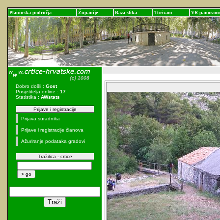
Planinska područja
Županije
Baza slika
Turizam
VR panoram
Dobro došli :
Gost
Posjetitelja online :
17
Statistika :
AWstats
Prijave i registracije
Prijava suradnika
Prijave i registracije članova
Ažuriranje podataka gradovi
Tražilica - crtice