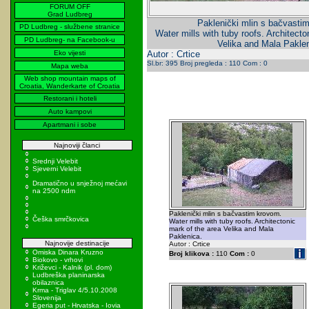
FORUM OFF
Grad Ludbreg
Paklenički mlin s bačvasti
PD Ludbreg - službene stranice
Water mills with tuby roofs. Architecto
PD Ludbreg- na Facebook-u
Velika and Mala Paklen
Eko vijesti
Autor : Crtice
Sl.br: 395 Broj pregleda : 110 Com : 0
Mapa weba
Web shop mountain maps of
Croatia, Wanderkarte of Croatia
Restorani i hoteli
Auto kampovi
Apartmani i sobe
Najnoviji članci
Srednji Velebit
Sjeverni Velebit
Dramatično u snježnoj mećavi
na 2500 ndm
Paklenički mlin s bačvastim krovom.
Češka smrčkovica
Water mills with tuby roofs. Architectonic
mark of the area Velika and Mala
Paklenica.
Najnovije destinacije
Autor : Crtice
Omiska Dinara Kruzno
Broj klikova :
110
Com :
0
Biokovo - vrhovi
Križevci - Kalnik (pl. dom)
Ludbreška planinarska
obilaznica
Krma - Triglav 4/5.10.2008
Slovenija
Egeria put - Hrvatska - Iovia