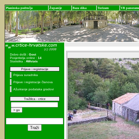
Planinska područja
Županije
Baza slika
Turizam
VR panoram
Dobro došli :
Gost
Posjetitelja online :
14
Statistika :
AWstats
Prijave i registracije
Prijava suradnika
Prijave i registracije članova
Ažuriranje podataka gradovi
Tražilica - crtice