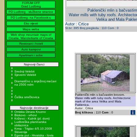
FORUM OFF
Grad Ludbreg
Paklenički mlin s bačvasti
PD Ludbreg - službene stranice
Water mills with tuby roofs. Architecto
PD Ludbreg- na Facebook-u
Velika and Mala Paklen
Eko vijesti
Autor : Crtice
Sl.br: 395 Broj pregleda : 110 Com : 0
Mapa weba
Web shop mountain maps of
Croatia, Wanderkarte of Croatia
Restorani i hoteli
Auto kampovi
Apartmani i sobe
Najnoviji članci
Srednji Velebit
Sjeverni Velebit
Dramatično u snježnoj mećavi
na 2500 ndm
Paklenički mlin s bačvastim krovom.
Češka smrčkovica
Water mills with tuby roofs. Architectonic
mark of the area Velika and Mala
Paklenica.
Najnovije destinacije
Autor : Crtice
Omiska Dinara Kruzno
Broj klikova :
110
Com :
0
Biokovo - vrhovi
Križevci - Kalnik (pl. dom)
Ludbreška planinarska
obilaznica
Krma - Triglav 4/5.10.2008
Slovenija
Egeria put - Hrvatska - Iovia