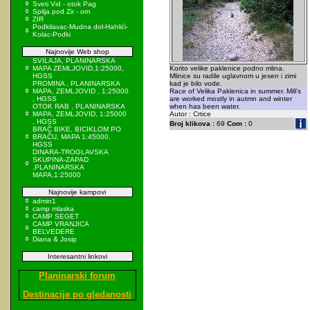
Sveti Vid - otok Pag
Spilja pod Zir - om
ZIR
Podkilavac-Mudna dol-Hahlići-
Kolac-Podki
Najnovije Web shop
SVILAJA, PLANINARSKA
MAPA ZEMLJOVID,1:25000,
Korito velike paklenice podno mlina.
HGSS
Mlinice su radile uglavnom u jesen i zimi
PROMINA , PLANINARSKA
kad je bilo vode.
MAPA, ZEMLJOVID , 1:25000
Race of Velika Paklenica in summer. Mill's
, HGSS
are worked mostly in autmn and winter
OTOK RAB , PLANINARSKA
when has been water.
MAPA, ZEMLJOVID, 1:25000
Autor : Crtice
, HGSS
Broj klikova :
69
Com :
0
BRAČ BIKE, BICIKLOM PO
BRAČU, MAPA 1:45000,
HGSS
DINARA-TROGLAVSKA
SKUPINA-ZAPAD
,PLANINARSKA
MAPA,1:25000
Najnovije kampovi
admin1
camp mlaska
CAMP SEGET
CAMP VRANJICA
BELVEDERE
Diana & Josip
Interesantni linkovi
Planinarski forum
Destinacije po gledanosti