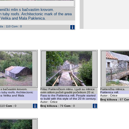
enički mlin s bačvastim krovom.
h tuby roofs. Architectonic mark of the area
Velika and Mala Paklenica.
eda : 110 Com : 0
n s bačvastim krovom.
Prilaz Pakleničkom mlinu. Ljudi su mlinice
Paklenička mlinica.
h tuby roofs. Architectonic
ovim stilom počeli graditi početkom 20 st.
Paklenica mill.
ea Velika and Mala
Pass to the Paklenica mill. People started
Autor : Crtice
to build with this style of the 20 th century.
Broj klikova :
87
Com
Autor : Crtice
110
Com :
0
Broj klikova :
79
Com :
0