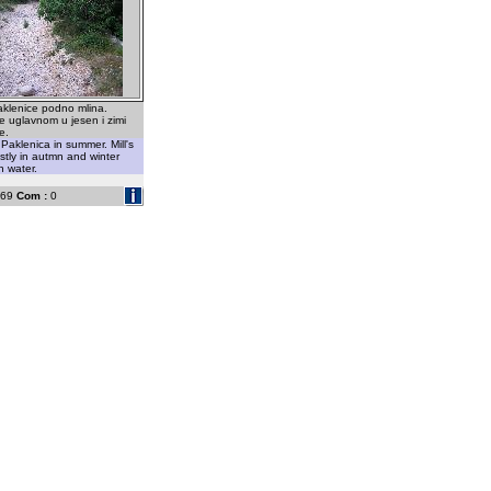
paklenice podno mlina.
le uglavnom u jesen i zimi
e.
Paklenica in summer. Mill's
tly in autmn and winter
 water.
69
Com :
0