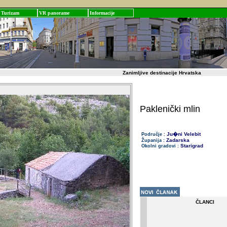
Turizam
VR panorame
Informacije
Zanimljive destinacije Hrvatska
Paklenički mlin
Ju�ni Velebit
Područje :
Zadarska
Županija :
Starigrad
Okolni gradovi :
ČLANCI