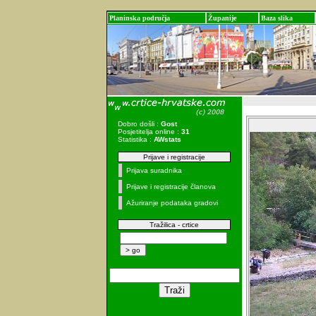
Planinska područja
Županije
Baza slika
Dobro došli :
Gost
Posjetitelja online :
31
Statistika :
AWstats
Prijave i registracije
Prijava suradnika
Prijave i registracije članova
Ažuriranje podataka gradovi
Tražilica - crtice