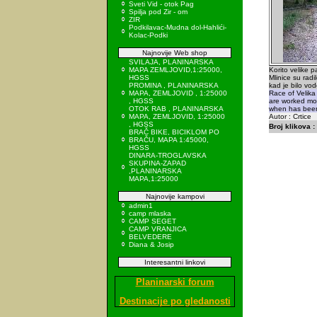
Sveti Vid - otok Pag
Spilja pod Zir - om
ZIR
Podkilavac-Mudna dol-Hahlići-
Kolac-Podki
Najnovije Web shop
SVILAJA, PLANINARSKA
MAPA ZEMLJOVID,1:25000,
Korito velike 
HGSS
Mlinice su radi
PROMINA , PLANINARSKA
kad je bilo vod
MAPA, ZEMLJOVID , 1:25000
Race of Velika 
, HGSS
are worked mos
OTOK RAB , PLANINARSKA
when has been
MAPA, ZEMLJOVID, 1:25000
Autor : Crtice
, HGSS
Broj klikova :
BRAČ BIKE, BICIKLOM PO
BRAČU, MAPA 1:45000,
HGSS
DINARA-TROGLAVSKA
SKUPINA-ZAPAD
,PLANINARSKA
MAPA,1:25000
Najnovije kampovi
admin1
camp mlaska
CAMP SEGET
CAMP VRANJICA
BELVEDERE
Diana & Josip
Interesantni linkovi
Planinarski forum
Destinacije po gledanosti