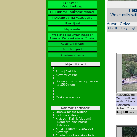
FORUM OFF
Grad Ludbreg
Pakl
PD Ludbreg - službene stranice
Water mills wit
PD Ludbreg- na Facebook-u
Eko vijesti
Autor : Crtice
Sl.br: 395 Broj pregl
Mapa weba
Web shop mountain maps of
Croatia, Wanderkarte of Croatia
Restorani i hoteli
Auto kampovi
Apartmani i sobe
Najnoviji članci
Srednji Velebit
Sjeverni Velebit
Dramatično u snježnoj mećavi
na 2500 ndm
Paklenički mli
Češka smrčkovica
Water mills wit
mark of the ar
Paklenica.
Najnovije destinacije
Autor : Crtice
Omiska Dinara Kruzno
Broj klikova :
Biokovo - vrhovi
Križevci - Kalnik (pl. dom)
Ludbreška planinarska
obilaznica
Krma - Triglav 4/5.10.2008
Slovenija
Egeria put - Hrvatska - Iovia