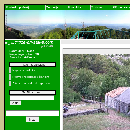
Planinska područja
Županije
Baza slika
Turizam
VR panoram
Dobro došli :
Gost
Posjetitelja online :
20
Statistika :
AWstats
Prijave i registracije
Prijava suradnika
Prijave i registracije članova
Ažuriranje podataka gradovi
Tražilica - crtice