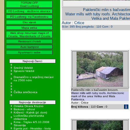
FORUM OFF
Grad Ludbreg
Paklenički mlin s bačvasti
PD Ludbreg - službene stranice
Water mills with tuby roofs. Architecto
PD Ludbreg- na Facebook-u
Velika and Mala Paklen
Eko vijesti
Autor : Crtice
Sl.br: 395 Broj pregleda : 110 Com : 0
Mapa weba
Web shop mountain maps of
Croatia, Wanderkarte of Croatia
Restorani i hoteli
Auto kampovi
Apartmani i sobe
Najnoviji članci
Srednji Velebit
Sjeverni Velebit
Dramatično u snježnoj mećavi
na 2500 ndm
Paklenički mlin s bačvastim krovom.
Češka smrčkovica
Water mills with tuby roofs. Architectonic
mark of the area Velika and Mala
Paklenica.
Najnovije destinacije
Autor : Crtice
Omiska Dinara Kruzno
Broj klikova :
110
Com :
0
Biokovo - vrhovi
Križevci - Kalnik (pl. dom)
Ludbreška planinarska
obilaznica
Krma - Triglav 4/5.10.2008
Slovenija
Egeria put - Hrvatska - Iovia