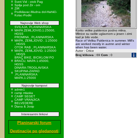
Sveti Vid - otok Pag
Spilja pod Zir - om
ZIR
Podkilavac-Mudna dol-Hahlići-
Kolac-Podki
Najnovije Web shop
SVILAJA, PLANINARSKA
MAPA ZEMLJOVID,1:25000,
Korito velike paklenice podno mlina.
HGSS
Mlinice su radile uglavnom u jesen i zimi
PROMINA , PLANINARSKA
kad je bilo vode.
MAPA, ZEMLJOVID , 1:25000
Race of Velika Paklenica in summer. Mill's
, HGSS
are worked mostly in autmn and winter
OTOK RAB , PLANINARSKA
when has been water.
MAPA, ZEMLJOVID, 1:25000
Autor : Crtice
, HGSS
Broj klikova :
69
Com :
0
BRAČ BIKE, BICIKLOM PO
BRAČU, MAPA 1:45000,
HGSS
DINARA-TROGLAVSKA
SKUPINA-ZAPAD
,PLANINARSKA
MAPA,1:25000
Najnovije kampovi
admin1
camp mlaska
CAMP SEGET
CAMP VRANJICA
BELVEDERE
Diana & Josip
Interesantni linkovi
Planinarski forum
Destinacije po gledanosti