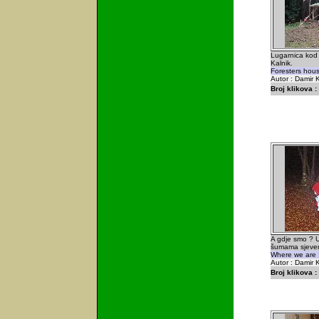
Lugarnica kod 
Kalnik.
Foresters hous
Autor : Damir K
Broj klikova :
A gdje smo ? U
šumama sjevern
Where we are 
Autor : Damir K
Broj klikova :