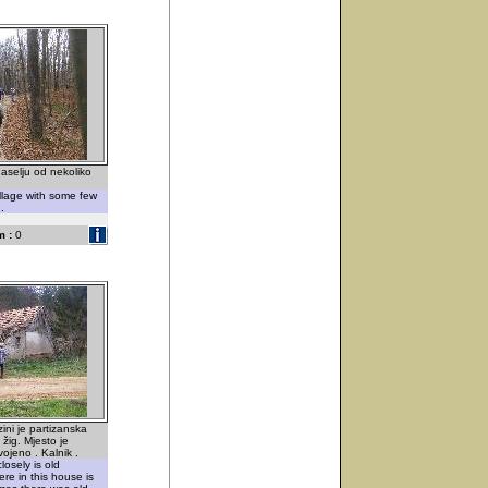
selju od nekoliko
illage with some few
.
 :
0
ini je partizanska
 žig. Mjesto je
ojeno . Kalnik .
losely is old
ere in this house is