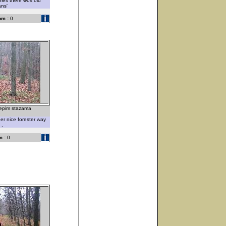
imes there wos old
ans'
om :
0
ijepim stazama
er nice forester way
 .
 :
0