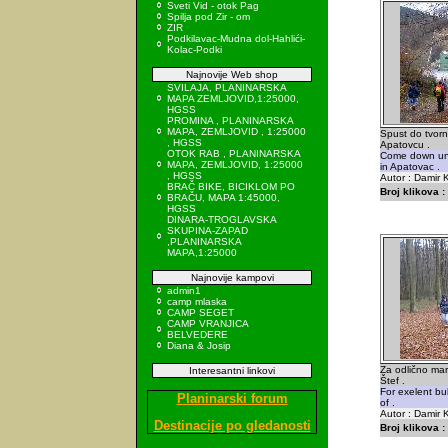
Sveti Vid - otok Pag
Spilja pod Zir - om
ZIR
Podkilavac-Mudna dol-Hahlići-
Kolac-Podki
Najnovije Web shop
SVILAJA, PLANINARSKA
MAPA ZEMLJOVID,1:25000,
HGSS
PROMINA , PLANINARSKA
MAPA, ZEMLJOVID , 1:25000
Spust do tvorn
, HGSS
Apatovcu .
OTOK RAB , PLANINARSKA
Come down unti
MAPA, ZEMLJOVID, 1:25000
in Apatovac .
, HGSS
Autor : Damir K
BRAČ BIKE, BICIKLOM PO
Broj klikova :
BRAČU, MAPA 1:45000,
HGSS
DINARA-TROGLAVSKA
SKUPINA-ZAPAD
,PLANINARSKA
MAPA,1:25000
Najnovije kampovi
admin1
camp mlaska
CAMP SEGET
CAMP VRANJICA
BELVEDERE
Diana & Josip
Za odlično mar
Interesantni linkovi
Štef .
For exelent bu
Planinarski forum
of .
Autor : Damir K
Destinacije po gledanosti
Broj klikova :