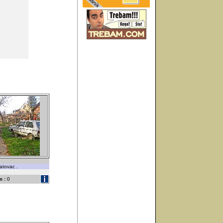
patovac .
 :
0