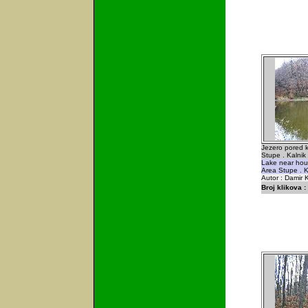
Jezero pored k
Stupe . Kalnik 
Lake near hous
Area Stupe . K
Autor : Damir K
Broj klikova :