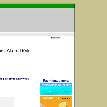
Reklame
c - St.grad Kalnik
reg
Križevci
Koprivnica
,
,
,
Razmjena banera