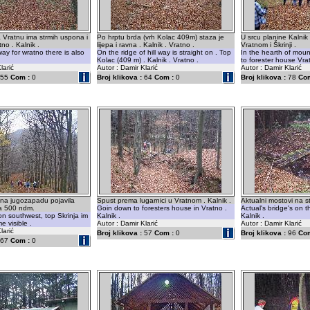
 Vratnu ima strmih uspona i
Po hrptu brda (vrh Kolac 409m) staza je
U srcu planine Kalnik 
no . Kalnik .
lijepa i ravna . Kalnik . Vratno .
Vratnom i Škrinji .
ay for wratno there is also
On the ridge of hill way is straight on . Top
In the hearth of mount
Kolac (409 m) . Kalnik . Vratno .
to forester house Vra
larić
Autor : Damir Klarić
Autor : Damir Klarić
55
Com :
0
Broj klikova :
64
Com :
0
Broj klikova :
78
Com
na jugozapadu pojavila
Spust prema lugarnici u Vratnom . Kalnik .
Aktualni mostovi na st
na 500 ndm.
Goin down to foresters house in Vratno .
Actual's bridge's on t
 on southwest, top Skrinja im
Kalnik .
Kalnik .
 visible .
Autor : Damir Klarić
Autor : Damir Klarić
larić
Broj klikova :
57
Com :
0
Broj klikova :
96
Com
67
Com :
0