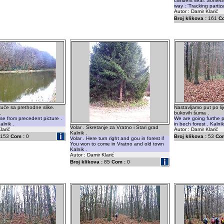
climbers seal. Somet
way : 'Tracking partiz
Autor : Damir Klarić
Broj klikova :
161
C
uće sa prethodne slike.
Nastavljamo put po l
.
bukovih šuma .
e from precedent picture .
We are going furthe p
alnik .
in bech forest . Kalnik
Volar . Skretanje za Vratno i Stari grad
larić
Autor : Damir Klarić
Kalnik .
153
Com :
0
Broj klikova :
53
Com
Volar . Here turn right and gou in forest if
You won to come in Vratno and old town
Kalnik .
Autor : Damir Klarić
Broj klikova :
85
Com :
0