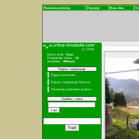
Planinska područja
Županije
Baza slika
Tu
Dobro došli :
Gost
Posjetitelja online :
15
Statistika :
AWstats
Prijave i registracije
Prijava suradnika
Prijave i registracije članova
Ažuriranje podataka gradovi
Tražilica - crtice