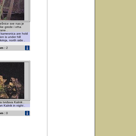
ešnice sve nas je
ke grede i vrha
rane .
k kamesnica are hold
ion is under hill
rinja, north side .
om :
2
a tvrđava Kalnik .
 Kalnik in night .
om :
0