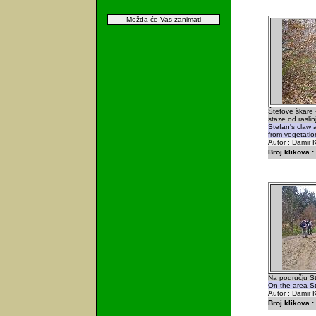
Možda će Vas zanimati
Štefove škare -
staze od raslin
Stefan's claw 
from vegetatio
Autor : Damir K
Broj klikova :
Na području St
On the area St
Autor : Damir K
Broj klikova :