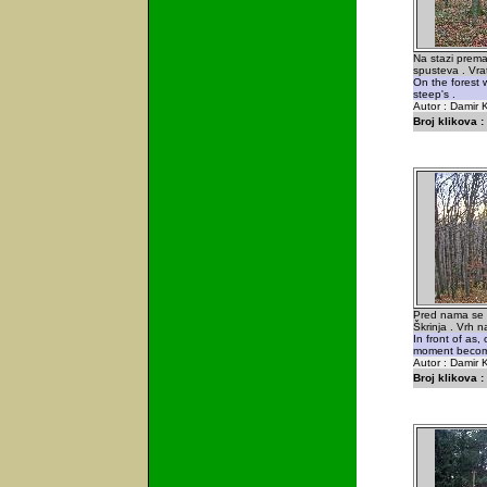
Na stazi prema
spusteva . Vrat
On the forest w
steep's .
Autor : Damir K
Broj klikova :
Pred nama se 
Škrinja . Vrh 
In front of as,
moment become
Autor : Damir K
Broj klikova :