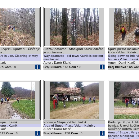
 uvijek u upotrebi . Čišćenje
Staza Apatovac - Stari grad Kalnik odlično
Spust prema malom na
ja .
je održavana .
kuća - Volar . Kalnik .
are in use. Cleaning of way
Way apatovac - old town Kalnik is exelent
Going down to little v
n .
maintained .
house - Volar . Kalnik 
laric
Autor : Damir Klarić
Autor : Damir Klarić
75
Com :
0
Broj klikova :
73
Com :
0
Broj klikova :
65
Com
upe . Kalnik .
Područje Stupe - Volar . kalnik .
Područje Stupe. U bliz
upe . Kalnik
Area of Stupe. Place Volar . Kalnik .
bolnica. U ovoj kući je
larić
Autor : Damir Klarić
okruženo brdima i izdv
Area of Stupe . Very c
112
Com :
0
Broj klikova :
150
Com :
0
partizan's hospital . H