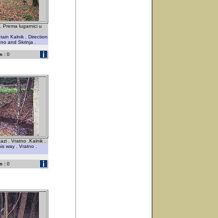
. Prema lugarnici u
ain Kalnik . Direction
tno and Skrinja .
 :
0
azi . Vratno .Kalnik .
his way . Vratno .
 :
0