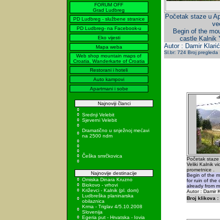
FORUM OFF
Grad Ludbreg
Početak staze u Apa
PD Ludbreg - službene stranice
ve
PD Ludbreg- na Facebook-u
Begin of the mou
Eko vijesti
castle Kalnik
Autor : Damir Klarić
Mapa weba
Sl.br: 724 Broj pregleda
Web shop mountain maps of
Croatia, Wanderkarte of Croatia
Restorani i hoteli
Auto kampovi
Apartmani i sobe
Najnoviji članci
Srednji Velebit
Sjeverni Velebit
Dramatično u snježnoj mećavi
na 2500 ndm
Češka smrčkovica
Početak staze 
Veliki Kalnik vi
prometnice .
Najnovije destinacije
Begin of the 
Omiska Dinara Kruzno
for ruin of the
Biokovo - vrhovi
already from m
Križevci - Kalnik (pl. dom)
Autor : Damir K
Ludbreška planinarska
Broj klikova :
obilaznica
Krma - Triglav 4/5.10.2008
Slovenija
Egeria put - Hrvatska - Iovia