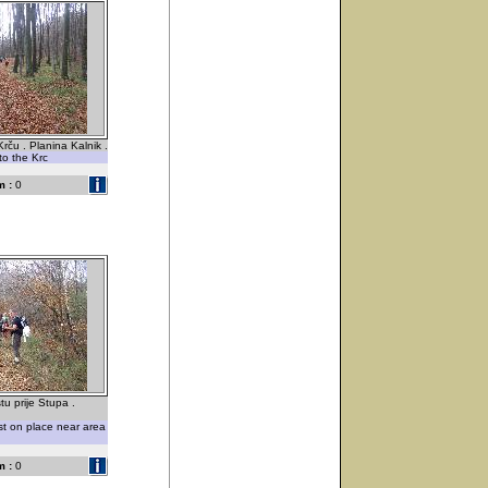
ču . Planina Kalnik .
to the Krc
 :
0
tu prije Stupa .
est on place near area
 :
0