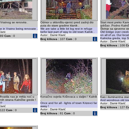
Vratnog se renovira .
Odmor u skloništu-sjenici pred zadnji dio
Stari most preko Kam
puta do stare gradine klanik .
izdržao .Podno Kalnič
e in Vratno being renovate .
We are take a little bit log rest in refuge
Škrinje sa sjeverne st
laric
befor last part of way to old town Kalnik .
Old bridge over cree
Autor : Damir Klarić
on all of us. Our locat
89
Com :
0
Kalnicka greda, top Sk
Broj klikova :
107
Com :
0
Autor : Damir Klarić
Broj klikova :
106
C
hvatila nas je mrkla noć u
Konačno svjetla Križevaca u daljini ! Kalnik
Kao i iluminantna star
ih strana Kalničke grede !
.
And wondrous old town
!?
Once and for all - lights of town Krizevci far
Autor : Damir Klarić
larić
away !
Broj klikova :
127
C
Autor : Damir Klarić
122
Com :
0
Broj klikova :
81
Com :
0