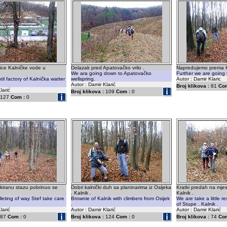
ice Kalničke vode u
Dolazak pred Apatovačko vrilo .
Napredujemo prema Kr
We ara going down to Apatovačko
Further we are going 
l factory of Kalnička watter
wellspring.
Autor : Damir Klaric
Autor : Damir Klarić
Broj klikova :
81
Com
larić
Broj klikova :
109
Com :
0
127
Com :
0
kiranu stazu pobrinuo se
Dobri kalnički duh sa planinarima iz Osijeka
Kratki predah na mjes
. Kalnik .
Kalnik .
lleting of way Stef take care
Brownie of Kalnik with climbers from Osijek
We are take a little r
.
of Stupe . Kalnik .
larić
Autor : Damir Klarić
Autor : Damir Klarić
87
Com :
0
Broj klikova :
124
Com :
0
Broj klikova :
74
Com