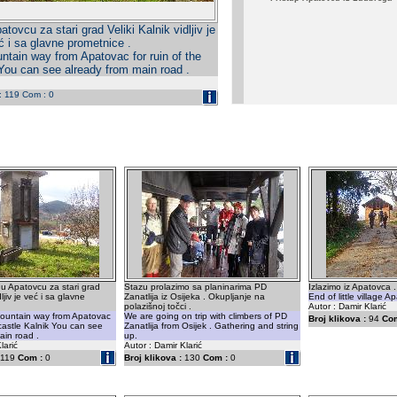
tovcu za stari grad Veliki Kalnik vidljiv je
ć i sa glavne prometnice .
ntain way from Apatovac for ruin of the
 You can see already from main road .
 : 119 Com : 0
u Apatovcu za stari grad
Stazu prolazimo sa planinarima PD
Izlazimo iz Apatovca .
dljiv je već i sa glavne
Zanatlija iz Osijeka . Okupljanje na
End of little village A
polazišnoj točci .
Autor : Damir Klarić
mountain way from Apatovac
We are going on trip with climbers of PD
Broj klikova :
94
Com
 castle Kalnik You can see
Zanatlija from Osijek . Gathering and string
ain road .
up.
larić
Autor : Damir Klarić
119
Com :
0
Broj klikova :
130
Com :
0