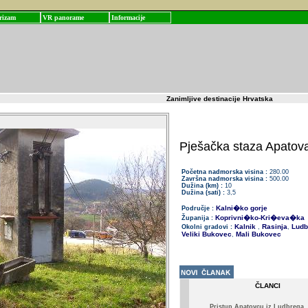
rizam
VR panorame
Informacije
Zanimljive destinacije Hrvatska
Pješačka staza Apatova
Početna nadmorska visina :
280.00
Završna nadmorska visina :
500.00
Dužina (km) :
10
Dužina (sati) :
3,5
Kalni�ko gorje
Područje :
Koprivni�ko-Kri�eva�ka
Županija :
Kalnik
Rasinja
Ludb
Okolni gradovi :
,
,
Veliki Bukovec
Mali Bukovec
,
ČLANCI
Pristup Apatovcu iz Ludbrega