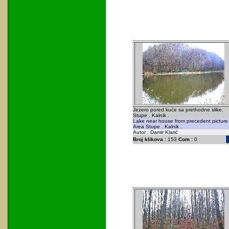
Jezero pored kuće sa prethodne slike.
Stupe . Kalnik .
Lake near house from precedent picture 
Area Stupe . Kalnik .
Autor : Damir Klarić
Broj klikova :
153
Com :
0