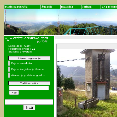
Planinska područja
Županije
Baza slika
Turizam
VR panoram
Dobro došli :
Gost
Posjetitelja online :
21
Statistika :
AWstats
Prijave i registracije
Prijava suradnika
Prijave i registracije članova
Ažuriranje podataka gradovi
Tražilica - crtice