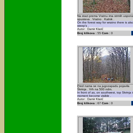
Na stazi prema Vratnu ima strmih uspona
spusteva . Vratno . Kalnik .
On the forest way for wratno there is als
steep's .
Autor : Damir Klarić
Broj klikova :
55
Com :
0
Pred nama se na jugozapadu pojavila
Škrinja . Vrh na 500 ndm.
In front of as, on southwest, top Skrinja 
moment become visible .
Autor : Damir Klarić
Broj klikova :
67
Com :
0