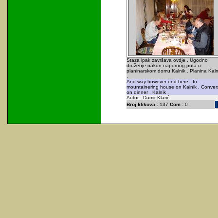
Staza ipak završava ovdje . Ugodno
druženje nakon napornog puta u
planinarskom domu Kalnik . Planina Kaln
.
And way however end here . In
mountainering house on Kalnik . Conver
on dinner . Kalnik .
Autor : Damir Klarić
Broj klikova :
137
Com :
0