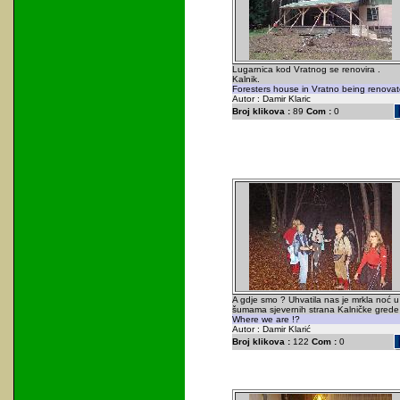
Lugarnica kod Vratnog se renovira .
Kalnik.
Foresters house in Vratno being renovat
Autor : Damir Klaric
Broj klikova :
89
Com :
0
A gdje smo ? Uhvatila nas je mrkla noć u
šumama sjevernih strana Kalničke grede 
Where we are !?
Autor : Damir Klarić
Broj klikova :
122
Com :
0