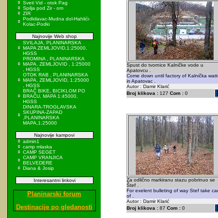
Sveti Vid - otok Pag
Spilja pod Zir - om
ZIR
Podkilavac-Mudna dol-Hahlići-
Kolac-Podki
Najnovije Web shop
SVILAJA, PLANINARSKA
MAPA ZEMLJOVID,1:25000,
HGSS
PROMINA , PLANINARSKA
MAPA, ZEMLJOVID , 1:25000
Spust do tvornice Kalničke vode u
, HGSS
Apatovcu .
OTOK RAB , PLANINARSKA
Come down until factory of Kalnička watt
MAPA, ZEMLJOVID, 1:25000
in Apatovac .
, HGSS
Autor : Damir Klarić
BRAČ BIKE, BICIKLOM PO
Broj klikova :
127
Com :
0
BRAČU, MAPA 1:45000,
HGSS
DINARA-TROGLAVSKA
SKUPINA-ZAPAD
,PLANINARSKA
MAPA,1:25000
Najnovije kampovi
admin1
camp mlaska
CAMP SEGET
CAMP VRANJICA
BELVEDERE
Diana & Josip
Za odlično markiranu stazu pobrinuo se
Interesantni linkovi
Štef .
For exelent bulleting of way Stef take ca
Planinarski forum
of .
Autor : Damir Klarić
Destinacije po gledanosti
Broj klikova :
87
Com :
0