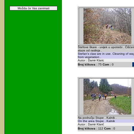
Možda će Vas zanimati
Štefove škare - uvijek u upotrebi . Čišćen
staze od raslinja .
Stefan's claw are in use. Cleaning of wa
from vegetation .
Autor : Damir Klaric
Broj klikova :
75
Com :
0
Na području Stupe . Kalnik .
On the area Stupe . Kalnik
Autor : Damir Klarić
Broj klikova :
112
Com :
0