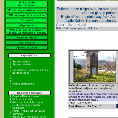
FORUM OFF
Grad Ludbreg
Početak staze u Apatovcu za stari grad Ve
PD Ludbreg - službene stranice
već i sa glavne prometn
PD Ludbreg- na Facebook-u
Begin of the mountain way from Apato
Eko vijesti
castle Kalnik You can see already 
Autor : Damir Klarić
Mapa weba
Sl.br: 724 Broj pregleda : 119 Com : 0
Web shop mountain maps of
Croatia, Wanderkarte of Croatia
Restorani i hoteli
Auto kampovi
Apartmani i sobe
Najnoviji članci
Srednji Velebit
Sjeverni Velebit
Dramatično u snježnoj mećavi
na 2500 ndm
Češka smrčkovica
Početak staze u Apatovcu za stari grad
Veliki Kalnik vidljiv je već i sa glavne
prometnice .
Najnovije destinacije
Begin of the mountain way from Apatova
Omiska Dinara Kruzno
for ruin of the castle Kalnik You can see
Biokovo - vrhovi
already from main road .
Križevci - Kalnik (pl. dom)
Autor : Damir Klarić
Ludbreška planinarska
Broj klikova :
119
Com :
0
obilaznica
Krma - Triglav 4/5.10.2008
Slovenija
Egeria put - Hrvatska - Iovia