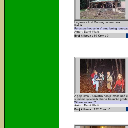
Lugarnica kod Vratnog se renovira .
Kalnik.
Foresters house in Vratno being renovat
Autor : Damir Klaric
Broj klikova :
89
Com :
0
A gdje smo ? Uhvatila nas je mrkla noć u
šumama sjevernih strana Kalničke grede 
Where we are !?
Autor : Damir Klarić
Broj klikova :
122
Com :
0