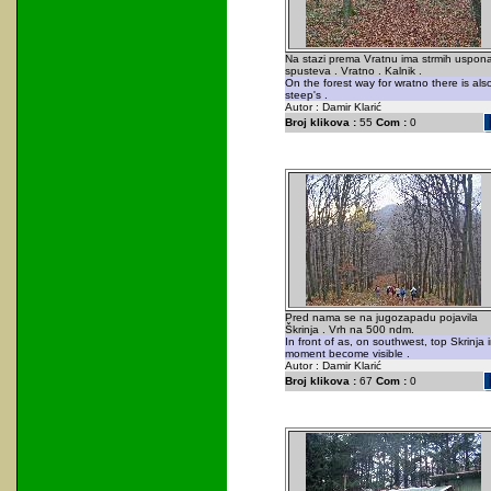
Na stazi prema Vratnu ima strmih uspona
spusteva . Vratno . Kalnik .
On the forest way for wratno there is als
steep's .
Autor : Damir Klarić
Broj klikova :
55
Com :
0
Pred nama se na jugozapadu pojavila
Škrinja . Vrh na 500 ndm.
In front of as, on southwest, top Skrinja 
moment become visible .
Autor : Damir Klarić
Broj klikova :
67
Com :
0