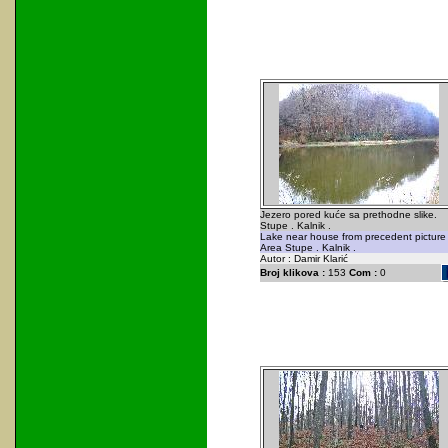
Jezero pored kuće sa prethodne slike.
Stupe . Kalnik .
Lake near house from precedent picture 
Area Stupe . Kalnik .
Autor : Damir Klarić
Broj klikova :
153
Com :
0