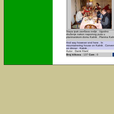
Staza ipak završava ovdje . Ugodno
druženje nakon napornog puta u
planinarskom domu Kalnik . Planina Kaln
.
And way however end here . In
mountainering house on Kalnik . Conver
on dinner . Kalnik .
Autor : Damir Klarić
Broj klikova :
137
Com :
0