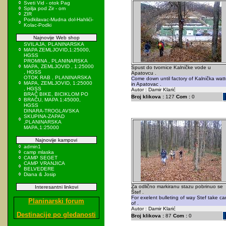
Sveti Vid - otok Pag
Spilja pod Zir - om
ZIR
Podkilavac-Mudna dol-Hahlići-
Kolac-Podki
Najnovije Web shop
SVILAJA, PLANINARSKA
MAPA ZEMLJOVID,1:25000,
HGSS
PROMINA , PLANINARSKA
MAPA, ZEMLJOVID , 1:25000
Spust do tvornice Kalničke vode u
, HGSS
Apatovcu .
OTOK RAB , PLANINARSKA
Come down until factory of Kalnička watt
MAPA, ZEMLJOVID, 1:25000
in Apatovac .
, HGSS
Autor : Damir Klarić
BRAČ BIKE, BICIKLOM PO
Broj klikova :
127
Com :
0
BRAČU, MAPA 1:45000,
HGSS
DINARA-TROGLAVSKA
SKUPINA-ZAPAD
,PLANINARSKA
MAPA,1:25000
Najnovije kampovi
admin1
camp mlaska
CAMP SEGET
CAMP VRANJICA
BELVEDERE
Diana & Josip
Za odlično markiranu stazu pobrinuo se
Interesantni linkovi
Štef .
For exelent bulleting of way Stef take ca
Planinarski forum
of .
Autor : Damir Klarić
Destinacije po gledanosti
Broj klikova :
87
Com :
0