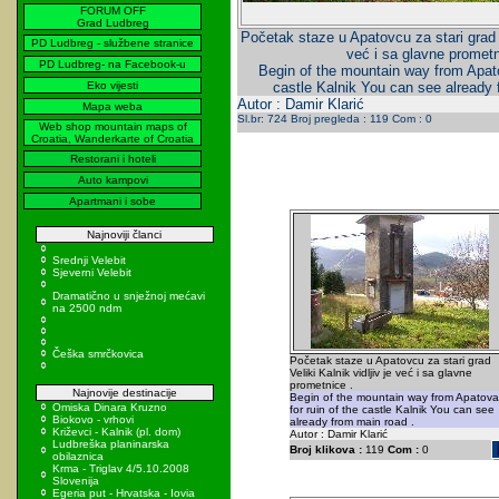
FORUM OFF
Grad Ludbreg
Početak staze u Apatovcu za stari grad Ve
PD Ludbreg - službene stranice
već i sa glavne prometn
PD Ludbreg- na Facebook-u
Begin of the mountain way from Apato
Eko vijesti
castle Kalnik You can see already 
Autor : Damir Klarić
Mapa weba
Sl.br: 724 Broj pregleda : 119 Com : 0
Web shop mountain maps of
Croatia, Wanderkarte of Croatia
Restorani i hoteli
Auto kampovi
Apartmani i sobe
Najnoviji članci
Srednji Velebit
Sjeverni Velebit
Dramatično u snježnoj mećavi
na 2500 ndm
Češka smrčkovica
Početak staze u Apatovcu za stari grad
Veliki Kalnik vidljiv je već i sa glavne
prometnice .
Najnovije destinacije
Begin of the mountain way from Apatova
Omiska Dinara Kruzno
for ruin of the castle Kalnik You can see
Biokovo - vrhovi
already from main road .
Križevci - Kalnik (pl. dom)
Autor : Damir Klarić
Ludbreška planinarska
Broj klikova :
119
Com :
0
obilaznica
Krma - Triglav 4/5.10.2008
Slovenija
Egeria put - Hrvatska - Iovia