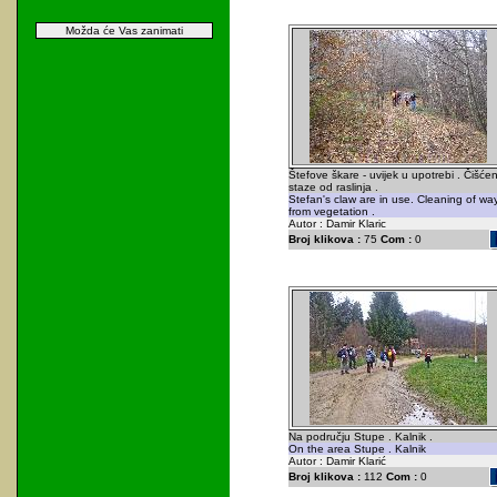
Možda će Vas zanimati
Štefove škare - uvijek u upotrebi . Čišćen
staze od raslinja .
Stefan's claw are in use. Cleaning of wa
from vegetation .
Autor : Damir Klaric
Broj klikova :
75
Com :
0
Na području Stupe . Kalnik .
On the area Stupe . Kalnik
Autor : Damir Klarić
Broj klikova :
112
Com :
0