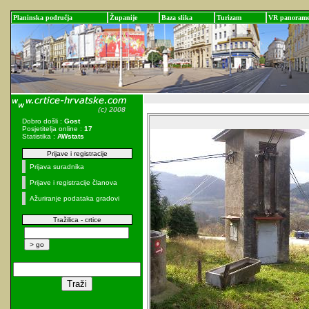
Planinska područja
Županije
Baza slika
Turizam
VR panoram
Dobro došli :
Gost
Posjetitelja online :
17
Statistika :
AWstats
Prijave i registracije
Prijava suradnika
Prijave i registracije članova
Ažuriranje podataka gradovi
Tražilica - crtice