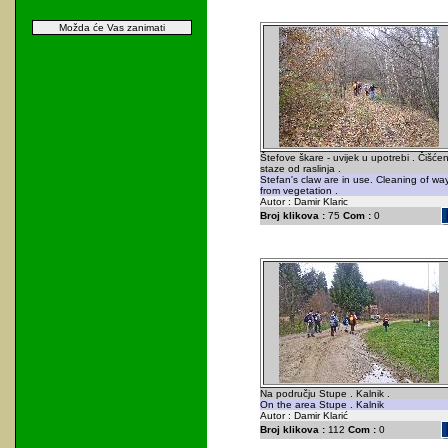
Možda će Vas zanimati
Štefove škare - uvijek u upotrebi . Čišćen
staze od raslinja .
Stefan's claw are in use. Cleaning of wa
from vegetation .
Autor : Damir Klaric
Broj klikova :
75
Com :
0
Na području Stupe . Kalnik .
On the area Stupe . Kalnik
Autor : Damir Klarić
Broj klikova :
112
Com :
0