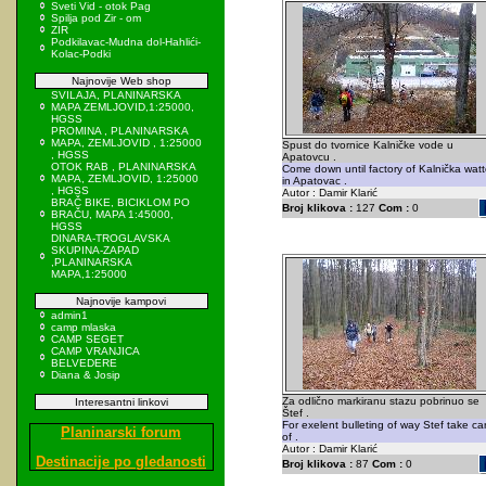
Sveti Vid - otok Pag
Spilja pod Zir - om
ZIR
Podkilavac-Mudna dol-Hahlići-
Kolac-Podki
Najnovije Web shop
SVILAJA, PLANINARSKA
MAPA ZEMLJOVID,1:25000,
HGSS
PROMINA , PLANINARSKA
MAPA, ZEMLJOVID , 1:25000
Spust do tvornice Kalničke vode u
, HGSS
Apatovcu .
OTOK RAB , PLANINARSKA
Come down until factory of Kalnička watt
MAPA, ZEMLJOVID, 1:25000
in Apatovac .
, HGSS
Autor : Damir Klarić
BRAČ BIKE, BICIKLOM PO
Broj klikova :
127
Com :
0
BRAČU, MAPA 1:45000,
HGSS
DINARA-TROGLAVSKA
SKUPINA-ZAPAD
,PLANINARSKA
MAPA,1:25000
Najnovije kampovi
admin1
camp mlaska
CAMP SEGET
CAMP VRANJICA
BELVEDERE
Diana & Josip
Za odlično markiranu stazu pobrinuo se
Interesantni linkovi
Štef .
For exelent bulleting of way Stef take ca
Planinarski forum
of .
Autor : Damir Klarić
Destinacije po gledanosti
Broj klikova :
87
Com :
0