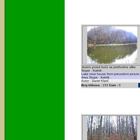
Jezero pored kuće sa prethodne slike.
Stupe . Kalnik .
Lake near house from precedent picture 
Area Stupe . Kalnik .
Autor : Damir Klarić
Broj klikova :
153
Com :
0