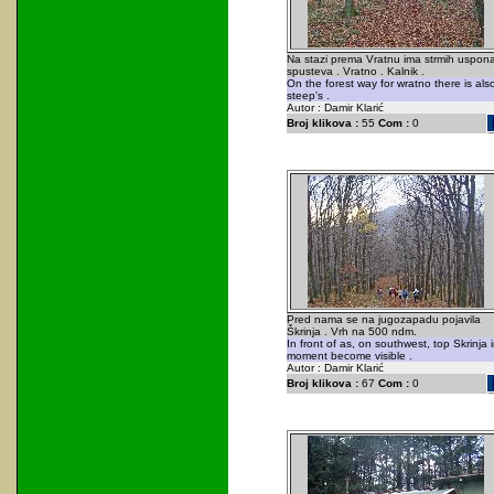
Na stazi prema Vratnu ima strmih uspona
spusteva . Vratno . Kalnik .
On the forest way for wratno there is als
steep's .
Autor : Damir Klarić
Broj klikova :
55
Com :
0
Pred nama se na jugozapadu pojavila
Škrinja . Vrh na 500 ndm.
In front of as, on southwest, top Skrinja 
moment become visible .
Autor : Damir Klarić
Broj klikova :
67
Com :
0