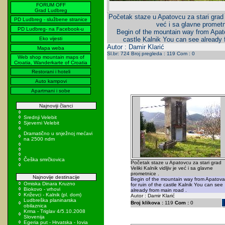
FORUM OFF
Grad Ludbreg
Početak staze u Apatovcu za stari grad Ve
PD Ludbreg - službene stranice
već i sa glavne prometn
PD Ludbreg- na Facebook-u
Begin of the mountain way from Apato
Eko vijesti
castle Kalnik You can see already 
Autor : Damir Klarić
Mapa weba
Sl.br: 724 Broj pregleda : 119 Com : 0
Web shop mountain maps of
Croatia, Wanderkarte of Croatia
Restorani i hoteli
Auto kampovi
Apartmani i sobe
Najnoviji članci
Srednji Velebit
Sjeverni Velebit
Dramatično u snježnoj mećavi
na 2500 ndm
Češka smrčkovica
Početak staze u Apatovcu za stari grad
Veliki Kalnik vidljiv je već i sa glavne
prometnice .
Najnovije destinacije
Begin of the mountain way from Apatova
Omiska Dinara Kruzno
for ruin of the castle Kalnik You can see
Biokovo - vrhovi
already from main road .
Križevci - Kalnik (pl. dom)
Autor : Damir Klarić
Ludbreška planinarska
Broj klikova :
119
Com :
0
obilaznica
Krma - Triglav 4/5.10.2008
Slovenija
Egeria put - Hrvatska - Iovia