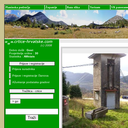
Planinska područja
Županije
Baza slika
Turizam
VR panoram
Dobro došli :
Gost
Posjetitelja online :
30
Statistika :
AWstats
Prijave i registracije
Prijava suradnika
Prijave i registracije članova
Ažuriranje podataka gradovi
Tražilica - crtice