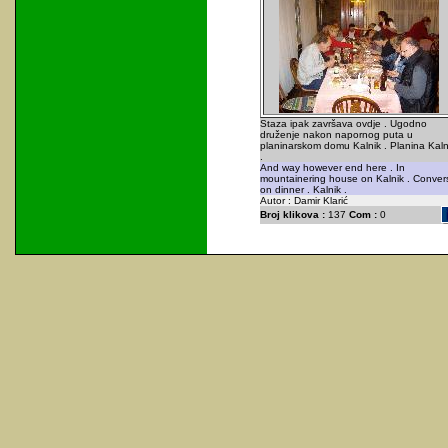
Staza ipak završava ovdje . Ugodno
druženje nakon napornog puta u
planinarskom domu Kalnik . Planina Kaln
.
And way however end here . In
mountainering house on Kalnik . Conver
on dinner . Kalnik .
Autor : Damir Klarić
Broj klikova :
137
Com :
0