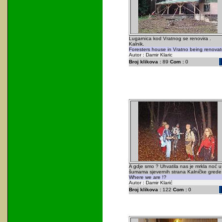
Lugarnica kod Vratnog se renovira .
Kalnik.
Foresters house in Vratno being renovat
Autor : Damir Klaric
Broj klikova :
89
Com :
0
A gdje smo ? Uhvatila nas je mrkla noć u
šumama sjevernih strana Kalničke grede 
Where we are !?
Autor : Damir Klarić
Broj klikova :
122
Com :
0