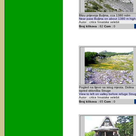
Blizu prijevoja Buljma, cca 1380 ndm
Near pass Buljma on about 1380 m high
Autor : crtice hrvatske velebit
Broj klikova :
82
Com :
0
Pogled na lijevo sa istog mjesta. Dolina
ispred skloništa Struge
View to left on valley before refuge Stru
Autor : crtice hrvatske velebit
Broj klikova :
65
Com :
0