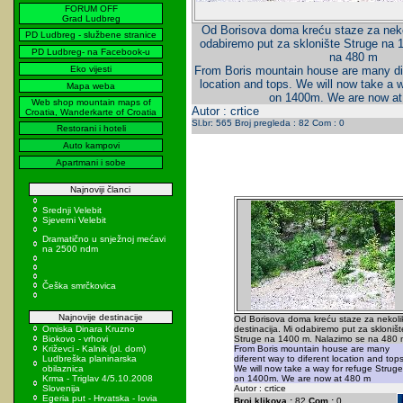
FORUM OFF
Grad Ludbreg
Od Borisova doma kreću staze za nekol
PD Ludbreg - službene stranice
odabiremo put za sklonište Struge na
PD Ludbreg- na Facebook-u
na 480 m
Eko vijesti
From Boris mountain house are many dif
location and tops. We will now take a 
Mapa weba
on 1400m. We are now a
Web shop mountain maps of
Autor : crtice
Croatia, Wanderkarte of Croatia
Sl.br: 565 Broj pregleda : 82 Com : 0
Restorani i hoteli
Auto kampovi
Apartmani i sobe
Najnoviji članci
Srednji Velebit
Sjeverni Velebit
Dramatično u snježnoj mećavi
na 2500 ndm
Češka smrčkovica
Najnovije destinacije
Od Borisova doma kreću staze za nekoli
Omiska Dinara Kruzno
destinacija. Mi odabiremo put za skloništ
Biokovo - vrhovi
Struge na 1400 m. Nalazimo se na 480 
Križevci - Kalnik (pl. dom)
From Boris mountain house are many
Ludbreška planinarska
diferent way to diferent location and tops
obilaznica
We will now take a way for refuge Struge
Krma - Triglav 4/5.10.2008
on 1400m. We are now at 480 m
Slovenija
Autor : crtice
Egeria put - Hrvatska - Iovia
Broj klikova :
82
Com :
0