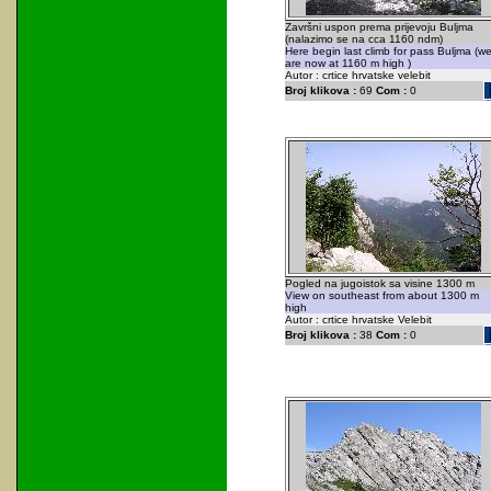
Završni uspon prema prijevoju Buljma
(nalazimo se na cca 1160 ndm)
Here begin last climb for pass Buljma (w
are now at 1160 m high )
Autor : crtice hrvatske velebit
Broj klikova :
69
Com :
0
Pogled na jugoistok sa visine 1300 m
View on southeast from about 1300 m
high
Autor : crtice hrvatske Velebit
Broj klikova :
38
Com :
0