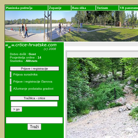
Planinska područja
Županije
Baza slika
Turizam
VR panoram
Dobro došli :
Gost
Posjetitelja online :
14
Statistika :
AWstats
Prijave i registracije
Prijava suradnika
Prijave i registracije članova
Ažuriranje podataka gradovi
Tražilica - crtice