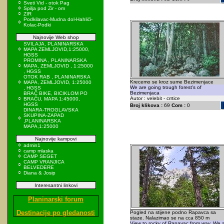
Sveti Vid - otok Pag
Spilja pod Zir - om
ZIR
Podkilavac-Mudna dol-Hahlići-
Kolac-Podki
Najnovije Web shop
SVILAJA, PLANINARSKA
MAPA ZEMLJOVID,1:25000,
HGSS
PROMINA , PLANINARSKA
MAPA, ZEMLJOVID , 1:25000
, HGSS
OTOK RAB , PLANINARSKA
Krecemo se kroz sume Bezimenjace
MAPA, ZEMLJOVID, 1:25000
We are going trough forest's of
, HGSS
Bezimenjaca
BRAČ BIKE, BICIKLOM PO
Autor : velebit - crrtice
BRAČU, MAPA 1:45000,
HGSS
Broj klikova :
69
Com :
0
DINARA-TROGLAVSKA
SKUPINA-ZAPAD
,PLANINARSKA
MAPA,1:25000
Najnovije kampovi
admin1
camp mlaska
CAMP SEGET
CAMP VRANJICA
BELVEDERE
Diana & Josip
Interesantni linkovi
Planinarski forum
Destinacije po gledanosti
Pogled na stijene podno Rapavca sa
staze. Nalazimao se na cca 850 m
View to rocky of Rapavac from way. We 