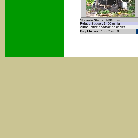
Sklonište Struge. 1400 ndm
Refuge Struge . 1400 m high
Autor : crtice hrvatske paklenica
Broj klikova :
138
Com :
0