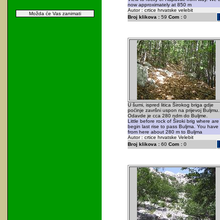
now approximately at 850 m
Autor : crtice hrvatske velebit
Možda će Vas zanimati
Broj klikova :
59
Com :
0
U šumi, ispred litica Širokog briga gdje
poćinje završni uspon na prijevoj Buljmu.
Odavde je cca 280 ndm do Buljme.
Little before rock of Široki brig where are
begin last rise to pass Buljma. You have
from here about 280 m to Buljma
Autor : crtice hrvatske Velebit
Broj klikova :
60
Com :
0