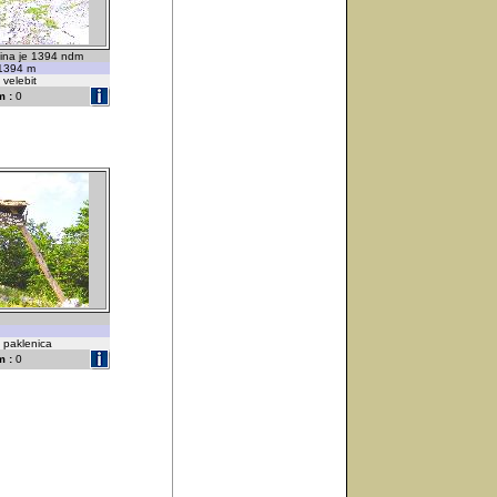
ina je 1394 ndm
s 1394 m
 velebit
 :
0
e paklenica
 :
0