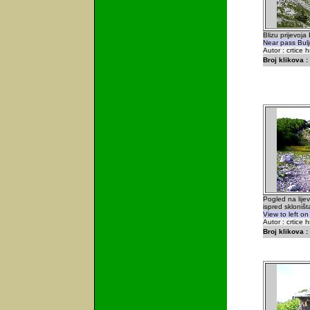
Blizu prijevoj
Near pass Bul
Autor : crtice 
Broj klikova :
Pogled na lijev
ispred skloniš
View to left o
Autor : crtice 
Broj klikova :