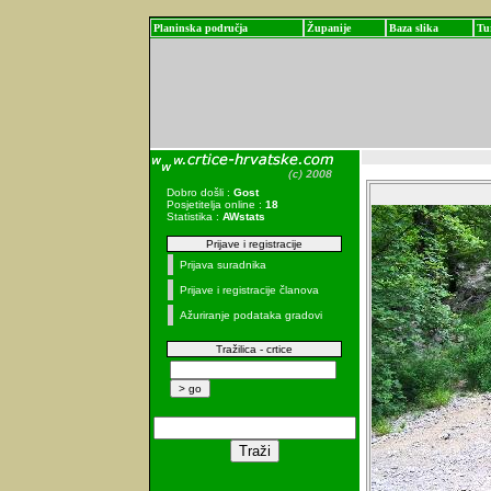
Planinska područja
Županije
Baza slika
Tu
Dobro došli :
Gost
Posjetitelja online :
18
Statistika :
AWstats
Prijave i registracije
Prijava suradnika
Prijave i registracije članova
Ažuriranje podataka gradovi
Tražilica - crtice