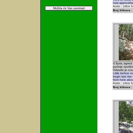
now approxima
Autor : crtice 
Možda će Vas zanimati
Broj klikova :
U šumi, ispred 
poćinje završn
Odavde je cca
Little before r
begin last ris
from here abo
Autor : crtice 
Broj klikova :