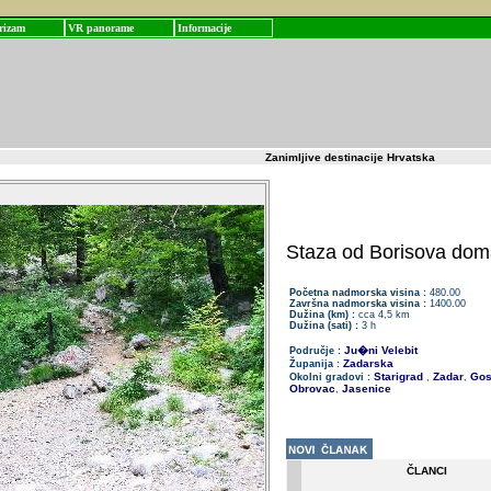
rizam
VR panorame
Informacije
Zanimljive destinacije Hrvatska
Staza od Borisova dom
Početna nadmorska visina :
480.00
Završna nadmorska visina :
1400.00
Dužina (km) :
cca 4,5 km
Dužina (sati) :
3 h
Ju�ni Velebit
Područje :
Zadarska
Županija :
Starigrad
Zadar
Gos
Okolni gradovi :
,
,
Obrovac
Jasenice
,
ČLANCI