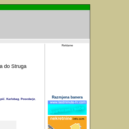
Reklame
a do Struga
Razmjena banera
pić
Karlobag
Posedarje
,
,
,