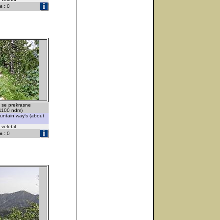
 :
0
 se prekrasne
 1100 ndm)
untain way's (about
 velebit
 :
0