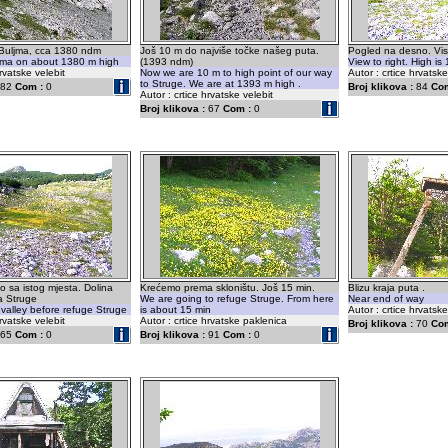
a Buljma, cca 1380 ndm
Još 10 m do najviše točke našeg puta.
Pogled na desno. Vis
jma on about 1380 m high
(1393 ndm)
View to right. High i
hrvatske velebit
Now we are 10 m to high point of our way
Autor : crtice hrvatske
to Struge. We are at 1393 m high .
82
Com :
0
Broj klikova :
84
Com
Autor : crtice hrvatske velebit
Broj klikova :
67
Com :
0
o sa istog mjesta. Dolina
Krećemo prema skloništu. Još 15 min.
Blizu kraja puta .
ta Struge
We are going to refuge Struge. From here
Near end of way
n valley before refuge Struge
is about 15 min
Autor : crtice hrvatsk
hrvatske velebit
Autor : crtice hrvatske paklenica
Broj klikova :
70
Com
65
Com :
0
Broj klikova :
91
Com :
0