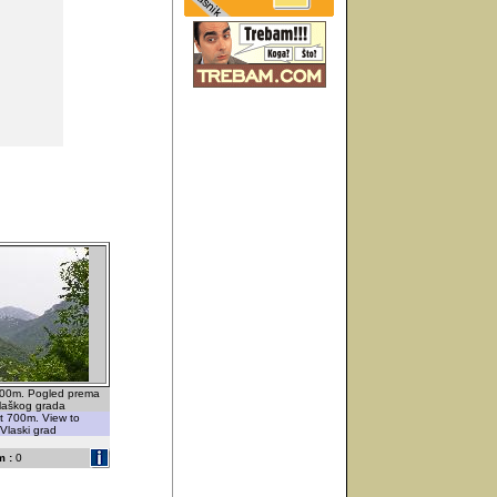
700m. Pogled prema
Vlaškog grada
t 700m. View to
 Vlaski grad
 :
0