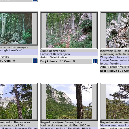
oz sume Bezimenjace
rough forest's of
Šume Bezimenjace
Ispitivanje šuma. Tr
Forest of Bezimenjaca
šumarskog instituta J
 crrtice
Autor : Velebit crtice
Worry about forest's. 
institut Jastrebarsko 
69
Com :
0
Broj klikova :
83
Com :
0
forest . Velebit .
Autor : crtice hrvatske
Broj klikova :
98
Com
jene podno Rapavca sa
Pogled na stijene Širokog briga.
Pogled sa staze prem
mao se na cca 850 m
Nadmorska visina je približno 1000 m
View to southeast fr
of Rapavac from way. We are
View to the rocky of Siroki brig. High is
Autor : crtice hrvatske