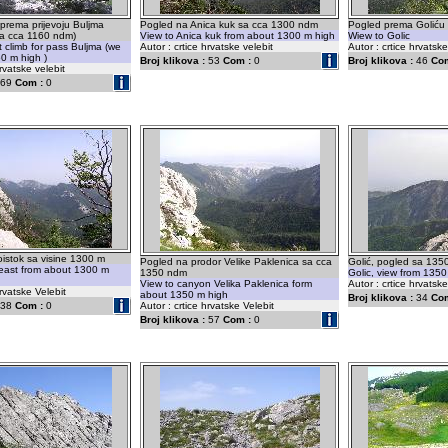
prema prijevoju Buljma
Pogled na Anica kuk sa cca 1300 ndm
Pogled prema Goliću
na cca 1160 ndm)
View to Anica kuk from about 1300 m high
Wiew to Golic
t climb for pass Buljma (we
Autor : crtice hrvatske velebit
Autor : crtice hrvatske
0 m high )
Broj klikova :
53
Com :
0
Broj klikova :
46
Com
hrvatske velebit
69
Com :
0
istok sa visine 1300 m
Pogled na prodor Velike Paklenica sa cca
Golić, pogled sa 135
east from about 1300 m
1350 ndm
Golic, view from 1350
View to canyon Velika Paklenica form
Autor : crtice hrvatske
hrvatske Velebit
about 1350 m high
Broj klikova :
34
Com
38
Com :
0
Autor : crtice hrvatske Velebit
Broj klikova :
57
Com :
0