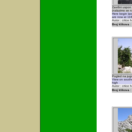
Završni uspon 
(nalazimo se 
Here begin las
are now at 116
Autor : crtice 
Broj klikova :
Pogled na jugo
View on south
high
Autor : crtice 
Broj klikova :