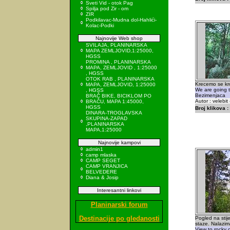
Sveti Vid - otok Pag
Spilja pod Zir - om
ZIR
Podkilavac-Mudna dol-Hahlići-
Kolac-Podki
Najnovije Web shop
SVILAJA, PLANINARSKA
MAPA ZEMLJOVID,1:25000,
HGSS
PROMINA , PLANINARSKA
MAPA, ZEMLJOVID , 1:25000
, HGSS
OTOK RAB , PLANINARSKA
Krecemo se kr
MAPA, ZEMLJOVID, 1:25000
We are going t
, HGSS
Bezimenjaca
BRAČ BIKE, BICIKLOM PO
Autor : velebit -
BRAČU, MAPA 1:45000,
HGSS
Broj klikova :
DINARA-TROGLAVSKA
SKUPINA-ZAPAD
,PLANINARSKA
MAPA,1:25000
Najnovije kampovi
admin1
camp mlaska
CAMP SEGET
CAMP VRANJICA
BELVEDERE
Diana & Josip
Interesantni linkovi
Planinarski forum
Destinacije po gledanosti
Pogled na sti
staze. Nalazi
View to rocky 