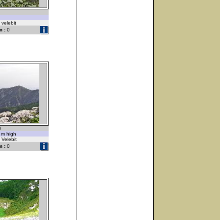
 velebit
 :
0
0
 m high
 Velebit
 :
0