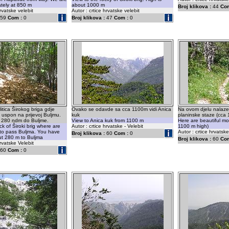
tely at 850 m
about 1000 m
Broj klikova :
44
Com
hrvatske velebit
Autor : crtice hrvatske velebit
59
Com :
0
Broj klikova :
47
Com :
0
litica Širokog briga gdje
Ovako se odavde sa cca 1100m vidi Anica
Na ovom djelu nalaze
i uspon na prijevoj Buljmu.
kuk
planinske staze (cca
 280 ndm do Buljme.
View to Anica kuk from 1100 m
Here are beautiful mo
ock of Široki brig where are
Autor : crtice hrvatske - Velebit
1100 m high)
e to pass Buljma. You have
Autor : crtice hrvatske
Broj klikova :
60
Com :
0
ut 280 m to Buljma
Broj klikova :
60
Com
hrvatske Velebit
60
Com :
0