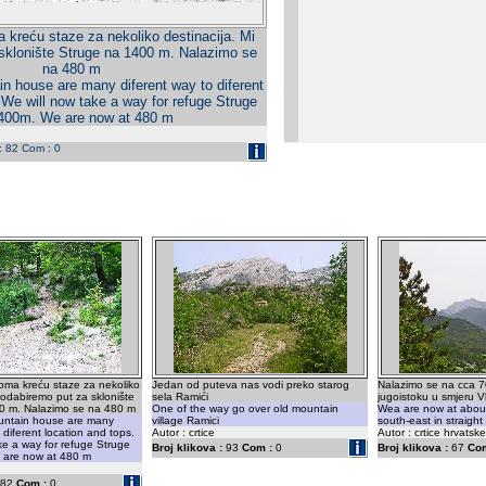
kreću staze za nekoliko destinacija. Mi
sklonište Struge na 1400 m. Nalazimo se
na 480 m
n house are many diferent way to diferent
 We will now take a way for refuge Struge
400m. We are now at 480 m
 : 82 Com : 0
oma kreću staze za nekoliko
Jedan od puteva nas vodi preko starog
Nalazimo se na cca 
i odabiremo put za sklonište
sela Ramići
jugoistoku u smjeru 
0 m. Nalazimo se na 480 m
One of the way go over old mountain
Wea are now at abou
untain house are many
village Ramici
south-east in straight
 diferent location and tops.
Autor : crtice
Autor : crtice hrvatske
ke a way for refuge Struge
Broj klikova :
93
Com :
0
Broj klikova :
67
Com
 are now at 480 m
82
Com :
0