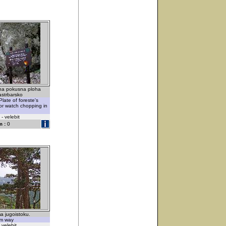
ajna pokusna ploha
astrbarsko
Plate of foreste's
for watch chopping in
 - velebit
 :
0
a jugoistoku.
om way
 velebit