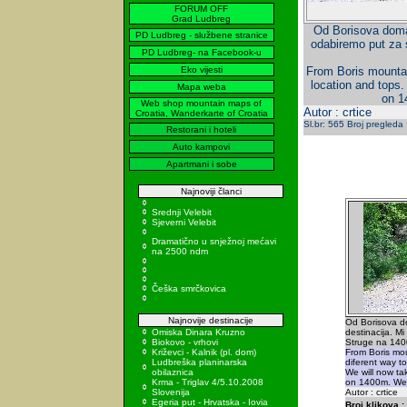
FORUM OFF
Grad Ludbreg
Od Borisova doma 
PD Ludbreg - službene stranice
odabiremo put za 
PD Ludbreg- na Facebook-u
Eko vijesti
From Boris mountai
location and tops.
Mapa weba
on 1
Web shop mountain maps of
Autor : crtice
Croatia, Wanderkarte of Croatia
Sl.br: 565 Broj pregleda
Restorani i hoteli
Auto kampovi
Apartmani i sobe
Najnoviji članci
Srednji Velebit
Sjeverni Velebit
Dramatično u snježnoj mećavi
na 2500 ndm
Češka smrčkovica
Najnovije destinacije
Od Borisova d
Omiska Dinara Kruzno
destinacija. M
Biokovo - vrhovi
Struge na 140
Križevci - Kalnik (pl. dom)
From Boris mo
Ludbreška planinarska
diferent way to
obilaznica
We will now ta
Krma - Triglav 4/5.10.2008
on 1400m. We
Slovenija
Autor : crtice
Egeria put - Hrvatska - Iovia
Broj klikova :