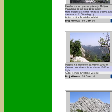
Završni uspon prema prijevoju Buljma
(nalazimo se na cca 1160 ndm)
Here begin last climb for pass Buljma (w
are now at 1160 m high )
Autor : crtice hrvatske velebit
Broj klikova :
69
Com :
0
Pogled na jugoistok sa visine 1300 m
View on southeast from about 1300 m
high
Autor : crtice hrvatske Velebit
Broj klikova :
38
Com :
0