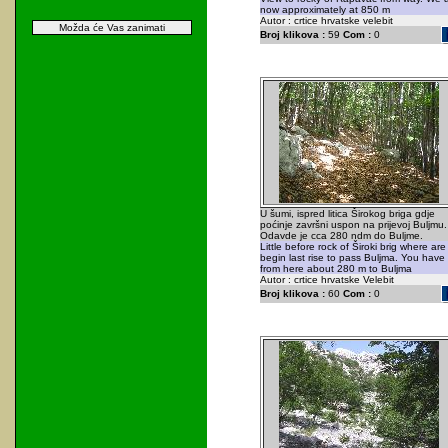
now approximately at 850 m
Autor : crtice hrvatske velebit
Možda će Vas zanimati
Broj klikova :
59
Com :
0
U šumi, ispred litica Širokog briga gdje
poćinje završni uspon na prijevoj Buljmu.
Odavde je cca 280 ndm do Buljme.
Little before rock of Široki brig where are
begin last rise to pass Buljma. You have
from here about 280 m to Buljma
Autor : crtice hrvatske Velebit
Broj klikova :
60
Com :
0