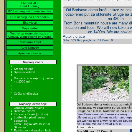
FORUM OFF
Grad Ludbreg
Od Borisova doma kreću staze za nekol
PD Ludbreg - službene stranice
odabiremo put za sklonište Struge na
PD Ludbreg- na Facebook-u
na 480 m
Eko vijesti
From Boris mountain house are many dif
location and tops. We will now take a 
Mapa weba
on 1400m. We are now a
Web shop mountain maps of
Autor : crtice
Croatia, Wanderkarte of Croatia
Sl.br: 565 Broj pregleda : 82 Com : 0
Restorani i hoteli
Auto kampovi
Apartmani i sobe
Najnoviji članci
Srednji Velebit
Sjeverni Velebit
Dramatično u snježnoj mećavi
na 2500 ndm
Češka smrčkovica
Najnovije destinacije
Od Borisova doma kreću staze za nekoli
Omiska Dinara Kruzno
destinacija. Mi odabiremo put za skloništ
Biokovo - vrhovi
Struge na 1400 m. Nalazimo se na 480 
Križevci - Kalnik (pl. dom)
From Boris mountain house are many
Ludbreška planinarska
diferent way to diferent location and tops
obilaznica
We will now take a way for refuge Struge
Krma - Triglav 4/5.10.2008
on 1400m. We are now at 480 m
Slovenija
Autor : crtice
Egeria put - Hrvatska - Iovia
Broj klikova :
82
Com :
0