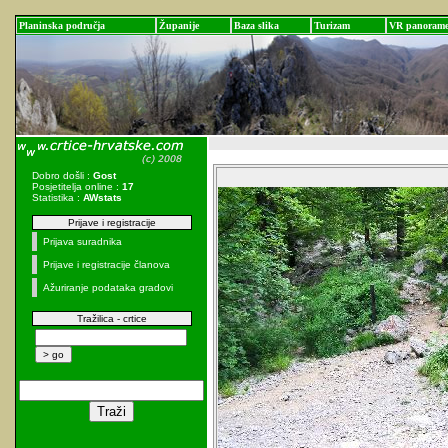
Planinska područja
Županije
Baza slika
Turizam
VR panoram
Dobro došli :
Gost
Posjetitelja online :
17
Statistika :
AWstats
Prijave i registracije
Prijava suradnika
Prijave i registracije članova
Ažuriranje podataka gradovi
Tražilica - crtice