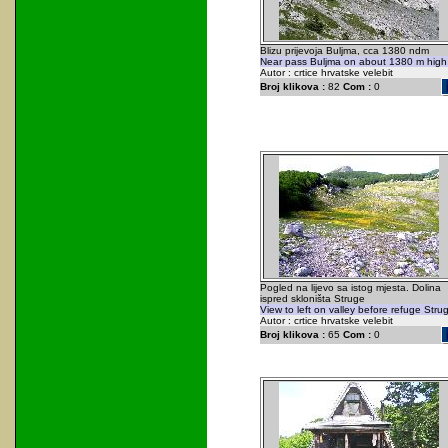
Blizu prijevoja Buljma, cca 1380 ndm
Near pass Buljma on about 1380 m high
Autor : crtice hrvatske velebit
Broj klikova :
82
Com :
0
Pogled na lijevo sa istog mjesta. Dolina
ispred skloništa Struge
View to left on valley before refuge Stru
Autor : crtice hrvatske velebit
Broj klikova :
65
Com :
0