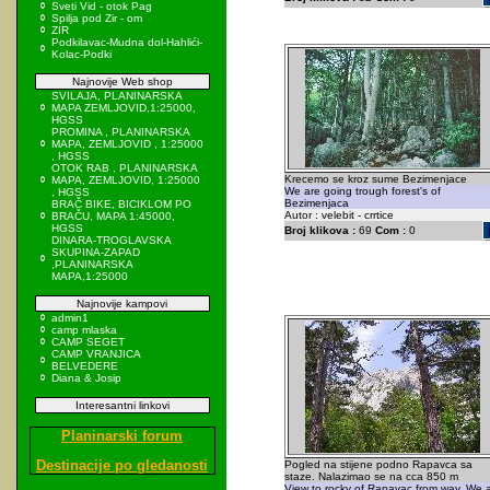
Sveti Vid - otok Pag
Spilja pod Zir - om
ZIR
Podkilavac-Mudna dol-Hahlići-
Kolac-Podki
Najnovije Web shop
SVILAJA, PLANINARSKA
MAPA ZEMLJOVID,1:25000,
HGSS
PROMINA , PLANINARSKA
MAPA, ZEMLJOVID , 1:25000
, HGSS
OTOK RAB , PLANINARSKA
Krecemo se kroz sume Bezimenjace
MAPA, ZEMLJOVID, 1:25000
We are going trough forest's of
, HGSS
Bezimenjaca
BRAČ BIKE, BICIKLOM PO
Autor : velebit - crrtice
BRAČU, MAPA 1:45000,
HGSS
Broj klikova :
69
Com :
0
DINARA-TROGLAVSKA
SKUPINA-ZAPAD
,PLANINARSKA
MAPA,1:25000
Najnovije kampovi
admin1
camp mlaska
CAMP SEGET
CAMP VRANJICA
BELVEDERE
Diana & Josip
Interesantni linkovi
Planinarski forum
Destinacije po gledanosti
Pogled na stijene podno Rapavca sa
staze. Nalazimao se na cca 850 m
View to rocky of Rapavac from way. We 