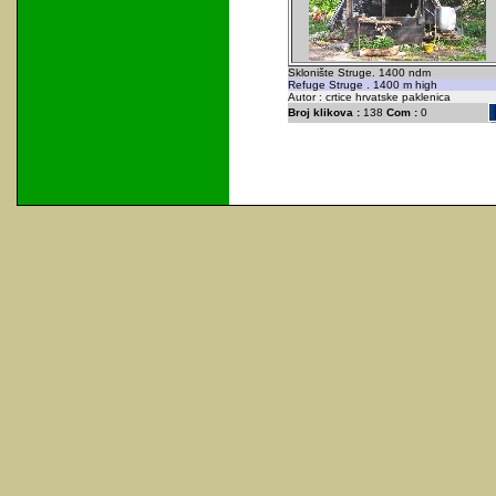
Sklonište Struge. 1400 ndm
Refuge Struge . 1400 m high
Autor : crtice hrvatske paklenica
Broj klikova :
138
Com :
0