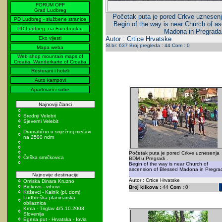
FORUM OFF
Grad Ludbreg
Početak puta je pored Crkve uznesen
PD Ludbreg - službene stranice
Begin of the way is near Church of a
PD Ludbreg- na Facebook-u
Madona in Pregrada
Eko vijesti
Autor : Crtice Hrvatske
Sl.br: 637 Broj pregleda : 44 Com : 0
Mapa weba
Web shop mountain maps of
Croatia, Wanderkarte of Croatia
Restorani i hoteli
Auto kampovi
Apartmani i sobe
Najnoviji članci
Srednji Velebit
Sjeverni Velebit
Dramatično u snježnoj mećavi
na 2500 ndm
Početak puta je pored Crkve uznesenja
Češka smrčkovica
BDM u Pregradi .
Begin of the way is near Church of
ascension of Blessed Madona in Pregra
Najnovije destinacije
.
Autor : Crtice Hrvatske
Omiska Dinara Kruzno
Biokovo - vrhovi
Broj klikova :
44
Com :
0
Križevci - Kalnik (pl. dom)
Ludbreška planinarska
obilaznica
Krma - Triglav 4/5.10.2008
Slovenija
Egeria put - Hrvatska - Iovia