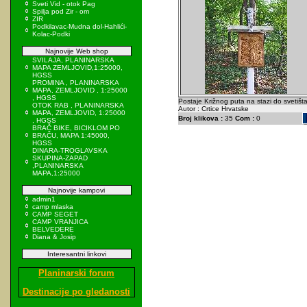
Sveti Vid - otok Pag
Spilja pod Zir - om
ZIR
Podkilavac-Mudna dol-Hahlići-
Kolac-Podki
Najnovije Web shop
SVILAJA, PLANINARSKA
MAPA ZEMLJOVID,1:25000,
HGSS
PROMINA , PLANINARSKA
MAPA, ZEMLJOVID , 1:25000
, HGSS
Postaje Križnog puta na stazi do svetišta
OTOK RAB , PLANINARSKA
Autor : Crtice Hrvatske
MAPA, ZEMLJOVID, 1:25000
Broj klikova :
35
Com :
0
, HGSS
BRAČ BIKE, BICIKLOM PO
BRAČU, MAPA 1:45000,
HGSS
DINARA-TROGLAVSKA
SKUPINA-ZAPAD
,PLANINARSKA
MAPA,1:25000
Najnovije kampovi
admin1
camp mlaska
CAMP SEGET
CAMP VRANJICA
BELVEDERE
Diana & Josip
Interesantni linkovi
Planinarski forum
Destinacije po gledanosti