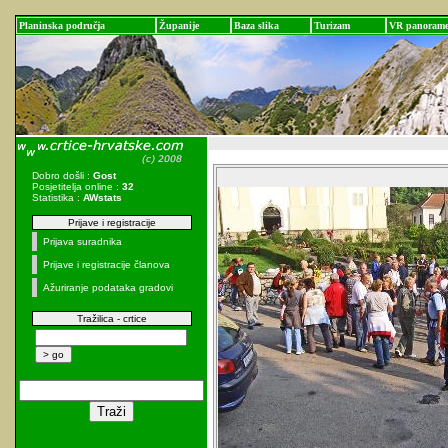
Planinska područja
Županije
Baza slika
Turizam
VR panoram
Dobro došli :
Gost
Posjetitelja online :
32
Statistika :
AWstats
Prijave i registracije
Prijava suradnika
Prijave i registracije članova
Ažuriranje podataka gradovi
Tražilica - crtice