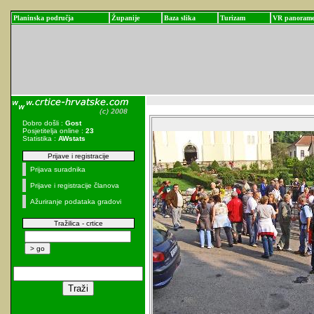
Planinska područja
Županije
Baza slika
Turizam
VR panoram
Dobro došli :
Gost
Posjetitelja online :
23
Statistika :
AWstats
Prijave i registracije
Prijava suradnika
Prijave i registracije članova
Ažuriranje podataka gradovi
Tražilica - crtice