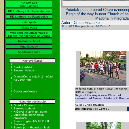
FORUM OFF
Grad Ludbreg
Početak puta je pored Crkve uznesen
PD Ludbreg - službene stranice
Begin of the way is near Church of a
PD Ludbreg- na Facebook-u
Madona in Pregrada
Eko vijesti
Autor : Crtice Hrvatske
Sl.br: 637 Broj pregleda : 44 Com : 0
Mapa weba
Web shop mountain maps of
Croatia, Wanderkarte of Croatia
Restorani i hoteli
Auto kampovi
Apartmani i sobe
Najnoviji članci
Srednji Velebit
Sjeverni Velebit
Dramatično u snježnoj mećavi
na 2500 ndm
Početak puta je pored Crkve uznesenja
Češka smrčkovica
BDM u Pregradi .
Begin of the way is near Church of
ascension of Blessed Madona in Pregra
Najnovije destinacije
.
Autor : Crtice Hrvatske
Omiska Dinara Kruzno
Biokovo - vrhovi
Broj klikova :
44
Com :
0
Križevci - Kalnik (pl. dom)
Ludbreška planinarska
obilaznica
Krma - Triglav 4/5.10.2008
Slovenija
Egeria put - Hrvatska - Iovia