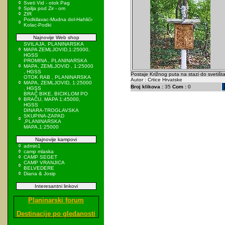
Sveti Vid - otok Pag
Spilja pod Zir - om
ZIR
Podkilavac-Mudna dol-Hahlići-
Kolac-Podki
Najnovije Web shop
SVILAJA, PLANINARSKA
MAPA ZEMLJOVID,1:25000,
HGSS
PROMINA , PLANINARSKA
MAPA, ZEMLJOVID , 1:25000
, HGSS
Postaje Križnog puta na stazi do svetišta
OTOK RAB , PLANINARSKA
Autor : Crtice Hrvatske
MAPA, ZEMLJOVID, 1:25000
Broj klikova :
35
Com :
0
, HGSS
BRAČ BIKE, BICIKLOM PO
BRAČU, MAPA 1:45000,
HGSS
DINARA-TROGLAVSKA
SKUPINA-ZAPAD
,PLANINARSKA
MAPA,1:25000
Najnovije kampovi
admin1
camp mlaska
CAMP SEGET
CAMP VRANJICA
BELVEDERE
Diana & Josip
Interesantni linkovi
Planinarski forum
Destinacije po gledanosti