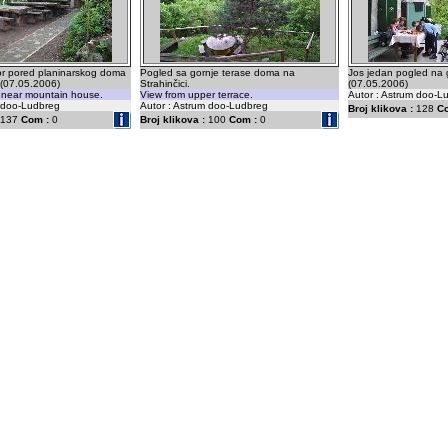
r pored planinarskog doma
Pogled sa gornje terase doma na
Jos jedan pogled na 
. (07.05.2006)
Strahinčici.
(07.05.2006)
t near mountain house.
View from upper terrace.
Autor : Astrum doo-L
m doo-Ludbreg
Autor : Astrum doo-Ludbreg
Broj klikova :
128
C
137
Com :
0
Broj klikova :
100
Com :
0