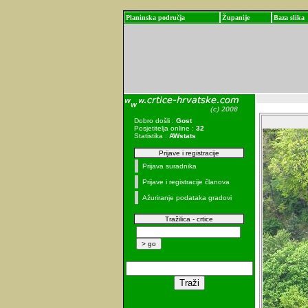
Planinska područja
Županije
Baza slika
Dobro došli :
Gost
Posjetitelja online :
32
Statistika :
AWstats
Prijave i registracije
Prijava suradnika
Prijave i registracije članova
Ažuriranje podataka gradovi
Tražilica - crtice