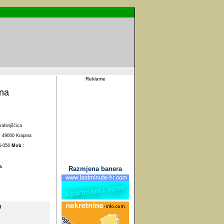
Reklame
 na
rahinjšćica
:
49000 Krapina
5-056
Mob :
a
Razmjena banera
I