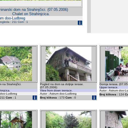
ninarski dom na Strahinjčici. (07.05.2006)
Chalet on Strahinjcica.
rum doo-Ludbreg
pregleda : 211 Com : 1
 na Strahinjčici.
Pogled na dom sa doljnje terase.
Gornja terasa. (07.0
(07.05.2006)
Upper terrace.
injcica.
View from down trerrace.
Autor : Astrum doo-L
m doo-Ludbreg
Autor : Astrum doo-Ludbreg
Broj klikova :
124
C
211
Com :
1
Broj klikova :
173
Com :
0