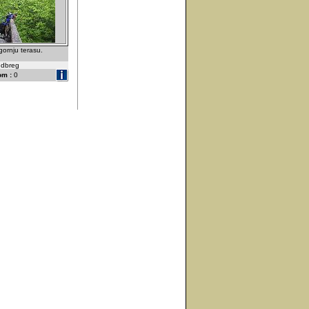
gornju terasu.
udbreg
om :
0