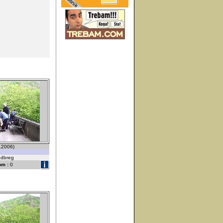
5.2006)
udbreg
om :
0