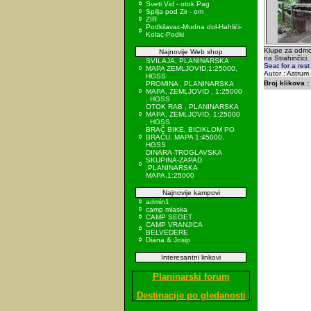
Sveti Vid - otok Pag
Spilja pod Zir - om
ZIR
Podkilavac-Mudna dol-Hahlići-
Kolac-Podki
Klupe za odmo
Najnovije Web shop
na Strahinčici
SVILAJA, PLANINARSKA
Seat for a res
MAPA ZEMLJOVID,1:25000,
Autor : Astru
HGSS
Broj klikova :
PROMINA , PLANINARSKA
MAPA, ZEMLJOVID , 1:25000
, HGSS
OTOK RAB , PLANINARSKA
MAPA, ZEMLJOVID, 1:25000
, HGSS
BRAČ BIKE, BICIKLOM PO
BRAČU, MAPA 1:45000,
HGSS
DINARA-TROGLAVSKA
SKUPINA-ZAPAD
,PLANINARSKA
MAPA,1:25000
Najnovije kampovi
admin1
camp mlaska
CAMP SEGET
CAMP VRANJICA
BELVEDERE
Diana & Josip
Interesantni linkovi
Planinarski forum
Destinacije po gledanosti