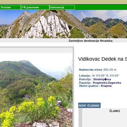
Turizam
VR panorame
Informacije
Zanimljive destinacije Hrvatska
Vidikovac Dedek na St
581.00 m
Nadmorska visina :
N: 0'0.00'' E: 0'0.00''
Lokacija :
Strahinj�ica
Područje :
Krapinsko-Zagorska
Županija :
Krapina
Okolni gradovi :
ČLANCI