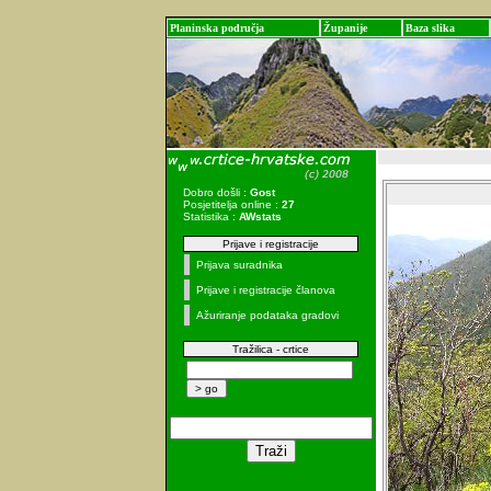
Planinska područja
Županije
Baza slika
Dobro došli :
Gost
Posjetitelja online :
27
Statistika :
AWstats
Prijave i registracije
Prijava suradnika
Prijave i registracije članova
Ažuriranje podataka gradovi
Tražilica - crtice