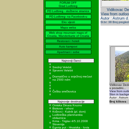
FORUM OFF
Grad Ludbreg
Vidikovac Ded
PD Ludbreg - službene stranice
View from outloo
PD Ludbreg- na Facebook-u
Autor : Astrum d
Eko vijesti
Sl.br: 38 Broj pregle
Mapa weba
Web shop mountain maps of
Croatia, Wanderkarte of Croatia
Restorani i hoteli
Auto kampovi
Apartmani i sobe
Najnoviji članci
Srednji Velebit
Sjeverni Velebit
Dramatično u snježnoj mećavi
na 2500 ndm
Vidikovac Dede
u pozadini...
View from out
Češka smrčkovica
Slon in backgr
Autor : Astrum
Najnovije destinacije
Broj klikova :
Omiska Dinara Kruzno
Biokovo - vrhovi
Križevci - Kalnik (pl. dom)
Ludbreška planinarska
obilaznica
Krma - Triglav 4/5.10.2008
Slovenija
Egeria put - Hrvatska - Iovia