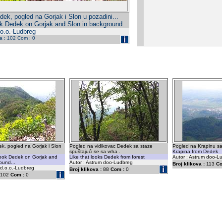
ek, pogled na Gorjak i Slon u pozadini...
k Dedek on Gorjak and Slon in background...
.o.o.-Ludbreg
da : 102 Com : 0
k, pogled na Gorjak i Slon
Pogled na vidikovac Dedek sa staze
Pogled na Krapinu s
spuštajući se sa vrha .
Krapina from Dedek
look Dedek on Gorjak and
Like that looks Dedek from forest
Autor : Astrum doo-L
ound...
Autor : Astrum doo-Ludbreg
Broj klikova :
113
Co
 d.o.o.-Ludbreg
Broj klikova :
88
Com :
0
102
Com :
0