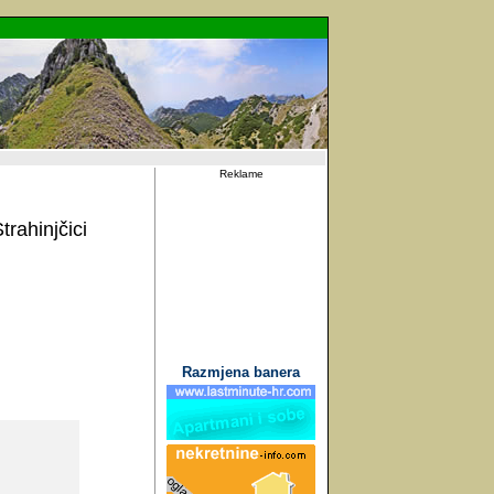
Reklame
rahinjčici
Razmjena banera