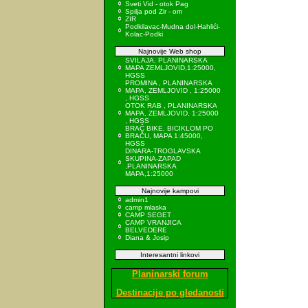
Sveti Vid - otok Pag
Spilja pod Zir - om
ZIR
Podkilavac-Mudna dol-Hahlići-
Kolac-Podki
Najnovije Web shop
SVILAJA, PLANINARSKA
MAPA ZEMLJOVID,1:25000,
HGSS
PROMINA , PLANINARSKA
MAPA, ZEMLJOVID , 1:25000
, HGSS
OTOK RAB , PLANINARSKA
MAPA, ZEMLJOVID, 1:25000
, HGSS
BRAČ BIKE, BICIKLOM PO
BRAČU, MAPA 1:45000,
HGSS
DINARA-TROGLAVSKA
SKUPINA-ZAPAD
,PLANINARSKA
MAPA,1:25000
Najnovije kampovi
admin1
camp mlaska
CAMP SEGET
CAMP VRANJICA
BELVEDERE
Diana & Josip
Interesantni linkovi
Planinarski forum
Destinacije po gledanosti