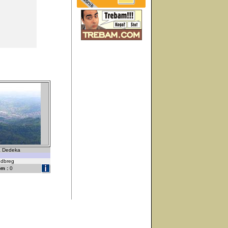
a Dedeka
udbreg
m :
0