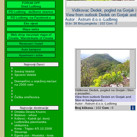
FORUM OFF
Grad Ludbreg
Vidikovac Dedek, pogled na Gorjak i 
PD Ludbreg - službene stranice
View from outlook Dedek on Gorjak and 
PD Ludbreg- na Facebook-u
Autor : Astrum d.o.o.-Ludbreg
Eko vijesti
Sl.br: 38 Broj pregleda : 102 Com : 0
Mapa weba
Web shop mountain maps of
Croatia, Wanderkarte of Croatia
Restorani i hoteli
Auto kampovi
Apartmani i sobe
Najnoviji članci
Srednji Velebit
Sjeverni Velebit
Dramatično u snježnoj mećavi
na 2500 ndm
Vidikovac Dedek, pogled na Gorjak i Slon
u pozadini...
View from outlook Dedek on Gorjak and
Češka smrčkovica
Slon in background...
Autor : Astrum d.o.o.-Ludbreg
Najnovije destinacije
Broj klikova :
102
Com :
0
Omiska Dinara Kruzno
Biokovo - vrhovi
Križevci - Kalnik (pl. dom)
Ludbreška planinarska
obilaznica
Krma - Triglav 4/5.10.2008
Slovenija
Egeria put - Hrvatska - Iovia