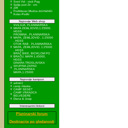
Sveti Vid - otok Pag
Spilja pod Zir - om
ZIR
Podkilavac-Mudna dol-Hahlići-
Kolac-Podki
Najnovije Web shop
SVILAJA, PLANINARSKA
MAPA ZEMLJOVID,1:25000,
HGSS
PROMINA , PLANINARSKA
MAPA, ZEMLJOVID , 1:25000
, HGSS
OTOK RAB , PLANINARSKA
MAPA, ZEMLJOVID, 1:25000
, HGSS
BRAČ BIKE, BICIKLOM PO
BRAČU, MAPA 1:45000,
HGSS
DINARA-TROGLAVSKA
SKUPINA-ZAPAD
,PLANINARSKA
MAPA,1:25000
Najnovije kampovi
admin1
camp mlaska
CAMP SEGET
CAMP VRANJICA
BELVEDERE
Diana & Josip
Interesantni linkovi
Planinarski forum
Destinacije po gledanosti