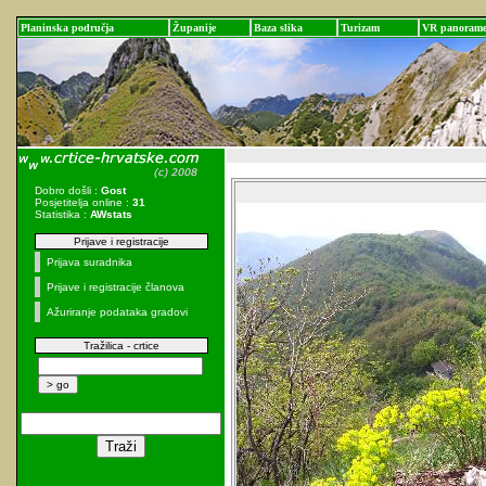
Planinska područja
Županije
Baza slika
Turizam
VR panoram
Dobro došli :
Gost
Posjetitelja online :
31
Statistika :
AWstats
Prijave i registracije
Prijava suradnika
Prijave i registracije članova
Ažuriranje podataka gradovi
Tražilica - crtice