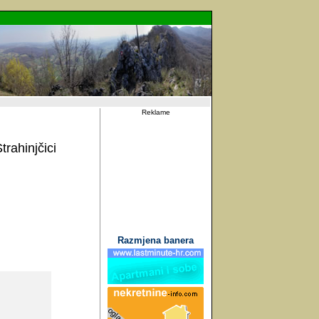
Reklame
rahinjčici
Razmjena banera