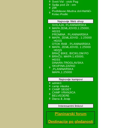
Sveti Vid - otok Pag
Spilja pod Zir - om
ZIR
Podkilavac-Mudna dol-Hahlići-
Kolac-Podki
Najnovije Web shop
SVILAJA, PLANINARSKA
MAPA ZEMLJOVID,1:25000,
HGSS
PROMINA , PLANINARSKA
MAPA, ZEMLJOVID , 1:25000
, HGSS
OTOK RAB , PLANINARSKA
MAPA, ZEMLJOVID, 1:25000
, HGSS
BRAČ BIKE, BICIKLOM PO
BRAČU, MAPA 1:45000,
HGSS
DINARA-TROGLAVSKA
SKUPINA-ZAPAD
,PLANINARSKA
MAPA,1:25000
Najnovije kampovi
admin1
camp mlaska
CAMP SEGET
CAMP VRANJICA
BELVEDERE
Diana & Josip
Interesantni linkovi
Planinarski forum
Destinacije po gledanosti