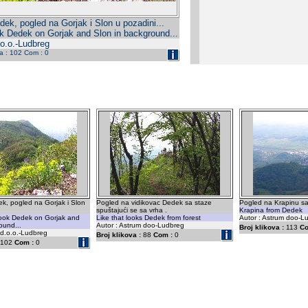
ek, pogled na Gorjak i Slon u pozadini...
k Dedek on Gorjak and Slon in background...
.o.o.-Ludbreg
da : 102 Com : 0
k, pogled na Gorjak i Slon
Pogled na vidikovac Dedek sa staze
Pogled na Krapinu s
spuštajući se sa vrha .
Krapina from Dedek
look Dedek on Gorjak and
Like that looks Dedek from forest
Autor : Astrum doo-L
ound...
Autor : Astrum doo-Ludbreg
Broj klikova :
113
Co
 d.o.o.-Ludbreg
Broj klikova :
88
Com :
0
102
Com :
0