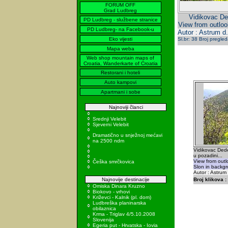
FORUM OFF
Grad Ludbreg
Vidikovac Ded
PD Ludbreg - službene stranice
View from outloo
PD Ludbreg- na Facebook-u
Autor : Astrum d
Eko vijesti
Sl.br: 38 Broj pregle
Mapa weba
Web shop mountain maps of
Croatia, Wanderkarte of Croatia
Restorani i hoteli
Auto kampovi
Apartmani i sobe
Najnoviji članci
Srednji Velebit
Sjeverni Velebit
Dramatično u snježnoj mećavi
na 2500 ndm
Vidikovac Dede
u pozadini...
View from out
Češka smrčkovica
Slon in backgr
Autor : Astrum
Najnovije destinacije
Broj klikova :
Omiska Dinara Kruzno
Biokovo - vrhovi
Križevci - Kalnik (pl. dom)
Ludbreška planinarska
obilaznica
Krma - Triglav 4/5.10.2008
Slovenija
Egeria put - Hrvatska - Iovia