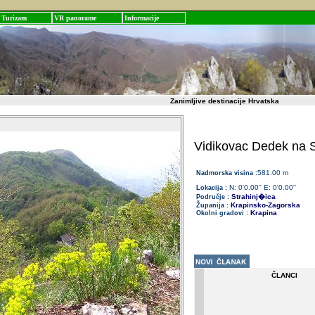
Turizam
VR panorame
Informacije
Zanimljive destinacije Hrvatska
Vidikovac Dedek na St
581.00 m
Nadmorska visina :
N: 0'0.00'' E: 0'0.00''
Lokacija :
Strahinj�ica
Područje :
Krapinsko-Zagorska
Županija :
Krapina
Okolni gradovi :
ČLANCI