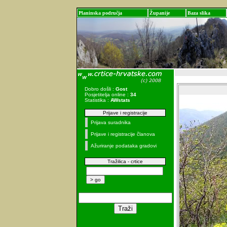
Planinska područja
Županije
Baza slika
Dobro došli :
Gost
Posjetitelja online :
34
Statistika :
AWstats
Prijave i registracije
Prijava suradnika
Prijave i registracije članova
Ažuriranje podataka gradovi
Tražilica - crtice