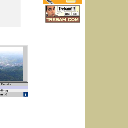
a Dedeka
udbreg
m :
0