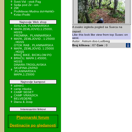
Sveti Vid - otok Pag
Spilja pod Zir - om
ZIR
Podkilavac-Mudna dol-Hahlići-
Kolac-Podki
Najnovije Web shop
SVILAJA, PLANINARSKA
A ovako izgleda pogled sa Sueca na
MAPA ZEMLJOVID,1:25000,
zapad.
HGSS
Like this look like view from top Susec on
PROMINA , PLANINARSKA
west.
MAPA, ZEMLJOVID , 1:25000
Autor : Astrum doo-Ludbreg
, HGSS
OTOK RAB , PLANINARSKA
Broj klikova :
67
Com :
0
MAPA, ZEMLJOVID, 1:25000
, HGSS
BRAČ BIKE, BICIKLOM PO
BRAČU, MAPA 1:45000,
HGSS
DINARA-TROGLAVSKA
SKUPINA-ZAPAD
,PLANINARSKA
MAPA,1:25000
Najnovije kampovi
admin1
camp mlaska
CAMP SEGET
CAMP VRANJICA
BELVEDERE
Diana & Josip
Interesantni linkovi
Planinarski forum
Destinacije po gledanosti