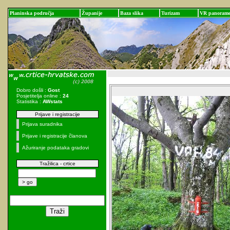
Planinska područja
Županije
Baza slika
Turizam
VR panoram
Dobro došli :
Gost
Posjetitelja online :
24
Statistika :
AWstats
Prijave i registracije
Prijava suradnika
Prijave i registracije članova
Ažuriranje podataka gradovi
Tražilica - crtice