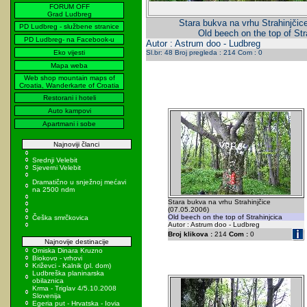
FORUM OFF
Grad Ludbreg
Stara bukva na vrhu Strahinjčic
PD Ludbreg - službene stranice
Old beech on the top of Str
PD Ludbreg- na Facebook-u
Autor : Astrum doo - Ludbreg
Eko vijesti
Sl.br: 48 Broj pregleda : 214 Com : 0
Mapa weba
Web shop mountain maps of
Croatia, Wanderkarte of Croatia
Restorani i hoteli
Auto kampovi
Apartmani i sobe
Najnoviji članci
Srednji Velebit
Sjeverni Velebit
Dramatično u snježnoj mećavi
na 2500 ndm
Stara bukva na vrhu Strahinjčice
(07.05.2006)
Old beech on the top of Strahinjcica
Češka smrčkovica
Autor : Astrum doo - Ludbreg
Broj klikova :
214
Com :
0
Najnovije destinacije
Omiska Dinara Kruzno
Biokovo - vrhovi
Križevci - Kalnik (pl. dom)
Ludbreška planinarska
obilaznica
Krma - Triglav 4/5.10.2008
Slovenija
Egeria put - Hrvatska - Iovia