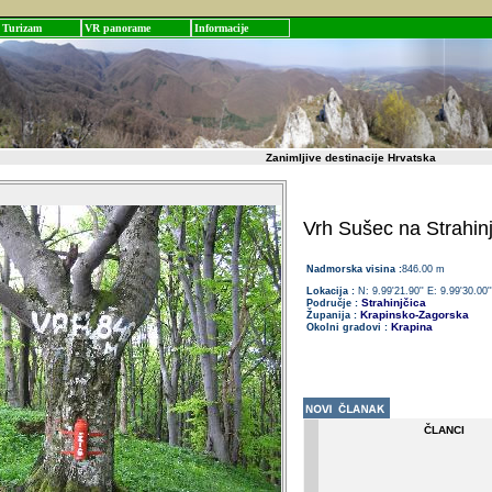
Turizam
VR panorame
Informacije
Zanimljive destinacije Hrvatska
Vrh Sušec na Strahinj
Nadmorska visina :
846.00 m
Lokacija :
N: 9.99'21.90'' E: 9.99'30.00''
Strahinjčica
Područje :
Krapinsko-Zagorska
Županija :
Krapina
Okolni gradovi :
ČLANCI