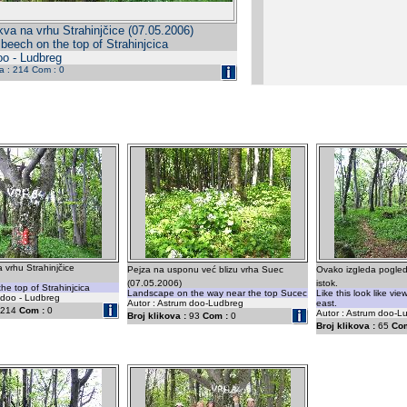
kva na vrhu Strahinjčice (07.05.2006)
beech on the top of Strahinjcica
oo - Ludbreg
da : 214 Com : 0
 vrhu Strahinjčice
Pejza na usponu već blizu vrha Suec
Ovako izgleda pogled
(07.05.2006)
istok.
he top of Strahinjcica
Landscape on the way near the top Sucec
Like this look like vi
 doo - Ludbreg
Autor : Astrum doo-Ludbreg
east.
214
Com :
0
Autor : Astrum doo-L
Broj klikova :
93
Com :
0
Broj klikova :
65
Com