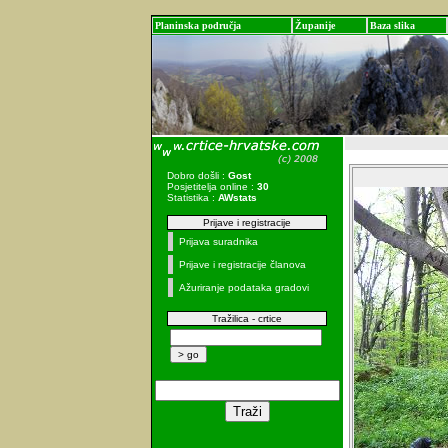
Planinska područja
Županije
Baza slika
Dobro došli :
Gost
Posjetitelja online :
30
Statistika :
AWstats
Prijave i registracije
Prijava suradnika
Prijave i registracije članova
Ažuriranje podataka gradovi
Tražilica - crtice