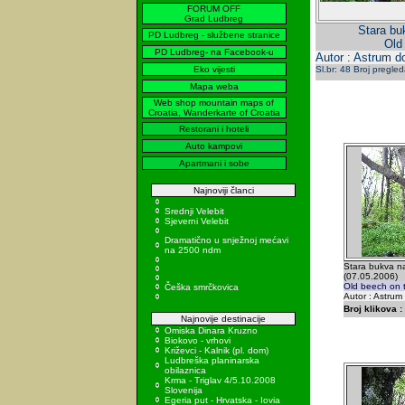
FORUM OFF
Grad Ludbreg
Stara bu
PD Ludbreg - službene stranice
Old 
PD Ludbreg- na Facebook-u
Autor : Astrum d
Eko vijesti
Sl.br: 48 Broj pregle
Mapa weba
Web shop mountain maps of
Croatia, Wanderkarte of Croatia
Restorani i hoteli
Auto kampovi
Apartmani i sobe
Najnoviji članci
Srednji Velebit
Sjeverni Velebit
Dramatično u snježnoj mećavi
na 2500 ndm
Stara bukva na
(07.05.2006)
Old beech on t
Češka smrčkovica
Autor : Astrum
Broj klikova :
Najnovije destinacije
Omiska Dinara Kruzno
Biokovo - vrhovi
Križevci - Kalnik (pl. dom)
Ludbreška planinarska
obilaznica
Krma - Triglav 4/5.10.2008
Slovenija
Egeria put - Hrvatska - Iovia