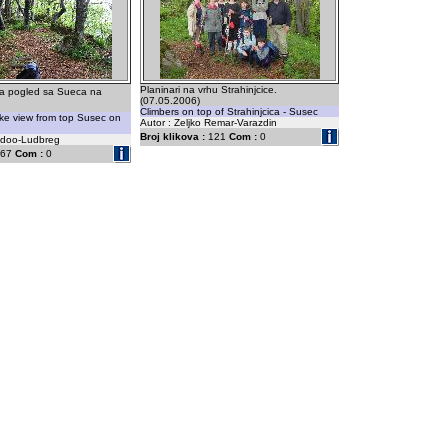
Planinari na vrhu Strahinjcice.
a pogled sa Sueca na
(07.05.2006)
Climbers on top of Strahinjcica - Susec
like view from top Susec on
Autor : Zeljko Remar-Varazdin
Broj klikova :
121
Com :
0
m doo-Ludbreg
67
Com :
0