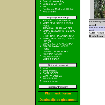
Sveti Vid - otok Pag
Spilja pod Zir - om
ZIR
Podkilavac-Mudna dol-Hahlići-
Kolac-Podki
Najnovije Web shop
SVILAJA, PLANINARSKA
A ovako izgled
MAPA ZEMLJOVID,1:25000,
zapad.
HGSS
Like this look 
PROMINA , PLANINARSKA
west.
MAPA, ZEMLJOVID , 1:25000
Autor : Astru
, HGSS
OTOK RAB , PLANINARSKA
Broj klikova :
MAPA, ZEMLJOVID, 1:25000
, HGSS
BRAČ BIKE, BICIKLOM PO
BRAČU, MAPA 1:45000,
HGSS
DINARA-TROGLAVSKA
SKUPINA-ZAPAD
,PLANINARSKA
MAPA,1:25000
Najnovije kampovi
admin1
camp mlaska
CAMP SEGET
CAMP VRANJICA
BELVEDERE
Diana & Josip
Interesantni linkovi
Planinarski forum
Destinacije po gledanosti