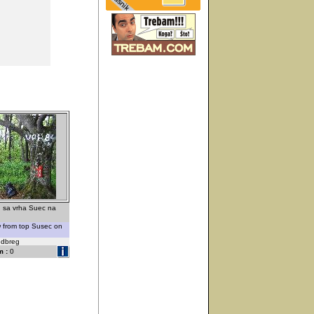
 sa vrha Suec na
ew from top Susec on
udbreg
 :
0