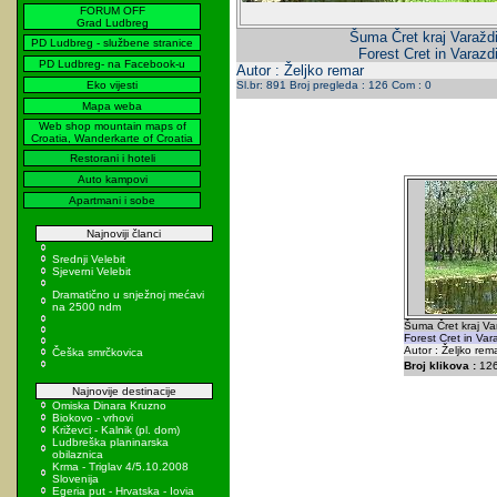
FORUM OFF
Grad Ludbreg
Šuma Čret kraj Varaždi
PD Ludbreg - službene stranice
Forest Cret in Varazdi
PD Ludbreg- na Facebook-u
Autor : Željko remar
Eko vijesti
Sl.br: 891 Broj pregleda : 126 Com : 0
Mapa weba
Web shop mountain maps of
Croatia, Wanderkarte of Croatia
Restorani i hoteli
Auto kampovi
Apartmani i sobe
Najnoviji članci
Srednji Velebit
Sjeverni Velebit
Dramatično u snježnoj mećavi
na 2500 ndm
Šuma Čret kraj Va
Forest Cret in Vara
Autor : Željko rem
Češka smrčkovica
Broj klikova :
12
Najnovije destinacije
Omiska Dinara Kruzno
Biokovo - vrhovi
Križevci - Kalnik (pl. dom)
Ludbreška planinarska
obilaznica
Krma - Triglav 4/5.10.2008
Slovenija
Egeria put - Hrvatska - Iovia