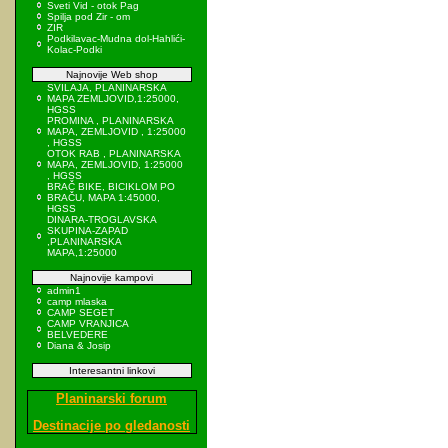
Sveti Vid - otok Pag
Spilja pod Zir - om
ZIR
Podkilavac-Mudna dol-Hahlići-
Kolac-Podki
Najnovije Web shop
SVILAJA, PLANINARSKA
MAPA ZEMLJOVID,1:25000,
HGSS
PROMINA , PLANINARSKA
MAPA, ZEMLJOVID , 1:25000
, HGSS
OTOK RAB , PLANINARSKA
MAPA, ZEMLJOVID, 1:25000
, HGSS
BRAČ BIKE, BICIKLOM PO
BRAČU, MAPA 1:45000,
HGSS
DINARA-TROGLAVSKA
SKUPINA-ZAPAD
,PLANINARSKA
MAPA,1:25000
Najnovije kampovi
admin1
camp mlaska
CAMP SEGET
CAMP VRANJICA
BELVEDERE
Diana & Josip
Interesantni linkovi
Planinarski forum
Destinacije po gledanosti