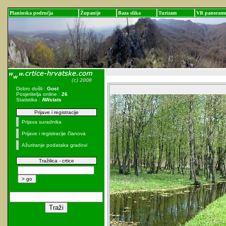
Planinska područja
Županije
Baza slika
Turizam
VR panoram
Dobro došli :
Gost
Posjetitelja online :
26
Statistika :
AWstats
Prijave i registracije
Prijava suradnika
Prijave i registracije članova
Ažuriranje podataka gradovi
Tražilica - crtice