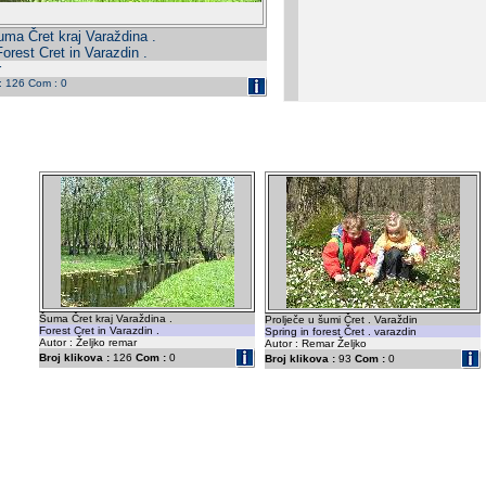
ma Čret kraj Varaždina .
Forest Cret in Varazdin .
r
 : 126 Com : 0
Šuma Čret kraj Varaždina .
Prolječe u šumi Čret . Varaždin
Forest Cret in Varazdin .
Spring in forest Čret . varazdin
Autor : Željko remar
Autor : Remar Željko
Broj klikova :
126
Com :
0
Broj klikova :
93
Com :
0