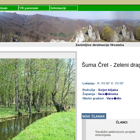
rizam
VR panorame
Informacije
Zanimljive destinacije Hrvatska
Šuma Čret - Zeleni dra
Lokacija :
N: 0'0.00'' E: 0'0.00''
Svijet biljaka
Područje :
Vara�dinska
Županija :
Vara�din
Okolni gradovi :
ČLANCI
Varaždin-ambiciozni projekt
entuzijasta