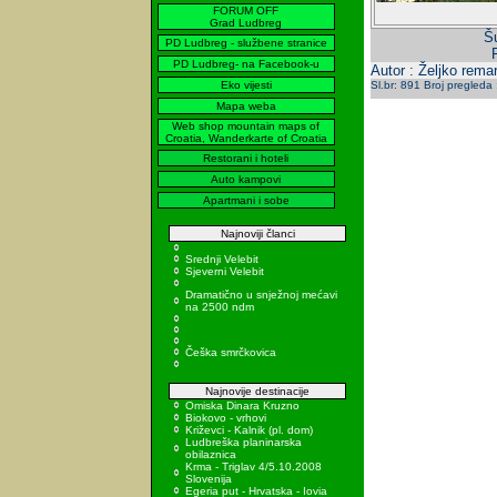
FORUM OFF
Grad Ludbreg
Šu
PD Ludbreg - službene stranice
PD Ludbreg- na Facebook-u
Autor : Željko rema
Eko vijesti
Sl.br: 891 Broj pregleda
Mapa weba
Web shop mountain maps of
Croatia, Wanderkarte of Croatia
Restorani i hoteli
Auto kampovi
Apartmani i sobe
Najnoviji članci
Srednji Velebit
Sjeverni Velebit
Dramatično u snježnoj mećavi
na 2500 ndm
Češka smrčkovica
Najnovije destinacije
Omiska Dinara Kruzno
Biokovo - vrhovi
Križevci - Kalnik (pl. dom)
Ludbreška planinarska
obilaznica
Krma - Triglav 4/5.10.2008
Slovenija
Egeria put - Hrvatska - Iovia