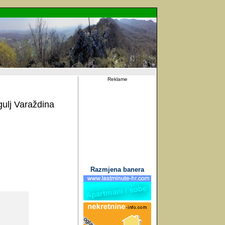
Reklame
gulj Varaždina
Razmjena banera