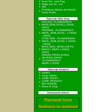
Sveti Vid - otok Pag
Spilja pod Zir - om
ZIR
Podkilavac-Mudna dol-Hahlići-
Kolac-Podki
Najnovije Web shop
SVILAJA, PLANINARSKA
MAPA ZEMLJOVID,1:25000,
HGSS
PROMINA , PLANINARSKA
MAPA, ZEMLJOVID , 1:25000
, HGSS
OTOK RAB , PLANINARSKA
MAPA, ZEMLJOVID, 1:25000
, HGSS
BRAČ BIKE, BICIKLOM PO
BRAČU, MAPA 1:45000,
HGSS
DINARA-TROGLAVSKA
SKUPINA-ZAPAD
,PLANINARSKA
MAPA,1:25000
Najnovije kampovi
admin1
camp mlaska
CAMP SEGET
CAMP VRANJICA
BELVEDERE
Diana & Josip
Interesantni linkovi
Planinarski forum
Destinacije po gledanosti