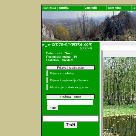
Planinska područja
Županije
Baza slika
Tu
Dobro došli :
Gost
Posjetitelja online :
30
Statistika :
AWstats
Prijave i registracije
Prijava suradnika
Prijave i registracije članova
Ažuriranje podataka gradovi
Tražilica - crtice