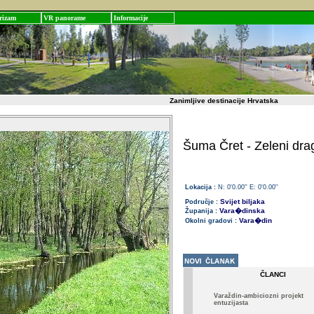
rizam
VR panorame
Informacije
Zanimljive destinacije Hrvatska
Šuma Čret - Zeleni dra
Lokacija :
N: 0'0.00'' E: 0'0.00''
Svijet biljaka
Područje :
Vara�dinska
Županija :
Vara�din
Okolni gradovi :
ČLANCI
Varaždin-ambiciozni projekt
entuzijasta