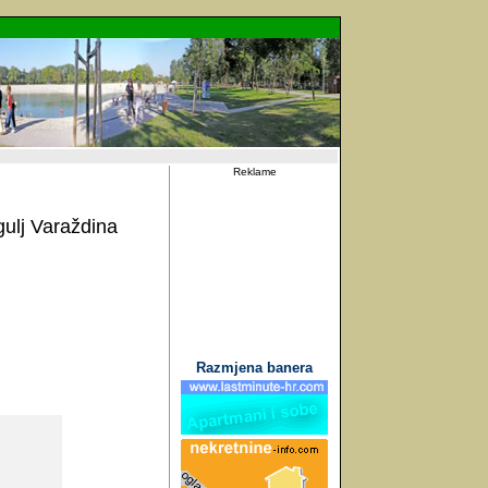
Reklame
gulj Varaždina
Razmjena banera