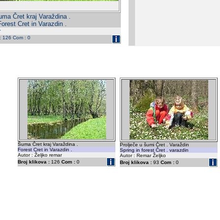
ma Čret kraj Varaždina .
Forest Cret in Varazdin .
r
 : 126 Com : 0
Šuma Čret kraj Varaždina .
Prolječe u šumi Čret . Varaždin
Forest Cret in Varazdin .
Spring in forest Čret . varazdin
Autor : Željko remar
Autor : Remar Željko
Broj klikova :
126
Com :
0
Broj klikova :
93
Com :
0