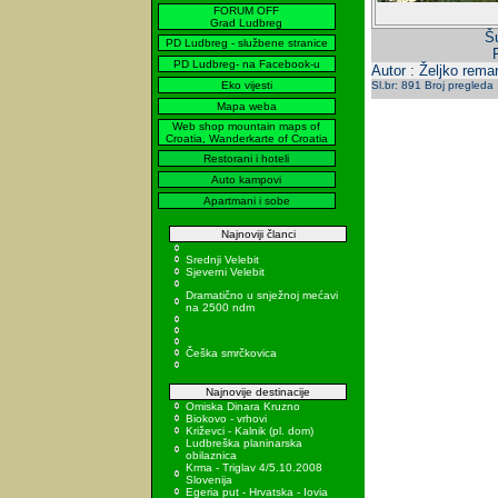
FORUM OFF
Grad Ludbreg
Šu
PD Ludbreg - službene stranice
PD Ludbreg- na Facebook-u
Autor : Željko rema
Eko vijesti
Sl.br: 891 Broj pregleda
Mapa weba
Web shop mountain maps of
Croatia, Wanderkarte of Croatia
Restorani i hoteli
Auto kampovi
Apartmani i sobe
Najnoviji članci
Srednji Velebit
Sjeverni Velebit
Dramatično u snježnoj mećavi
na 2500 ndm
Češka smrčkovica
Najnovije destinacije
Omiska Dinara Kruzno
Biokovo - vrhovi
Križevci - Kalnik (pl. dom)
Ludbreška planinarska
obilaznica
Krma - Triglav 4/5.10.2008
Slovenija
Egeria put - Hrvatska - Iovia