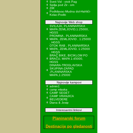
Sveti Vid - otok Pag
Spilja pod Zir - om
ZIR
Podkilavac-Mudna dol-Hahlići-
Kolac-Podki
Najnovije Web shop
SVILAJA, PLANINARSKA
MAPA ZEMLJOVID,1:25000,
HGSS
PROMINA , PLANINARSKA
MAPA, ZEMLJOVID , 1:25000
, HGSS
OTOK RAB , PLANINARSKA
MAPA, ZEMLJOVID, 1:25000
, HGSS
BRAČ BIKE, BICIKLOM PO
BRAČU, MAPA 1:45000,
HGSS
DINARA-TROGLAVSKA
SKUPINA-ZAPAD
,PLANINARSKA
MAPA,1:25000
Najnovije kampovi
admin1
camp mlaska
CAMP SEGET
CAMP VRANJICA
BELVEDERE
Diana & Josip
Interesantni linkovi
Planinarski forum
Destinacije po gledanosti