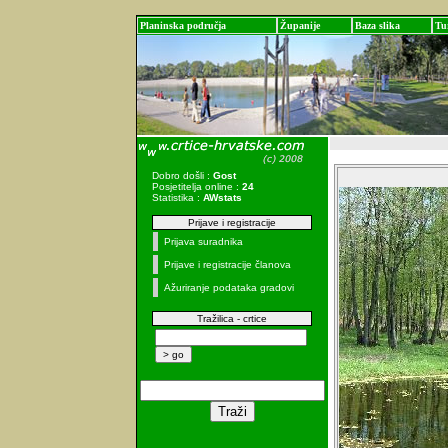
Planinska područja
Županije
Baza slika
Tu
Dobro došli :
Gost
Posjetitelja online :
24
Statistika :
AWstats
Prijave i registracije
Prijava suradnika
Prijave i registracije članova
Ažuriranje podataka gradovi
Tražilica - crtice