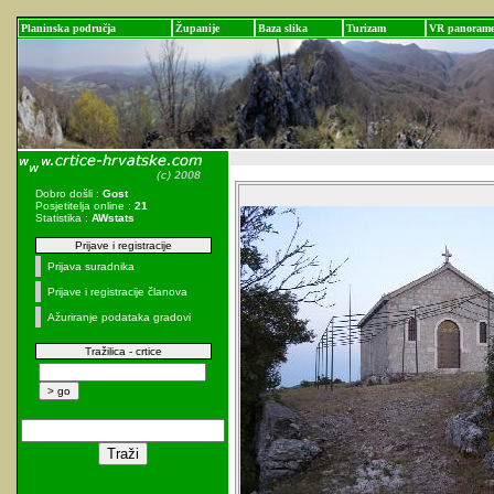
Planinska područja
Županije
Baza slika
Turizam
VR panoram
Dobro došli :
Gost
Posjetitelja online :
21
Statistika :
AWstats
Prijave i registracije
Prijava suradnika
Prijave i registracije članova
Ažuriranje podataka gradovi
Tražilica - crtice