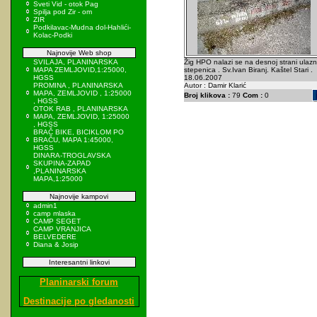
Sveti Vid - otok Pag
Spilja pod Zir - om
ZIR
Podkilavac-Mudna dol-Hahlići-
Kolac-Podki
Najnovije Web shop
SVILAJA, PLANINARSKA
Žig HPO nalazi se na desnoj strani ulazn
MAPA ZEMLJOVID,1:25000,
stepenica . Sv.Ivan Biranj. Kaštel Stari .
HGSS
18.06.2007
PROMINA , PLANINARSKA
Autor : Damir Klarić
MAPA, ZEMLJOVID , 1:25000
Broj klikova :
79
Com :
0
, HGSS
OTOK RAB , PLANINARSKA
MAPA, ZEMLJOVID, 1:25000
, HGSS
BRAČ BIKE, BICIKLOM PO
BRAČU, MAPA 1:45000,
HGSS
DINARA-TROGLAVSKA
SKUPINA-ZAPAD
,PLANINARSKA
MAPA,1:25000
Najnovije kampovi
admin1
camp mlaska
CAMP SEGET
CAMP VRANJICA
BELVEDERE
Diana & Josip
Interesantni linkovi
Planinarski forum
Destinacije po gledanosti