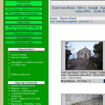
FORUM OFF
Grad Ludbreg
Sveti Ivan Biranj . 633 m . Kozjak . Kaš
PD Ludbreg - službene stranice
točka HPO . 18.06.2
PD Ludbreg- na Facebook-u
Eko vijesti
Autor : Damir Klarić
Sl.br: 1146 Broj pregleda : 140 Com : 0
Mapa weba
Web shop mountain maps of
Croatia, Wanderkarte of Croatia
Restorani i hoteli
Auto kampovi
Apartmani i sobe
Najnoviji članci
Srednji Velebit
Sjeverni Velebit
Dramatično u snježnoj mećavi
na 2500 ndm
Sveti Ivan Biranj . 633 m . Kozjak . Kašte
Češka smrčkovica
Stari . Kontrolna točka HPO . 18.06.200
Autor : Damir Klarić
Broj klikova :
140
Com :
0
Najnovije destinacije
Omiska Dinara Kruzno
Biokovo - vrhovi
Križevci - Kalnik (pl. dom)
Ludbreška planinarska
obilaznica
Krma - Triglav 4/5.10.2008
Slovenija
Egeria put - Hrvatska - Iovia