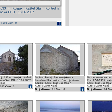
. 633 m . Kozjak . Kaštel Stari . Kontrolna
točka HPO . 18.06.2007
a : 140 Com : 0
nj . 633 m . Kozjak . Kaštel
Sv. Ivan Biranj . Srednjovjekovna
Na dan ustanove brat
lna točka HPO . 18.06.2007
hodočasnička crkvica . Stražnja strana .
Krst. 27-1-1935 ovaj 
larić
Kozjak . Kaštel Stari . 18.06.07
Kaštel Stari . 18.06.
Autor : Damir Klarić
Autor : Damir Klarić
140
Com :
0
Broj klikova :
61
Com :
0
Broj klikova :
64
Com