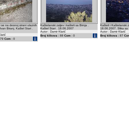
 se na desnoj strani ulaznih
Kaštelanski zaljev i kašteli sa Birnja .
Kašteli i Kaštelanski 
Ivan Biranj. Kaštel Stari .
Kaštel Stari . 18.06.2007
18.06.2007. Slika sa B
Autor : Damir Klarić
Autor : Damir Klarić
larić
Broj klikova :
88
Com :
0
Broj klikova :
87
Com
79
Com :
0