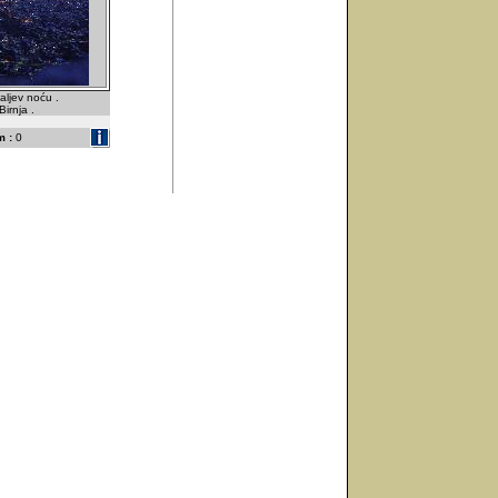
zaljev noću .
irnja .
 :
0