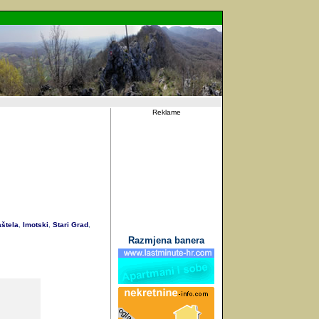
Reklame
štela
Imotski
Stari Grad
,
,
,
Razmjena banera