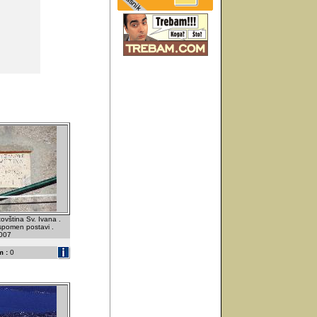
ovština Sv. Ivana .
spomen postavi .
2007
 :
0