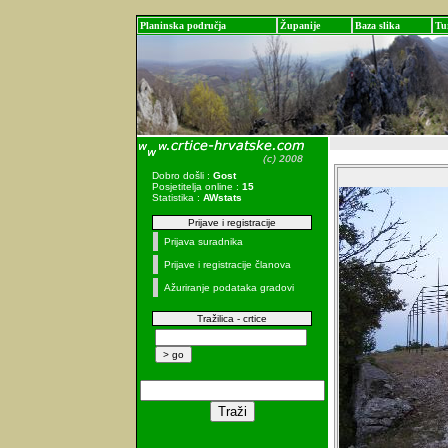
Planinska područja
Županije
Baza slika
Tu
Dobro došli :
Gost
Posjetitelja online :
15
Statistika :
AWstats
Prijave i registracije
Prijava suradnika
Prijave i registracije članova
Ažuriranje podataka gradovi
Tražilica - crtice