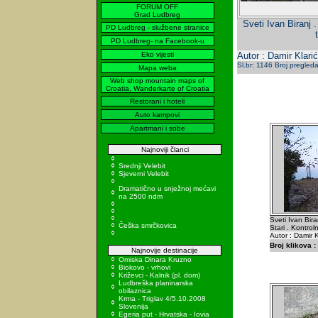
FORUM OFF
Grad Ludbreg
Sveti Ivan Biranj 
PD Ludbreg - službene stranice
PD Ludbreg- na Facebook-u
Eko vijesti
Autor : Damir Klarić
Sl.br: 1146 Broj pregled
Mapa weba
Web shop mountain maps of
Croatia, Wanderkarte of Croatia
Restorani i hoteli
Auto kampovi
Apartmani i sobe
Najnoviji članci
Srednji Velebit
Sjeverni Velebit
Dramatično u snježnoj mećavi
na 2500 ndm
Sveti Ivan Bira
Češka smrčkovica
Stari . Kontro
Autor : Damir K
Broj klikova :
Najnovije destinacije
Omiska Dinara Kruzno
Biokovo - vrhovi
Križevci - Kalnik (pl. dom)
Ludbreška planinarska
obilaznica
Krma - Triglav 4/5.10.2008
Slovenija
Egeria put - Hrvatska - Iovia