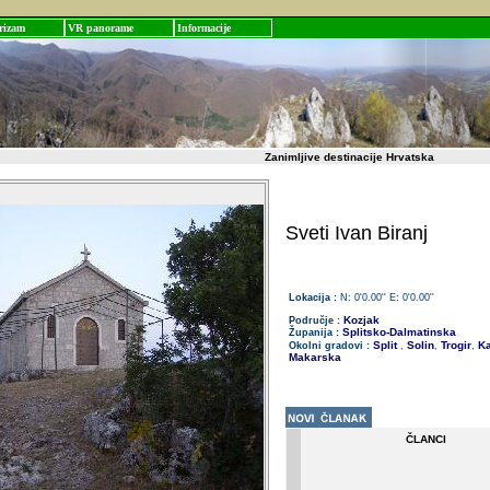
rizam
VR panorame
Informacije
Zanimljive destinacije Hrvatska
Sveti Ivan Biranj
Lokacija :
N: 0'0.00'' E: 0'0.00''
Kozjak
Područje :
Splitsko-Dalmatinska
Županija :
Split
Solin
Trogir
Ka
Okolni gradovi :
,
,
,
Makarska
ČLANCI