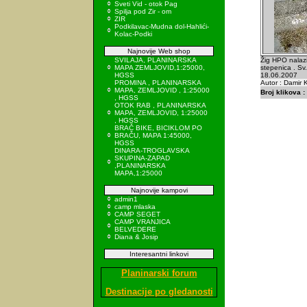
Sveti Vid - otok Pag
Spilja pod Zir - om
ZIR
Podkilavac-Mudna dol-Hahlići-
Kolac-Podki
Najnovije Web shop
SVILAJA, PLANINARSKA
Žig HPO nalazi
MAPA ZEMLJOVID,1:25000,
stepenica . Sv.
HGSS
18.06.2007
PROMINA , PLANINARSKA
Autor : Damir K
MAPA, ZEMLJOVID , 1:25000
Broj klikova :
, HGSS
OTOK RAB , PLANINARSKA
MAPA, ZEMLJOVID, 1:25000
, HGSS
BRAČ BIKE, BICIKLOM PO
BRAČU, MAPA 1:45000,
HGSS
DINARA-TROGLAVSKA
SKUPINA-ZAPAD
,PLANINARSKA
MAPA,1:25000
Najnovije kampovi
admin1
camp mlaska
CAMP SEGET
CAMP VRANJICA
BELVEDERE
Diana & Josip
Interesantni linkovi
Planinarski forum
Destinacije po gledanosti