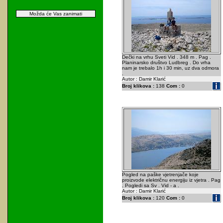
Možda će Vas zanimati
Dečki na vrhu Sveti Vid . 348 m . Pag .
Planinarsko društvo Ludbreg . Do vrha
nam je trebalo 1h i 30 min, uz dva odmora
.
Autor : Damir Klarić
Broj klikova :
138
Com :
0
Pogled na paške vjetrenjače koje
proizvode električnu energiju iz vjetra . Pag
. Pogledi sa Sv . Vid - a .
Autor : Damir Klarić
Broj klikova :
120
Com :
0