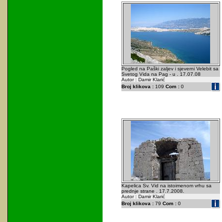
Pogled na Paški zaljev i sjeverni Velebit sa
Svetog Vida na Pag - u . 17.07.08
Autor : Damir Klarić
Broj klikova :
109
Com :
0
Kapelica Sv. Vid na istoimenom vrhu sa
prednje strane . 17.7.2008.
Autor : Damir Klarić
Broj klikova :
79
Com :
0