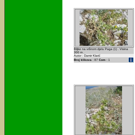
Biljke na vršnom djelu Paga (1) . Visina
300 m .
Autor : Damir Klarić
Broj klikova :
87
Com :
1