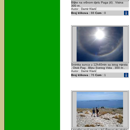
Biljke na vršnom djelu Paga (4) . Visina
300 m .
Autor : Damir Klarić
Broj klikova :
88
Com :
0
Snimka sunca u 12h40min sa istog mjesta
. Otok Pag . Blizu Svetog Vida . 300 m .
Autor : Damir Klarić
Broj klikova :
76
Com :
1
I završni vrući spust u AC Šimuni do skoka