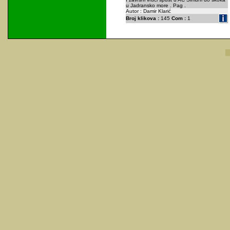
u Jadransko more . Pag .
Autor : Damir Klarić
Broj klikova :
145
Com :
1