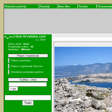
Planinska područja
Županije
Baza slika
Turizam
VR panoram
Dobro došli :
Gost
Posjetitelja online :
40
Statistika :
AWstats
Prijave i registracije
Prijava suradnika
Prijave i registracije članova
Ažuriranje podataka gradovi
Tražilica - crtice