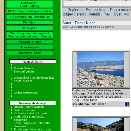
FORUM OFF
Grad Ludbreg
Pogled sa Svetog Vida - Pag u smjer
PD Ludbreg - službene stranice
zaljev i srednji Velebit . Pag . Sveti Vi
PD Ludbreg- na Facebook-u
Eko vijesti
Autor : Damir Klarić
Sl.br: 1800 Broj pregleda : 181 Com : 0
Mapa weba
Web shop mountain maps of
Croatia, Wanderkarte of Croatia
Restorani i hoteli
Auto kampovi
Apartmani i sobe
Najnoviji članci
Srednji Velebit
Sjeverni Velebit
Dramatično u snježnoj mećavi
na 2500 ndm
Pogled sa Svetog Vida - Pag u smjeru
Češka smrčkovica
Karlobaga, Paški zaljev i srednji Velebit .
Pag . Sveti Vid . 348 m . 17.07.2008.
Autor : Damir Klarić
Najnovije destinacije
Broj klikova :
181
Com :
0
Omiska Dinara Kruzno
Biokovo - vrhovi
Križevci - Kalnik (pl. dom)
Ludbreška planinarska
obilaznica
Krma - Triglav 4/5.10.2008
Slovenija
Egeria put - Hrvatska - Iovia