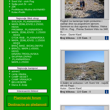
Sveti Vid - otok Pag
Spilja pod Zir - om
ZIR
Podkilavac-Mudna dol-Hahlići-
Kolac-Podki
Najnovije Web shop
Pogled na kamenjar kojim prolazimo i
SVILAJA, PLANINARSKA
zadnje drvo sa pogodnom sjenom.
MAPA ZEMLJOVID,1:25000,
Samnom su dva agenta iz Matrixa .Visina
HGSS
120 m . Pag . Prema Svetom Vidu na 348
PROMINA , PLANINARSKA
m.
MAPA, ZEMLJOVID , 1:25000
Autor : Damir Klarić
, HGSS
OTOK RAB , PLANINARSKA
Broj klikova :
138
Com :
0
MAPA, ZEMLJOVID, 1:25000
, HGSS
BRAČ BIKE, BICIKLOM PO
BRAČU, MAPA 1:45000,
HGSS
DINARA-TROGLAVSKA
SKUPINA-ZAPAD
,PLANINARSKA
MAPA,1:25000
Najnovije kampovi
admin1
camp mlaska
CAMP SEGET
CAMP VRANJICA
BELVEDERE
U daljini se pokazao i vrh Sveti Vid - najviši
Diana & Josip
vrh na Pagu .
Autor : Damir Klarić
Interesantni linkovi
Broj klikova :
116
Com :
0
Planinarski forum
Destinacije po gledanosti