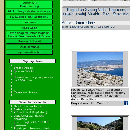
FORUM OFF
Grad Ludbreg
Pogled sa Svetog Vida - Pag u smjer
PD Ludbreg - službene stranice
zaljev i srednji Velebit . Pag . Sveti Vi
PD Ludbreg- na Facebook-u
Eko vijesti
Autor : Damir Klarić
Sl.br: 1800 Broj pregleda : 181 Com : 0
Mapa weba
Web shop mountain maps of
Croatia, Wanderkarte of Croatia
Restorani i hoteli
Auto kampovi
Apartmani i sobe
Najnoviji članci
Srednji Velebit
Sjeverni Velebit
Dramatično u snježnoj mećavi
na 2500 ndm
Pogled sa Svetog Vida - Pag u smjeru
Češka smrčkovica
Karlobaga, Paški zaljev i srednji Velebit .
Pag . Sveti Vid . 348 m . 17.07.2008.
Autor : Damir Klarić
Najnovije destinacije
Broj klikova :
181
Com :
0
Omiska Dinara Kruzno
Biokovo - vrhovi
Križevci - Kalnik (pl. dom)
Ludbreška planinarska
obilaznica
Krma - Triglav 4/5.10.2008
Slovenija
Egeria put - Hrvatska - Iovia