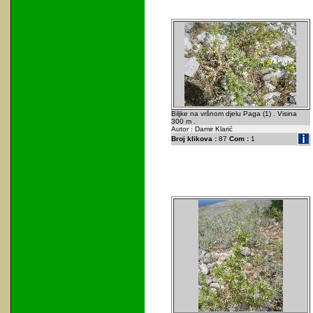
Biljke na vršnom djelu Paga (1) . Visina
300 m .
Autor : Damir Klarić
Broj klikova :
87
Com :
1