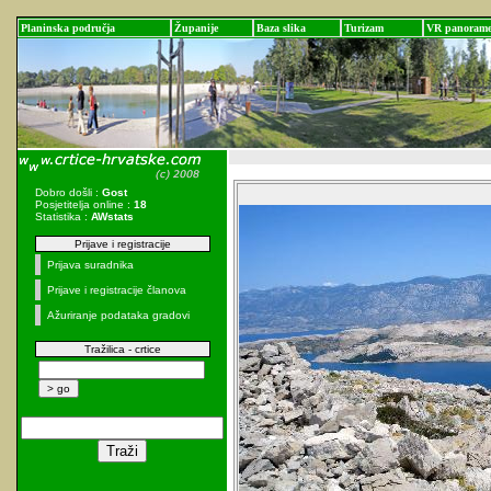
Planinska područja
Županije
Baza slika
Turizam
VR panoram
Dobro došli :
Gost
Posjetitelja online :
18
Statistika :
AWstats
Prijave i registracije
Prijava suradnika
Prijave i registracije članova
Ažuriranje podataka gradovi
Tražilica - crtice