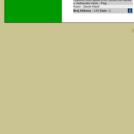
u Jadransko more . Pag .
Autor : Damir Klarić
Broj klikova :
145
Com :
1