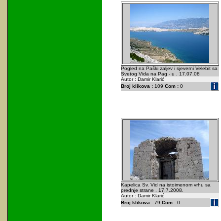
Pogled na Paški zaljev i sjeverni Velebit sa
Svetog Vida na Pag - u . 17.07.08
Autor : Damir Klarić
Broj klikova :
109
Com :
0
Kapelica Sv. Vid na istoimenom vrhu sa
prednje strane . 17.7.2008.
Autor : Damir Klarić
Broj klikova :
79
Com :
0