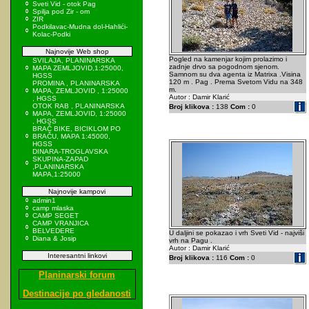
Sveti Vid - otok Pag
Spilja pod Zir - om
ZIR
Podkilavac-Mudna dol-Hahlići-
Kolac-Podki
Najnovije Web shop
Pogled na kamenjar kojim prolazimo i
SVILAJA, PLANINARSKA
zadnje drvo sa pogodnom sjenom.
MAPA ZEMLJOVID,1:25000,
Samnom su dva agenta iz Matrixa .Visina
HGSS
120 m . Pag . Prema Svetom Vidu na 348
PROMINA , PLANINARSKA
m.
MAPA, ZEMLJOVID , 1:25000
Autor : Damir Klarić
, HGSS
OTOK RAB , PLANINARSKA
Broj klikova :
138
Com :
0
MAPA, ZEMLJOVID, 1:25000
, HGSS
BRAČ BIKE, BICIKLOM PO
BRAČU, MAPA 1:45000,
HGSS
DINARA-TROGLAVSKA
SKUPINA-ZAPAD
,PLANINARSKA
MAPA,1:25000
Najnovije kampovi
admin1
camp mlaska
CAMP SEGET
CAMP VRANJICA
BELVEDERE
U daljini se pokazao i vrh Sveti Vid - najviši
Diana & Josip
vrh na Pagu .
Autor : Damir Klarić
Interesantni linkovi
Broj klikova :
116
Com :
0
Planinarski forum
Destinacije po gledanosti