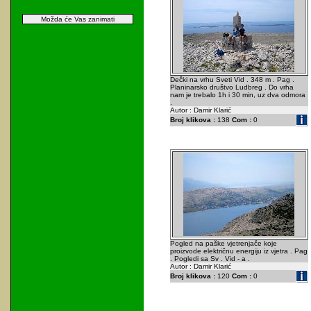
Možda će Vas zanimati
Dečki na vrhu Sveti Vid . 348 m . Pag .
Planinarsko društvo Ludbreg . Do vrha
nam je trebalo 1h i 30 min, uz dva odmora
.
Autor : Damir Klarić
Broj klikova :
138
Com :
0
Pogled na paške vjetrenjače koje
proizvode električnu energiju iz vjetra . Pag
. Pogledi sa Sv . Vid - a .
Autor : Damir Klarić
Broj klikova :
120
Com :
0