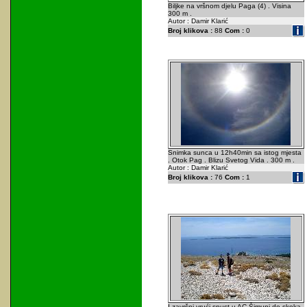
Biljke na vršnom djelu Paga (4) . Visina
300 m .
Autor : Damir Klarić
Broj klikova :
88
Com :
0
Snimka sunca u 12h40min sa istog mjesta
. Otok Pag . Blizu Svetog Vida . 300 m .
Autor : Damir Klarić
Broj klikova :
76
Com :
1
I završni vrući spust u AC Šimuni do skoka