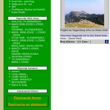
Sveti Vid - otok Pag
Spilja pod Zir - om
ZIR
Podkilavac-Mudna dol-Hahlići-
Kolac-Podki
Najnovije Web shop
SVILAJA, PLANINARSKA
MAPA ZEMLJOVID,1:25000,
HGSS
PROMINA , PLANINARSKA
Pogled sa Vaganskog vrha na Sveto brdo
MAPA, ZEMLJOVID , 1:25000
.
, HGSS
View from Vaganski vrh to the Sveto brdo .
OTOK RAB , PLANINARSKA
Autor : Damir Klarić
MAPA, ZEMLJOVID, 1:25000
Broj klikova :
164
Com :
1
, HGSS
BRAČ BIKE, BICIKLOM PO
BRAČU, MAPA 1:45000,
HGSS
DINARA-TROGLAVSKA
SKUPINA-ZAPAD
,PLANINARSKA
MAPA,1:25000
Najnovije kampovi
admin1
camp mlaska
CAMP SEGET
CAMP VRANJICA
BELVEDERE
Diana & Josip
Interesantni linkovi
Planinarski forum
Destinacije po gledanosti