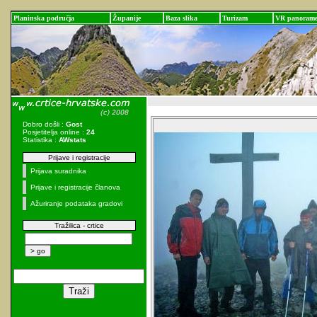
Planinska područja
Županije
Baza slika
Turizam
VR panoram
Dobro došli :
Gost
Posjetitelja online :
24
Statistika :
AWstats
Prijave i registracije
Prijava suradnika
Prijave i registracije članova
Ažuriranje podataka gradovi
Tražilica - crtice