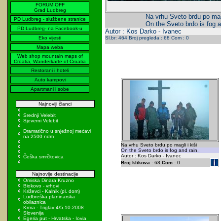
FORUM OFF
Grad Ludbreg
Na vrhu Sveto brdu po magl
PD Ludbreg - službene stranice
On the Sveto brdo is fog a
PD Ludbreg- na Facebook-u
Autor : Kos Darko - Ivanec
Eko vijesti
Sl.br: 464 Broj pregleda : 68 Com : 0
Mapa weba
Web shop mountain maps of
Croatia, Wanderkarte of Croatia
Restorani i hoteli
Auto kampovi
Apartmani i sobe
Najnoviji članci
Srednji Velebit
Sjeverni Velebit
Dramatično u snježnoj mećavi
na 2500 ndm
Na vrhu Sveto brdu po magli i kiši
On the Sveto brdo is fog and rain.
Autor : Kos Darko - Ivanec
Češka smrčkovica
Broj klikova :
68
Com :
0
Najnovije destinacije
Omiska Dinara Kruzno
Biokovo - vrhovi
Križevci - Kalnik (pl. dom)
Ludbreška planinarska
obilaznica
Krma - Triglav 4/5.10.2008
Slovenija
Egeria put - Hrvatska - Iovia