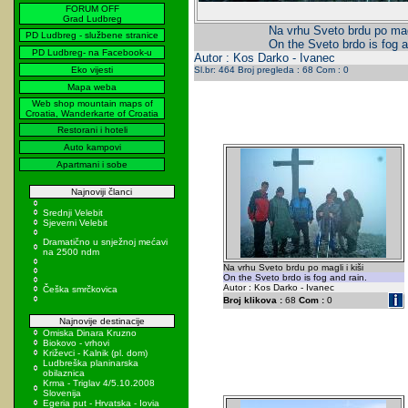
FORUM OFF
Grad Ludbreg
Na vrhu Sveto brdu po magl
PD Ludbreg - službene stranice
On the Sveto brdo is fog a
PD Ludbreg- na Facebook-u
Autor : Kos Darko - Ivanec
Eko vijesti
Sl.br: 464 Broj pregleda : 68 Com : 0
Mapa weba
Web shop mountain maps of
Croatia, Wanderkarte of Croatia
Restorani i hoteli
Auto kampovi
Apartmani i sobe
Najnoviji članci
Srednji Velebit
Sjeverni Velebit
Dramatično u snježnoj mećavi
na 2500 ndm
Na vrhu Sveto brdu po magli i kiši
On the Sveto brdo is fog and rain.
Autor : Kos Darko - Ivanec
Češka smrčkovica
Broj klikova :
68
Com :
0
Najnovije destinacije
Omiska Dinara Kruzno
Biokovo - vrhovi
Križevci - Kalnik (pl. dom)
Ludbreška planinarska
obilaznica
Krma - Triglav 4/5.10.2008
Slovenija
Egeria put - Hrvatska - Iovia