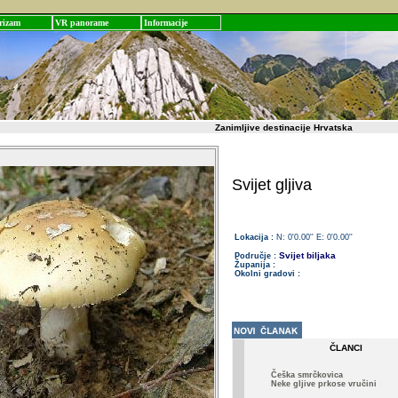
rizam
VR panorame
Informacije
Zanimljive destinacije Hrvatska
Svijet gljiva
Lokacija :
N: 0'0.00'' E: 0'0.00''
Svijet biljaka
Područje :
Županija :
Okolni gradovi :
ČLANCI
Češka smrčkovica
Neke gljive prkose vručini