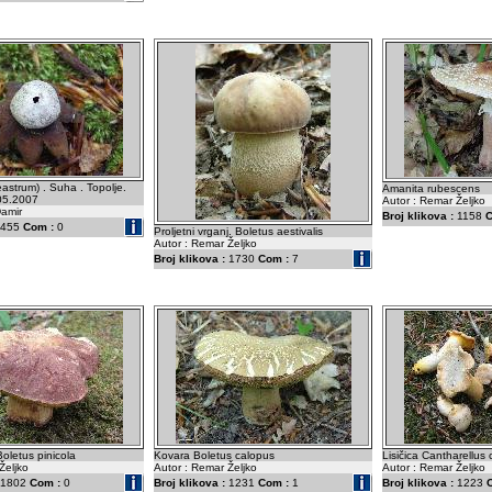
astrum) . Suha . Topolje.
Amanita rubescens
.05.2007
Autor : Remar Željko
Damir
Broj klikova :
1158
C
455
Com :
0
Proljetni vrganj. Boletus aestivalis
Autor : Remar Željko
Broj klikova :
1730
Com :
7
Boletus pinicola
Kovara Boletus calopus
Lisičica Cantharellus 
Željko
Autor : Remar Željko
Autor : Remar Željko
1802
Com :
0
Broj klikova :
1231
Com :
1
Broj klikova :
1223