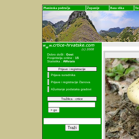
Planinska područja
Županije
Baza slika
Tu
Dobro došli :
Gost
Posjetitelja online :
15
Statistika :
AWstats
Prijave i registracije
Prijava suradnika
Prijave i registracije članova
Ažuriranje podataka gradovi
Tražilica - crtice