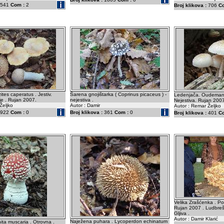
541
Com :
2
Broj klikova :
706
C
tes caperatus . Jestiv.
Šarena gnojištarka ( Coprinus picaceus ) -
Ledenjača. Oudemans
je . Rujan 2007.
nejestiva .
Nejestiva. Rujan 2007
Željko
Autor : Damir
Autor : Remar Željko
922
Com :
0
Broj klikova :
361
Com :
0
Broj klikova :
401
C
Velika Zrašćenka . Po
Rujan 2007 . Ludbrešk
Gljiva .
Autor : Damir Klarić
Naježena puhara . Lycoperdon echinatum
ta muscaria . Otrovna .