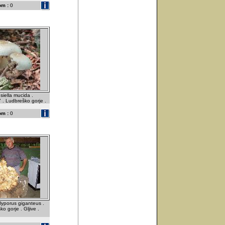
om :
0
iella mucida .
 . Ludbreško gorje .
om :
0
lyporus giganteus .
o gorje . Gljive .