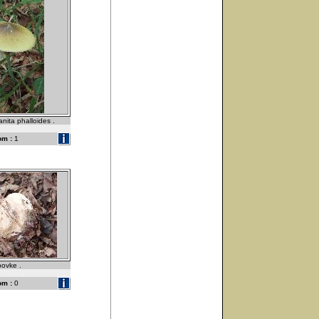
nita phalloides .
om :
1
povke .
om :
0