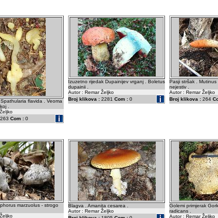
Izuzetno rijedak Dupainijev vrganj . Boletus
Pasji stršak . Mutinus
dupainii .
nejestiv .
Autor : Remar Željko
Autor : Remar Željko
Broj klikova :
2281
Com :
0
Broj klikova :
264
C
. Spathularia flavida . Veoma
koj .
Željko
263
Com :
0
phorus marzuolus - strogo
Blagva . Amanita cesarea .
Golemi primjerak Gork
Autor : Remar Željko
radicans .
Željko
Autor : Remar Željko
Broj klikova :
1805
Com :
0