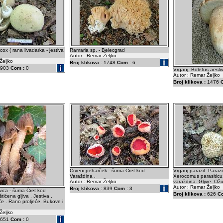
ox ( rana livadarka - jestiva
Ramaria sp. - Belecgrad
Autor : Remar Željko
Željko
Broj klikova :
1748
Com :
6
903
Com :
0
Vrganj, Boletus aestiv
Autor : Remar Željko
Broj klikova :
1476
Crveni peharček - šuma Čret kod
Vrganj parazit. Parazi
Varaždina .
Xerocomus parasiticu
Autor : Remar Željko
varaždina. Gljive. Ož
Autor : Remar Željko
Broj klikova :
839
Com :
3
ica - šuma Čret kod
Broj klikova :
626
C
tićena gljiva . Jestiva .
e . Rano proljeće. Bukove i
Željko
651
Com :
0