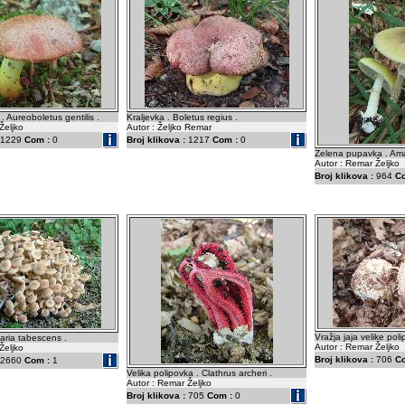
 . Aureoboletus gentilis .
Kraljevka . Boletus regius .
Željko
Autor : Željko Remar
1229
Com :
0
Broj klikova :
1217
Com :
0
Zelena pupavka . Ama
Autor : Remar Željko
Broj klikova :
964
C
Vražja jaja velike poli
laria tabescens .
Autor : Remar Željko
Željko
Broj klikova :
706
C
2660
Com :
1
Velika polipovka . Clathrus archeri .
Autor : Remar Željko
Broj klikova :
705
Com :
0