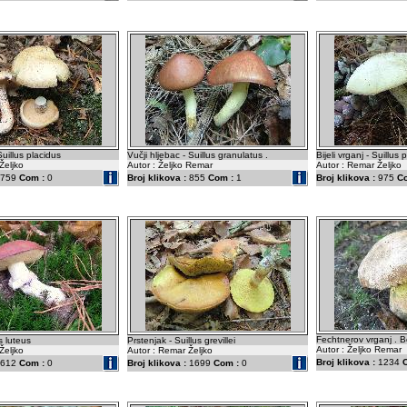
Suillus placidus
Vučji hljebac - Suillus granulatus .
Bijeli vrganj - Suillus 
Željko
Autor : Željko Remar
Autor : Remar Željko
759
Com :
0
Broj klikova :
855
Com :
1
Broj klikova :
975
C
Fechtnerov vrganj . Bo
s luteus
Prstenjak - Suillus grevillei
Autor : Željko Remar
Željko
Autor : Remar Željko
Broj klikova :
1234
612
Com :
0
Broj klikova :
1699
Com :
0