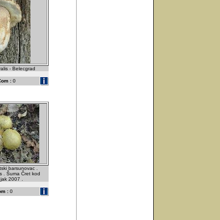
alis - Belecgrad
Com :
0
tski barsunovac .
s . Šuma Čret kod
ujak 2007 .
om :
0