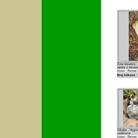
Žuta lopatica 
rijetka u Hrvats
Autor : Remar 
Broj klikova :
Ožujka . Hygro
zaštićena .
Autor : Remar 