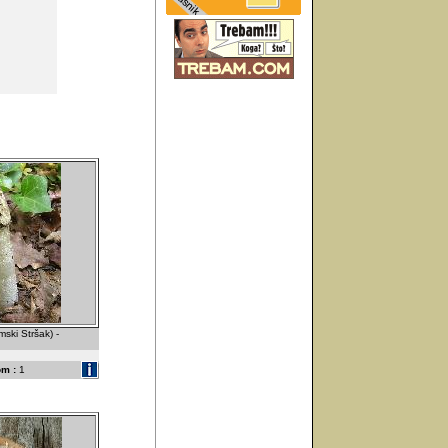
ski Stršak) -
m :
1