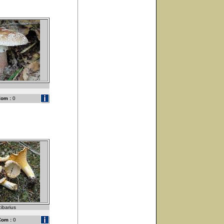
om :
0
cibarius
Com :
0