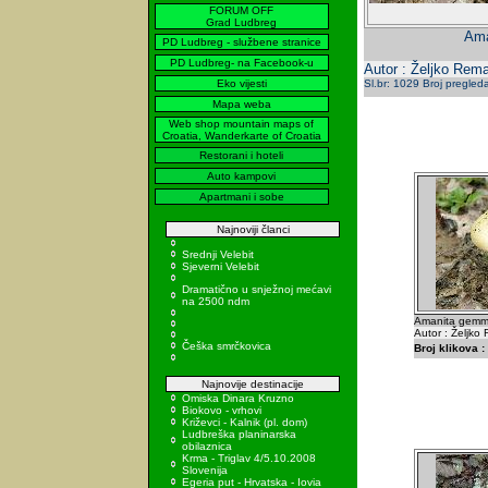
FORUM OFF
Grad Ludbreg
Ama
PD Ludbreg - službene stranice
PD Ludbreg- na Facebook-u
Autor : Željko Rema
Eko vijesti
Sl.br: 1029 Broj pregled
Mapa weba
Web shop mountain maps of
Croatia, Wanderkarte of Croatia
Restorani i hoteli
Auto kampovi
Apartmani i sobe
Najnoviji članci
Srednji Velebit
Sjeverni Velebit
Dramatično u snježnoj mećavi
na 2500 ndm
Amanita gemma
Autor : Željko
Češka smrčkovica
Broj klikova :
Najnovije destinacije
Omiska Dinara Kruzno
Biokovo - vrhovi
Križevci - Kalnik (pl. dom)
Ludbreška planinarska
obilaznica
Krma - Triglav 4/5.10.2008
Slovenija
Egeria put - Hrvatska - Iovia