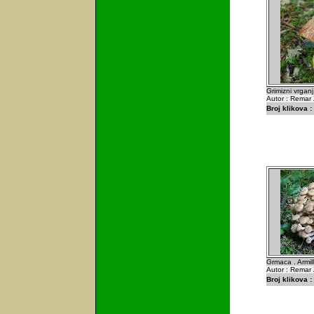
Grimizni vrganj
Autor : Remar 
Broj klikova :
Grmaca . Armil
Autor : Remar 
Broj klikova :