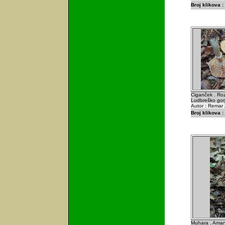
Broj klikova :
Ciganček . Rozi
Ludbreško gor
Autor : Remar 
Broj klikova :
Muhara . Amani