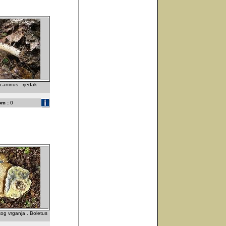
 caninus - rjedak -
om :
0
og vrganja . Boletus