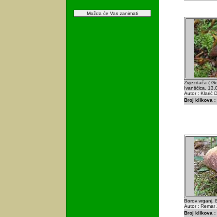
Možda će Vas zanimati
Zvjezdača ( Ge
Ivanšćica. 13
Autor : Klarić 
Broj klikova :
Borov vrganj, 
Autor : Remar 
Broj klikova :