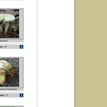
placidus
om :
0
letus fechtneri .
Com :
0