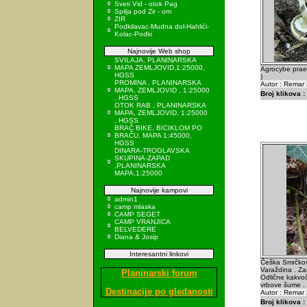
Sveti Vid - otok Pag
Spilja pod Zir - om
ZIR
Podkilavac-Mudna dol-Hahlići-
Kolac-Podki
Najnovije Web shop
SVILAJA, PLANINARSKA
MAPA ZEMLJOVID,1:25000,
Agrocybe praec
HGSS
)
PROMINA , PLANINARSKA
Autor : Remar 
MAPA, ZEMLJOVID , 1:25000
Broj klikova :
, HGSS
OTOK RAB , PLANINARSKA
MAPA, ZEMLJOVID, 1:25000
, HGSS
BRAČ BIKE, BICIKLOM PO
BRAČU, MAPA 1:45000,
HGSS
DINARA-TROGLAVSKA
SKUPINA-ZAPAD
,PLANINARSKA
MAPA,1:25000
Najnovije kampovi
admin1
camp mlaska
CAMP SEGET
CAMP VRANJICA
BELVEDERE
Diana & Josip
Interesantni linkovi
Češka Smrčkov
Varaždina . Zaš
Planinarski forum
Odlične kakvoč
vrbove šume .
Destinacije po gledanosti
Autor : Remar 
Broj klikova :