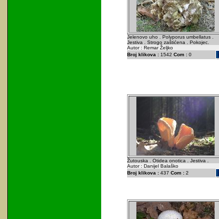
Jelenovo uho . Polyporus umbellatus .
Jestiva . Strogo zaštićena . Pokojec.
Autor : Remar Željko
Broj klikova :
1542
Com :
0
Žutouska . Otidea onotica . Jestiva .
Autor : Danijel Balaško
Broj klikova :
437
Com :
2