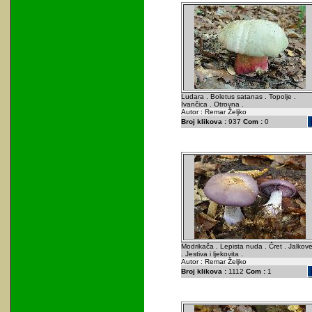
Ludara . Boletus satanas . Topolje .
Ivančica . Otrovna .
Autor : Remar Željko
Broj klikova :
937
Com :
0
Modrikača . Lepista nuda . Čret . Jalkov
. Jestiva i ljekovita .
Autor : Remar Željko
Broj klikova :
1112
Com :
1