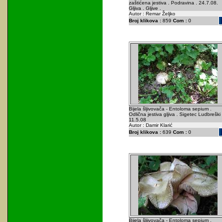
zaštićena jestiva . Podravina . 24.7.08.
Gljiva . Gljive .
Autor : Remar Željko
Broj klikova :
859
Com :
0
Bijela šljivovača - Entoloma sepium .
Odlična jestiva gljiva . Sigetec Ludbreški 
11.5.08
Autor : Damir Klarić
Broj klikova :
639
Com :
0
Bijela šljivovača - Entoloma sepium .