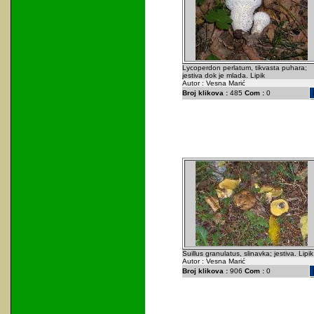
Lycoperdon perlatum, tikvasta puhara;
jestiva dok je mlada. Lipik
Autor : Vesna Marić
Broj klikova :
485
Com :
0
Suillus granulatus, slinavka; jestiva. Lipik
Autor : Vesna Marić
Broj klikova :
906
Com :
0