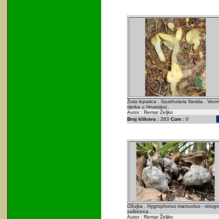
Žuta lopatica . Spathularia flavida . Veo
rijetka u Hrvatskoj .
Autor : Remar Željko
Broj klikova :
263
Com :
0
Ožujka . Hygrophorus marzuolus - strogo
zaštićena .
Autor : Remar Željko