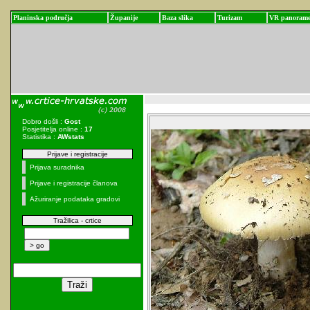
Planinska područja
Županije
Baza slika
Turizam
VR panoram
Dobro došli :
Gost
Posjetitelja online :
17
Statistika :
AWstats
Prijave i registracije
Prijava suradnika
Prijave i registracije članova
Ažuriranje podataka gradovi
Tražilica - crtice