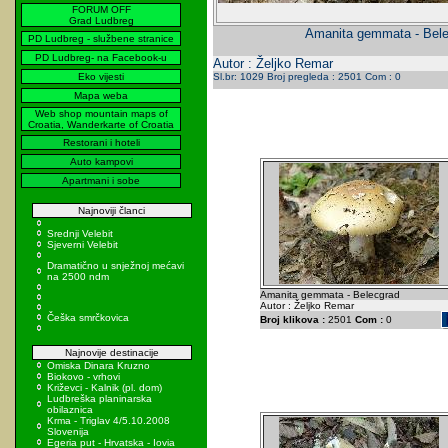
FORUM OFF
Grad Ludbreg
Amanita gemmata - Bel
PD Ludbreg - službene stranice
PD Ludbreg- na Facebook-u
Autor : Željko Remar
Eko vijesti
Sl.br: 1029 Broj pregleda : 2501 Com : 0
Mapa weba
Web shop mountain maps of
Croatia, Wanderkarte of Croatia
Restorani i hoteli
Auto kampovi
Apartmani i sobe
Najnoviji članci
Srednji Velebit
Sjeverni Velebit
Dramatično u snježnoj mećavi
na 2500 ndm
Amanita gemmata - Belecgrad
Autor : Željko Remar
Češka smrčkovica
Broj klikova :
2501
Com :
0
Najnovije destinacije
Omiska Dinara Kruzno
Biokovo - vrhovi
Križevci - Kalnik (pl. dom)
Ludbreška planinarska
obilaznica
Krma - Triglav 4/5.10.2008
Slovenija
Egeria put - Hrvatska - Iovia