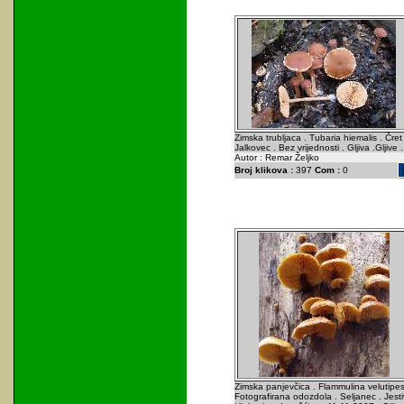
Zimska trubljaca . Tubaria hiemalis . Čret 
Jalkovec . Bez vrijednosti . Gljiva .Gljive .
Autor : Remar Željko
Broj klikova :
397
Com :
0
Zimska panjevčica . Flammulina velutipes
Fotografirana odozdola . Seljanec . Jest