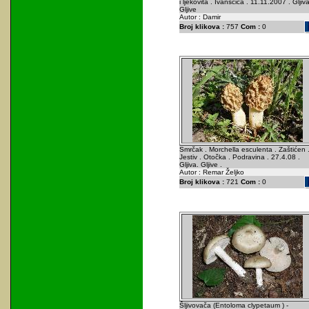
i ljekovita . Ivanšćica . 11.11.2007 . Gljiva
Gljive
Autor : Damir
Broj klikova :
757
Com :
0
Smrčak . Morchella esculenta . Zaštićen 
Jestiv . Otočka . Podravina . 27.4.08 .
Gljiva. Gljive .
Autor : Remar Željko
Broj klikova :
721
Com :
0
Šljivovača (Entoloma clypetaum ) -