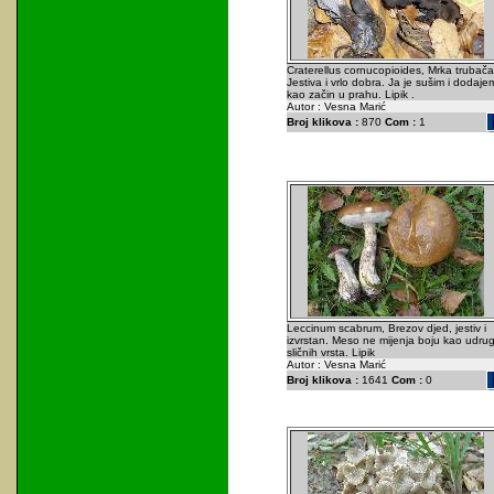
Craterellus cornucopioides, Mrka trubača
Jestiva i vrlo dobra. Ja je sušim i dodaje
kao začin u prahu. Lipik .
Autor : Vesna Marić
Broj klikova :
870
Com :
1
Leccinum scabrum, Brezov djed, jestiv i
izvrstan. Meso ne mijenja boju kao udrug
sličnih vrsta. Lipik
Autor : Vesna Marić
Broj klikova :
1641
Com :
0