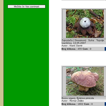
Možda će Vas zanimati
Zvjezdača ( Geastrum) . Suha . Topolje.
Ivanšćica. 13.05.2007
Autor : Klarić Damir
Broj klikova :
455
Com :
0
Borov vrganj, Boletus pinicola
Autor : Remar Željko
Broj klikova :
1802
Com :
0