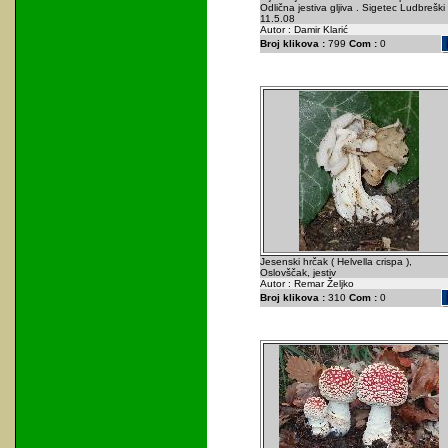
Odlična jestiva gljiva . Sigetec Ludbreški 
11.5.08
Autor : Damir Klarić
Broj klikova :
799
Com :
0
Jesenski hrčak ( Helvella crispa ),
Oslovščak, jestiv
Autor : Remar Željko
Broj klikova :
310
Com :
0