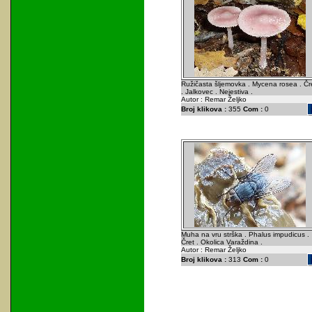
Ružičasta šljemovka . Mycena rosea . Čr
. Jalkovec . Nejestiva .
Autor : Remar Željko
Broj klikova :
355
Com :
0
Muha na vru strška . Phalus impudicus .
Čret . Okolica Varaždina .
Autor : Remar Željko
Broj klikova :
313
Com :
0