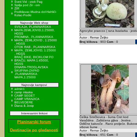
Sveti Vid - otok Pag
Spilja pod Zir - om
ZIR
Podkilavac-Mudna dol-Hahlići-
Kolac-Podki
Najnovije Web shop
SVILAJA, PLANINARSKA
MAPA ZEMLJOVID,1:25000,
Agrocybe praecox ( rana livadarka - jesti
HGSS
)
PROMINA , PLANINARSKA
Autor : Remar Željko
MAPA, ZEMLJOVID , 1:25000
Broj klikova :
903
Com :
0
, HGSS
OTOK RAB , PLANINARSKA
MAPA, ZEMLJOVID, 1:25000
, HGSS
BRAČ BIKE, BICIKLOM PO
BRAČU, MAPA 1:45000,
HGSS
DINARA-TROGLAVSKA
SKUPINA-ZAPAD
,PLANINARSKA
MAPA,1:25000
Najnovije kampovi
admin1
camp mlaska
CAMP SEGET
CAMP VRANJICA
BELVEDERE
Diana & Josip
Interesantni linkovi
Češka Smrčkovica - šuma Čret kod
Varaždina . Zaštićena gljiva . Jestiva .
Planinarski forum
Odlične kakvoče . Rano proljeće. Bukove
vrbove šume .
Destinacije po gledanosti
Autor : Remar Željko
Broj klikova :
651
Com :
0