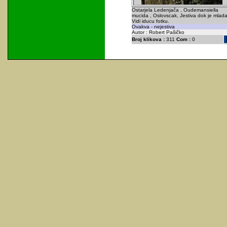
Ostarjela Ledenjača , Oudemansiella
mucida , Oslovscak, Jestiva dok je mlada
Vidi iducu fotku.
Ovakva - nejestiva
Autor : Robert Pašičko
Broj klikova :
311
Com :
0