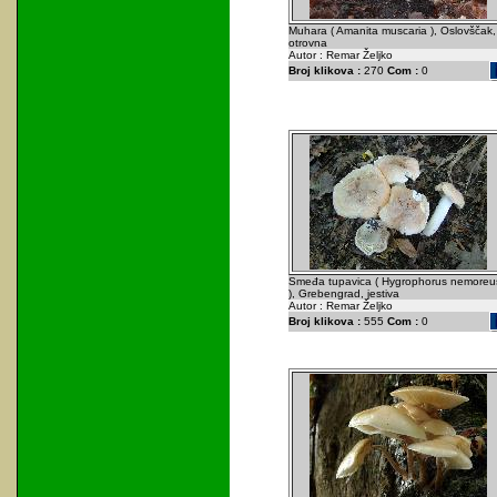
Muhara ( Amanita muscaria ), Oslovščak,
otrovna
Autor : Remar Željko
Broj klikova :
270
Com :
0
Smeđa tupavica ( Hygrophorus nemoreu
), Grebengrad, jestiva
Autor : Remar Željko
Broj klikova :
555
Com :
0