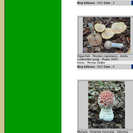
Broj klikova :
541
Com :
2
Ciganček . Rozites caperatus . Jestiv.
Ludbreško gorje . Rujan 2007.
Autor : Remar Željko
Broj klikova :
922
Com :
0
Muhara . Amanita muscaria . Otrovna .