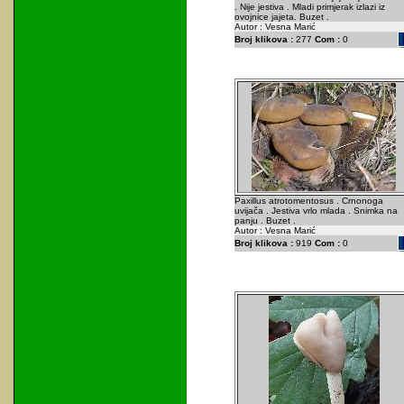
. Nije jestiva . Mladi primjerak izlazi iz
ovojnice jajeta. Buzet .
Autor : Vesna Marić
Broj klikova :
277
Com :
0
Paxillus atrotomentosus . Crnonoga
uvijača . Jestiva vrlo mlada . Snimka na
panju . Buzet .
Autor : Vesna Marić
Broj klikova :
919
Com :
0