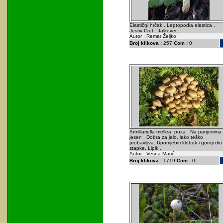
Elastični hrčak . Leptopodia elastica .
Jestiv Čret . Jalkovec .
Autor : Remar Željko
Broj klikova :
257
Com :
0
Armillariella mellea, puza . Na panjevima
jesen . Dobra za jelo, iako teško
probavljiva. Upotrijebiti klobuk i gornji dio
stapke. Lipik .
Autor : Vesna Marić
Broj klikova :
1719
Com :
0