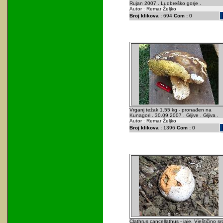
Rujan 2007 . Ludbreško gorje .
Autor : Remar Željko
Broj klikova :
694
Com :
0
Vrganj težak 1.55 kg - pronađen na
Kunagori . 30.09.2007 . Gljive . Gljiva .
Autor : Remar Željko
Broj klikova :
1396
Com :
0
Clathrus cancellathus - jaje. Vještičino sr