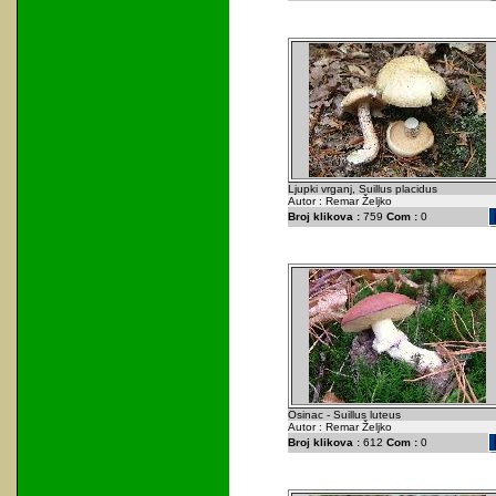
Ljupki vrganj, Suillus placidus
Autor : Remar Željko
Broj klikova :
759
Com :
0
Osinac - Suillus luteus
Autor : Remar Željko
Broj klikova :
612
Com :
0