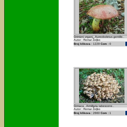
Grimizni vrganj . Aureoboletus gentilis .
Autor : Remar Željko
Broj klikova :
1229
Com :
0
Grmaca . Armillaria tabescens .
Autor : Remar Željko
Broj klikova :
2660
Com :
1