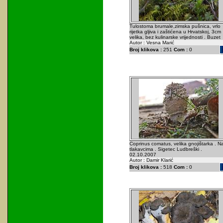
Tulostoma brumale,zimska pušnica, vrlo
rijetka gljiva i zaštićena u Hrvatskoj, 3cm
velika, bez kulinarske vrijednosti . Buzet
Autor : Vesna Marić
Broj klikova :
251
Com :
0
Coprinus comatus, velika gnojištarka . N
tlakavcima . Sigetec Ludbreški .
02.10.2007
Autor : Damir Klarić
Broj klikova :
518
Com :
0