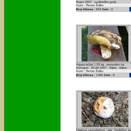
Rujan 2007 . Ludbreško gorje .
Autor : Remar Željko
Broj klikova :
694
Com :
0
Vrganj težak 1.55 kg - pronađen na
Kunagori . 30.09.2007 . Gljive . Gljiva .
Autor : Remar Željko
Broj klikova :
1396
Com :
0
Clathrus cancellathus - jaje. Vještičino sr