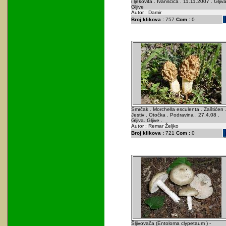
i ljekovita . Ivanšćica . 11.11.2007 . Gljiva
Gljive
Autor : Damir
Broj klikova :
757
Com :
0
Smrčak . Morchella esculenta . Zaštićen 
Jestiv . Otočka . Podravina . 27.4.08 .
Gljiva. Gljive .
Autor : Remar Željko
Broj klikova :
721
Com :
0
Šljivovača (Entoloma clypetaum ) -