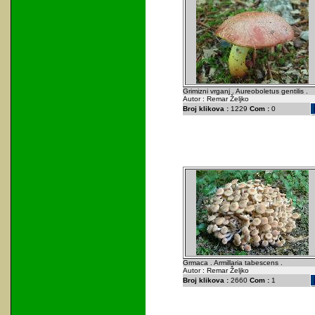
Grimizni vrganj . Aureoboletus gentilis .
Autor : Remar Željko
Broj klikova :
1229
Com :
0
Grmaca . Armillaria tabescens .
Autor : Remar Željko
Broj klikova :
2660
Com :
1