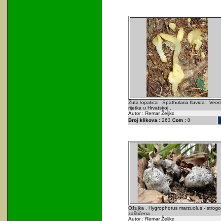
Žuta lopatica . Spathularia flavida . Veo
rijetka u Hrvatskoj .
Autor : Remar Željko
Broj klikova :
263
Com :
0
Ožujka . Hygrophorus marzuolus - strogo
zaštićena .
Autor : Remar Željko