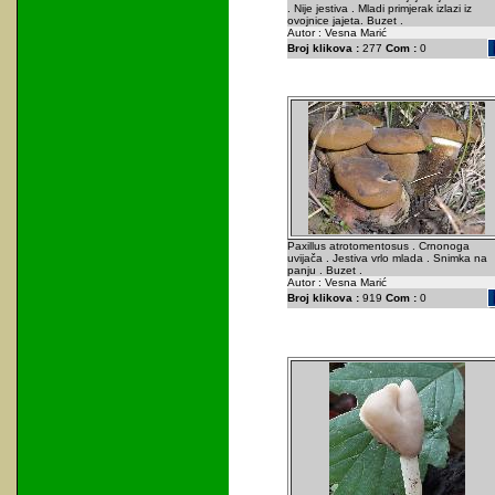
. Nije jestiva . Mladi primjerak izlazi iz
ovojnice jajeta. Buzet .
Autor : Vesna Marić
Broj klikova :
277
Com :
0
Paxillus atrotomentosus . Crnonoga
uvijača . Jestiva vrlo mlada . Snimka na
panju . Buzet .
Autor : Vesna Marić
Broj klikova :
919
Com :
0