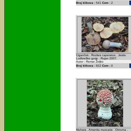
Broj klikova :
541
Com :
2
Ciganček . Rozites caperatus . Jestiv.
Ludbreško gorje . Rujan 2007.
Autor : Remar Željko
Broj klikova :
922
Com :
0
Muhara . Amanita muscaria . Otrovna .