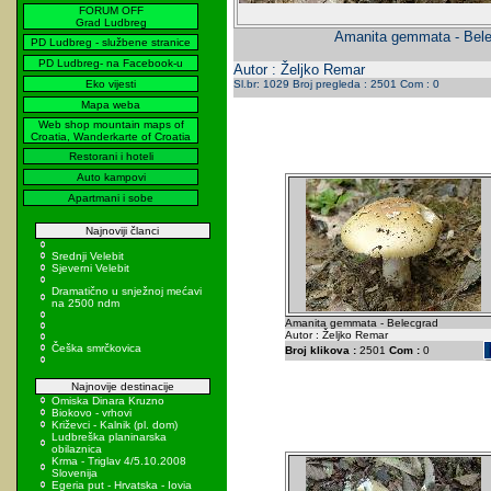
FORUM OFF
Grad Ludbreg
Amanita gemmata - Bel
PD Ludbreg - službene stranice
PD Ludbreg- na Facebook-u
Autor : Željko Remar
Eko vijesti
Sl.br: 1029 Broj pregleda : 2501 Com : 0
Mapa weba
Web shop mountain maps of
Croatia, Wanderkarte of Croatia
Restorani i hoteli
Auto kampovi
Apartmani i sobe
Najnoviji članci
Srednji Velebit
Sjeverni Velebit
Dramatično u snježnoj mećavi
na 2500 ndm
Amanita gemmata - Belecgrad
Autor : Željko Remar
Češka smrčkovica
Broj klikova :
2501
Com :
0
Najnovije destinacije
Omiska Dinara Kruzno
Biokovo - vrhovi
Križevci - Kalnik (pl. dom)
Ludbreška planinarska
obilaznica
Krma - Triglav 4/5.10.2008
Slovenija
Egeria put - Hrvatska - Iovia