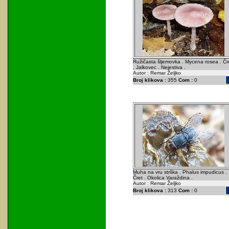
Ružičasta šljemovka . Mycena rosea . Čr
. Jalkovec . Nejestiva .
Autor : Remar Željko
Broj klikova :
355
Com :
0
Muha na vru strška . Phalus impudicus .
Čret . Okolica Varaždina .
Autor : Remar Željko
Broj klikova :
313
Com :
0