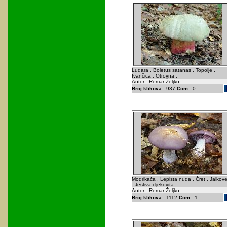
Ludara . Boletus satanas . Topolje .
Ivančica . Otrovna .
Autor : Remar Željko
Broj klikova :
937
Com :
0
Modrikača . Lepista nuda . Čret . Jalkov
. Jestiva i ljekovita .
Autor : Remar Željko
Broj klikova :
1112
Com :
1