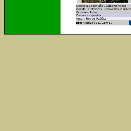
Ostarjela Ledenjača , Oudemansiella
mucida , Oslovscak, Jestiva dok je mlada
Vidi iducu fotku.
Ovakva - nejestiva
Autor : Robert Pašičko
Broj klikova :
311
Com :
0