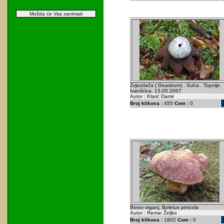
Možda će Vas zanimati
Zvjezdača ( Geastrum) . Suha . Topolje.
Ivanšćica. 13.05.2007
Autor : Klarić Damir
Broj klikova :
455
Com :
0
Borov vrganj, Boletus pinicola
Autor : Remar Željko
Broj klikova :
1802
Com :
0