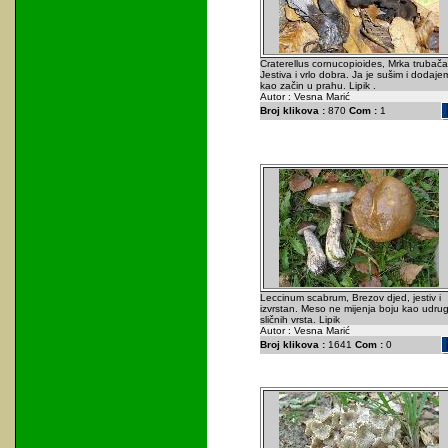
Craterellus cornucopioides, Mrka trubača
Jestiva i vrlo dobra. Ja je sušim i dodaje
kao začin u prahu. Lipik .
Autor : Vesna Marić
Broj klikova :
870
Com :
1
Leccinum scabrum, Brezov djed, jestiv i
izvrstan. Meso ne mijenja boju kao udrug
sličnih vrsta. Lipik
Autor : Vesna Marić
Broj klikova :
1641
Com :
0