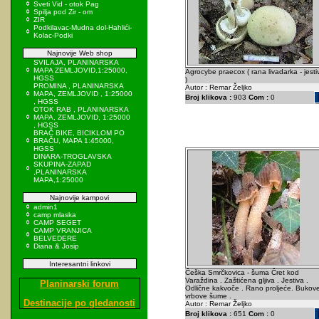
Sveti Vid - otok Pag
Spilja pod Zir - om
ZIR
Podkilavac-Mudna dol-Hahlići-
Kolac-Podki
Najnovije Web shop
SVILAJA, PLANINARSKA
MAPA ZEMLJOVID,1:25000,
Agrocybe praecox ( rana livadarka - jesti
HGSS
)
PROMINA , PLANINARSKA
Autor : Remar Željko
MAPA, ZEMLJOVID , 1:25000
Broj klikova :
903
Com :
0
, HGSS
OTOK RAB , PLANINARSKA
MAPA, ZEMLJOVID, 1:25000
, HGSS
BRAČ BIKE, BICIKLOM PO
BRAČU, MAPA 1:45000,
HGSS
DINARA-TROGLAVSKA
SKUPINA-ZAPAD
,PLANINARSKA
MAPA,1:25000
Najnovije kampovi
admin1
camp mlaska
CAMP SEGET
CAMP VRANJICA
BELVEDERE
Diana & Josip
Interesantni linkovi
Češka Smrčkovica - šuma Čret kod
Varaždina . Zaštićena gljiva . Jestiva .
Planinarski forum
Odlične kakvoče . Rano proljeće. Bukove
vrbove šume .
Destinacije po gledanosti
Autor : Remar Željko
Broj klikova :
651
Com :
0