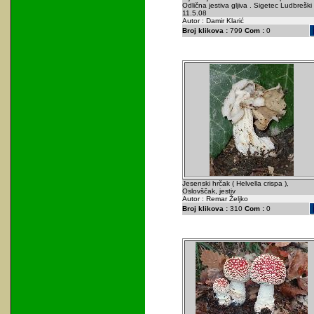
Odlična jestiva gljiva . Sigetec Ludbreški 
11.5.08
Autor : Damir Klarić
Broj klikova :
799
Com :
0
Jesenski hrčak ( Helvella crispa ),
Oslovščak, jestiv
Autor : Remar Željko
Broj klikova :
310
Com :
0