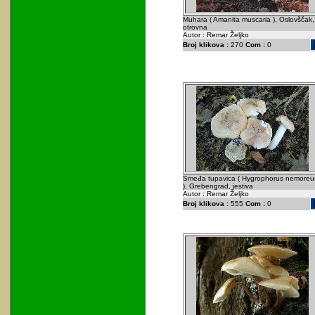
Muhara ( Amanita muscaria ), Oslovščak,
otrovna
Autor : Remar Željko
Broj klikova :
270
Com :
0
Smeđa tupavica ( Hygrophorus nemoreu
), Grebengrad, jestiva
Autor : Remar Željko
Broj klikova :
555
Com :
0