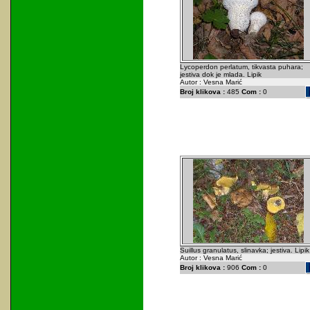
Lycoperdon perlatum, tikvasta puhara;
jestiva dok je mlada. Lipik
Autor : Vesna Marić
Broj klikova :
485
Com :
0
Suillus granulatus, slinavka; jestiva. Lipik
Autor : Vesna Marić
Broj klikova :
906
Com :
0