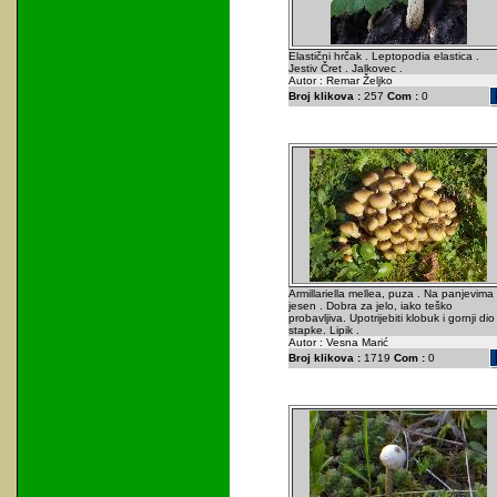
Elastični hrčak . Leptopodia elastica .
Jestiv Čret . Jalkovec .
Autor : Remar Željko
Broj klikova :
257
Com :
0
Armillariella mellea, puza . Na panjevima
jesen . Dobra za jelo, iako teško
probavljiva. Upotrijebiti klobuk i gornji dio
stapke. Lipik .
Autor : Vesna Marić
Broj klikova :
1719
Com :
0