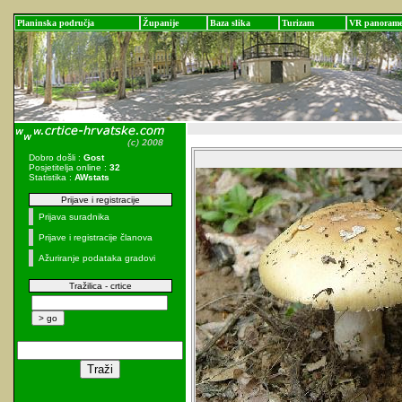
Planinska područja
Županije
Baza slika
Turizam
VR panoram
Dobro došli :
Gost
Posjetitelja online :
32
Statistika :
AWstats
Prijave i registracije
Prijava suradnika
Prijave i registracije članova
Ažuriranje podataka gradovi
Tražilica - crtice