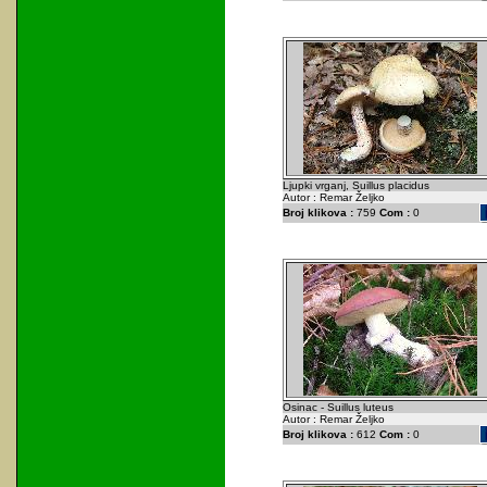
Ljupki vrganj, Suillus placidus
Autor : Remar Željko
Broj klikova :
759
Com :
0
Osinac - Suillus luteus
Autor : Remar Željko
Broj klikova :
612
Com :
0