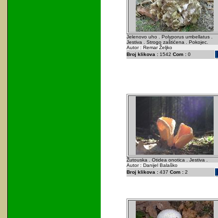
Jelenovo uho . Polyporus umbellatus .
Jestiva . Strogo zaštićena . Pokojec.
Autor : Remar Željko
Broj klikova :
1542
Com :
0
Žutouska . Otidea onotica . Jestiva .
Autor : Danijel Balaško
Broj klikova :
437
Com :
2