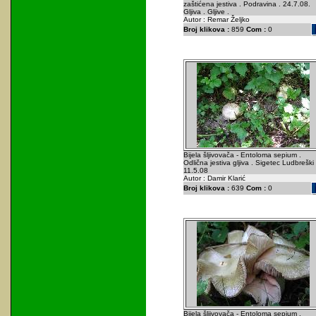
zaštićena jestiva . Podravina . 24.7.08.
Gljiva . Gljive .
Autor : Remar Željko
Broj klikova :
859
Com :
0
Bijela šljivovača - Entoloma sepium .
Odlična jestiva gljiva . Sigetec Ludbreški 
11.5.08
Autor : Damir Klarić
Broj klikova :
639
Com :
0
Bijela šljivovača - Entoloma sepium .