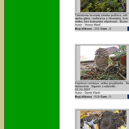
Tulostoma brumale,zimska pušnica, vrlo
rijetka gljiva i zaštićena u Hrvatskoj, 3cm
velika, bez kulinarske vrijednosti . Buzet
Autor : Vesna Marić
Broj klikova :
251
Com :
0
Coprinus comatus, velika gnojištarka . N
tlakavcima . Sigetec Ludbreški .
02.10.2007
Autor : Damir Klarić
Broj klikova :
518
Com :
0