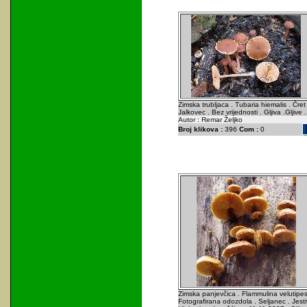
Zimska trubljaca . Tubaria hiemalis . Čret 
Jalkovec . Bez vrijednosti . Gljiva .Gljive .
Autor : Remar Željko
Broj klikova :
396
Com :
0
Zimska panjevčica . Flammulina velutipes
Fotografirana odozdola . Seljanec . Jest