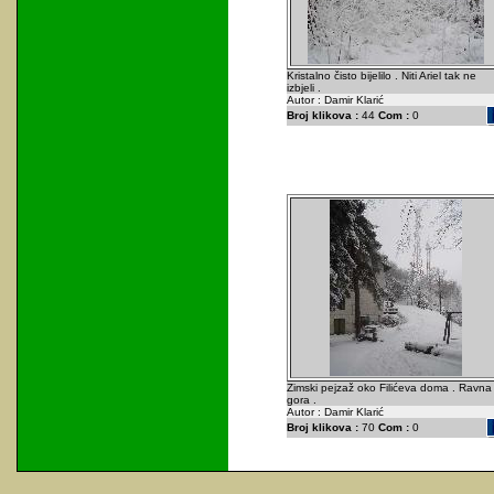
Kristalno čisto bijelilo . Niti Ariel tak ne
izbjeli .
Autor : Damir Klarić
Broj klikova :
44
Com :
0
Zimski pejzaž oko Filićeva doma . Ravna
gora .
Autor : Damir Klarić
Broj klikova :
70
Com :
0