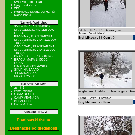
Sveti Vid - otok Pag
Spilja pod Zir - om
ZIR
Podkilavac-Mudna dol-Hahlići-
Kolac-Podki
Najnovije Web shop
SVILAJA, PLANINARSKA
MAPA ZEMLJOVID,1:25000,
Nikola . 16.12.07 . Ravna gora .
HGSS
Autor : Damir Klarić
PROMINA , PLANINARSKA
Broj klikova :
38
Com :
0
MAPA, ZEMLJOVID , 1:25000
, HGSS
OTOK RAB , PLANINARSKA
MAPA, ZEMLJOVID, 1:25000
, HGSS
BRAČ BIKE, BICIKLOM PO
BRAČU, MAPA 1:45000,
HGSS
DINARA-TROGLAVSKA
SKUPINA-ZAPAD
,PLANINARSKA
MAPA,1:25000
Najnovije kampovi
admin1
camp mlaska
Pogled na Hrvatsku :) . Ravna gora . Pe
CAMP SEGET
.
CAMP VRANJICA
Autor : Crtice - Hrvatske
BELVEDERE
Broj klikova :
72
Com :
0
Diana & Josip
Interesantni linkovi
Planinarski forum
Destinacije po gledanosti