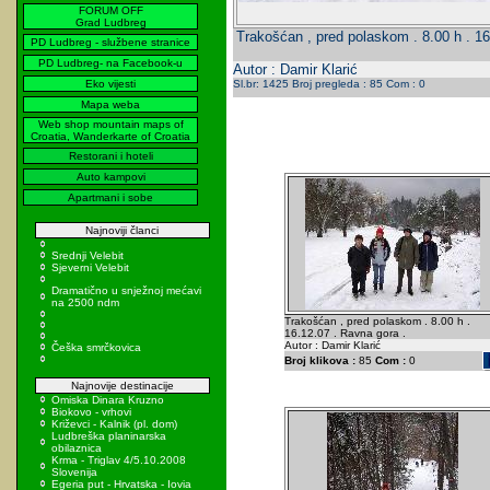
FORUM OFF
Grad Ludbreg
Trakošćan , pred polaskom . 8.00 h . 16
PD Ludbreg - službene stranice
PD Ludbreg- na Facebook-u
Autor : Damir Klarić
Eko vijesti
Sl.br: 1425 Broj pregleda : 85 Com : 0
Mapa weba
Web shop mountain maps of
Croatia, Wanderkarte of Croatia
Restorani i hoteli
Auto kampovi
Apartmani i sobe
Najnoviji članci
Srednji Velebit
Sjeverni Velebit
Dramatično u snježnoj mećavi
na 2500 ndm
Trakošćan , pred polaskom . 8.00 h .
16.12.07 . Ravna gora .
Autor : Damir Klarić
Češka smrčkovica
Broj klikova :
85
Com :
0
Najnovije destinacije
Omiska Dinara Kruzno
Biokovo - vrhovi
Križevci - Kalnik (pl. dom)
Ludbreška planinarska
obilaznica
Krma - Triglav 4/5.10.2008
Slovenija
Egeria put - Hrvatska - Iovia