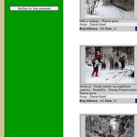
Možda će Vas zanimati
Hiža v snijegu . Ravna gora .
Autor : Damir Klarić
Broj klikova :
83
Com :
0
Vruće je . Kratki odmor na snježnom
usponu . Raskršće . Prema Pustom duhu
Ravna gora .
Autor : Damir Klarić
Broj klikova :
42
Com :
0