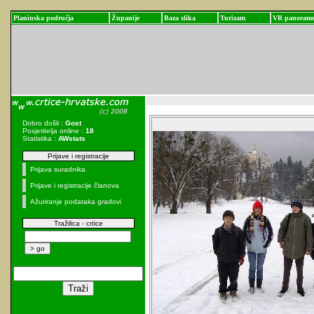
Planinska područja
Županije
Baza slika
Turizam
VR panoram
Dobro došli :
Gost
Posjetitelja online :
18
Statistika :
AWstats
Prijave i registracije
Prijava suradnika
Prijave i registracije članova
Ažuriranje podataka gradovi
Tražilica - crtice