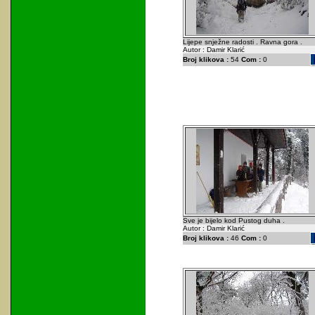
Lijepe snježne radosti . Ravna gora .
Autor : Damir Klarić
Broj klikova :
54
Com :
0
Sve je bijelo kod Pustog duha .
Autor : Damir Klarić
Broj klikova :
46
Com :
0