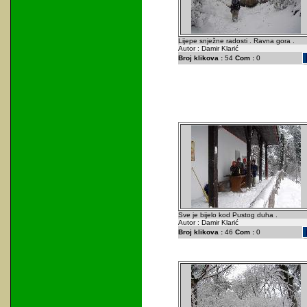
Lijepe snježne radosti . Ravna gora .
Autor : Damir Klarić
Broj klikova :
54
Com :
0
Sve je bijelo kod Pustog duha .
Autor : Damir Klarić
Broj klikova :
46
Com :
0