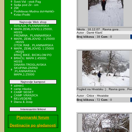
Sveti Vid - otok Pag
Spilja pod Zir - om
ZIR
Podkilavac-Mudna dol-Hahlići-
Kolac-Podki
Najnovije Web shop
SVILAJA, PLANINARSKA
MAPA ZEMLJOVID,1:25000,
Nikola . 16.12.07 . Ravna gora .
HGSS
Autor : Damir Klarić
PROMINA , PLANINARSKA
Broj klikova :
38
Com :
0
MAPA, ZEMLJOVID , 1:25000
, HGSS
OTOK RAB , PLANINARSKA
MAPA, ZEMLJOVID, 1:25000
, HGSS
BRAČ BIKE, BICIKLOM PO
BRAČU, MAPA 1:45000,
HGSS
DINARA-TROGLAVSKA
SKUPINA-ZAPAD
,PLANINARSKA
MAPA,1:25000
Najnovije kampovi
admin1
camp mlaska
Pogled na Hrvatsku :) . Ravna gora . Pe
CAMP SEGET
.
CAMP VRANJICA
Autor : Crtice - Hrvatske
BELVEDERE
Broj klikova :
72
Com :
0
Diana & Josip
Interesantni linkovi
Planinarski forum
Destinacije po gledanosti