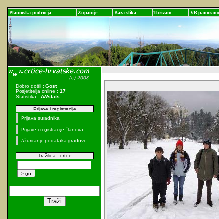
Planinska područja
Županije
Baza slika
Turizam
VR panoram
Dobro došli :
Gost
Posjetitelja online :
17
Statistika :
AWstats
Prijave i registracije
Prijava suradnika
Prijave i registracije članova
Ažuriranje podataka gradovi
Tražilica - crtice