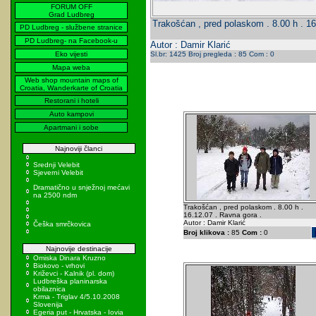
FORUM OFF
Grad Ludbreg
Trakošćan , pred polaskom . 8.00 h . 16
PD Ludbreg - službene stranice
PD Ludbreg- na Facebook-u
Autor : Damir Klarić
Eko vijesti
Sl.br: 1425 Broj pregleda : 85 Com : 0
Mapa weba
Web shop mountain maps of
Croatia, Wanderkarte of Croatia
Restorani i hoteli
Auto kampovi
Apartmani i sobe
Najnoviji članci
Srednji Velebit
Sjeverni Velebit
Dramatično u snježnoj mećavi
na 2500 ndm
Trakošćan , pred polaskom . 8.00 h .
16.12.07 . Ravna gora .
Autor : Damir Klarić
Češka smrčkovica
Broj klikova :
85
Com :
0
Najnovije destinacije
Omiska Dinara Kruzno
Biokovo - vrhovi
Križevci - Kalnik (pl. dom)
Ludbreška planinarska
obilaznica
Krma - Triglav 4/5.10.2008
Slovenija
Egeria put - Hrvatska - Iovia