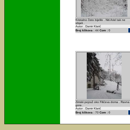
Kristalno čisto bijelilo . Niti Ariel tak ne
izbjeli .
Autor : Damir Klarić
Broj klikova :
44
Com :
0
Zimski pejzaž oko Filićeva doma . Ravna
gora .
Autor : Damir Klarić
Broj klikova :
70
Com :
0