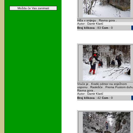
Možda će Vas zanimati
Hiža v snijegu . Ravna gora .
Autor : Damir Klarić
Broj klikova :
83
Com :
0
Vruće je . Kratki odmor na snježnom
usponu . Raskršće . Prema Pustom duhu
Ravna gora .
Autor : Damir Klarić
Broj klikova :
42
Com :
0