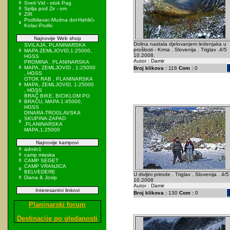
Sveti Vid - otok Pag
Spilja pod Zir - om
ZIR
Podkilavac-Mudna dol-Hahlići-
Kolac-Podki
Najnovije Web shop
Dolina nastala djelovanjem ledenjaka u
SVILAJA, PLANINARSKA
prošlosti - Krma . Slovenija . Triglav .4/5
MAPA ZEMLJOVID,1:25000,
10.2008.
HGSS
Autor : Damir
PROMINA , PLANINARSKA
MAPA, ZEMLJOVID , 1:25000
Broj klikova :
116
Com :
0
, HGSS
OTOK RAB , PLANINARSKA
MAPA, ZEMLJOVID, 1:25000
, HGSS
BRAČ BIKE, BICIKLOM PO
BRAČU, MAPA 1:45000,
HGSS
DINARA-TROGLAVSKA
SKUPINA-ZAPAD
,PLANINARSKA
MAPA,1:25000
Najnovije kampovi
admin1
camp mlaska
CAMP SEGET
CAMP VRANJICA
BELVEDERE
U divljini prirode . Triglav . Slovenija . 4/5
Diana & Josip
10.2008
Autor : Damir
Interesantni linkovi
Broj klikova :
130
Com :
0
Planinarski forum
Destinacije po gledanosti