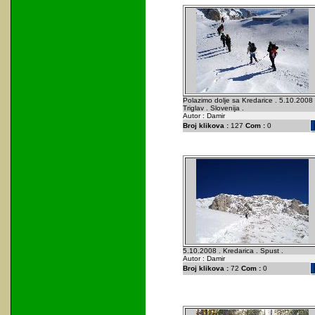
Polazimo dolje sa Kredarice . 5.10.2008 
Triglav . Slovenija .
Autor : Damir
Broj klikova :
127
Com :
0
5.10.2008 . Kredarica . Spust .
Autor : Damir
Broj klikova :
72
Com :
0