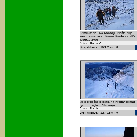
Strmi uspon . Na Kalvariji . Nešto prije
snježne mećave . Prema Kredarici . 4/5
listopad 2008.
Autor : Damir V.
Broj klikova :
163
Com :
0
Meteorološka postaja na Kredarici ranu
ujutro . Triglav . Slovenija .
Autor : Damir
Broj klikova :
127
Com :
0