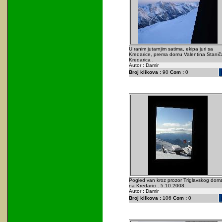
U ranim jutarnjim satima, ekipa juri sa
Kredarice, prema domu Valentina Staniča
Kredarica .
Autor : Damir
Broj klikova :
90
Com :
0
Pogled van kroz prozor Triglavskog dom
na Kredarici . 5.10.2008.
Autor : Damir
Broj klikova :
106
Com :
0