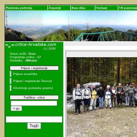
Planinska područja
Županije
Baza slika
Turizam
VR panoram
Dobro došli :
Gost
Posjetitelja online :
17
Statistika :
AWstats
Prijave i registracije
Prijava suradnika
Prijave i registracije članova
Ažuriranje podataka gradovi
Tražilica - crtice