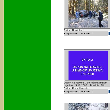
Autor : Dominko K.
Broj klikova :
86
Com :
0
Uspon na Rjavinu u po teškim zimskim
uvjetima . 5.10.2008. , Dominik i Filip .
Autor : Crtice Hrvatske
Broj klikova :
58
Com :
0