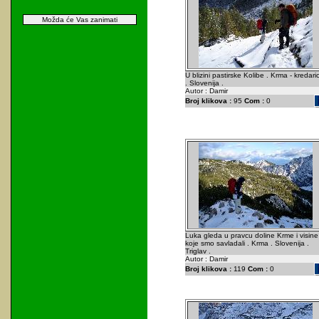
Možda će Vas zanimati
U blizini pastirske Kolibe . Krma - kredari
. Slovenija .
Autor : Damir
Broj klikova :
95
Com :
0
Luka gleda u pravcu doline Krme i visine
koje smo savladali . Krma . Slovenija .
Triglav .
Autor : Damir
Broj klikova :
119
Com :
0