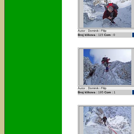
Autor : Dominik i Filip
Broj klikova :
115
Com :
0
Autor : Dominik i Filip
Broj klikova :
195
Com :
1