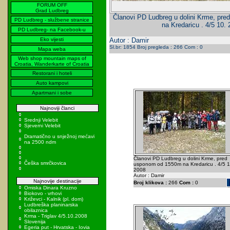
FORUM OFF
Grad Ludbreg
Članovi PD Ludbreg u dolini Krme, pr
PD Ludbreg - službene stranice
na Kredaricu . 4/5 10.
PD Ludbreg- na Facebook-u
Eko vijesti
Autor : Damir
Sl.br: 1854 Broj pregleda : 266 Com : 0
Mapa weba
Web shop mountain maps of
Croatia, Wanderkarte of Croatia
Restorani i hoteli
Auto kampovi
Apartmani i sobe
Najnoviji članci
Srednji Velebit
Sjeverni Velebit
Dramatično u snježnoj mećavi
na 2500 ndm
Članovi PD Ludbreg u dolini Krme, pred
Češka smrčkovica
usponom od 1550m na Kredaricu . 4/5 1
2008
Autor : Damir
Najnovije destinacije
Broj klikova :
266
Com :
0
Omiska Dinara Kruzno
Biokovo - vrhovi
Križevci - Kalnik (pl. dom)
Ludbreška planinarska
obilaznica
Krma - Triglav 4/5.10.2008
Slovenija
Egeria put - Hrvatska - Iovia