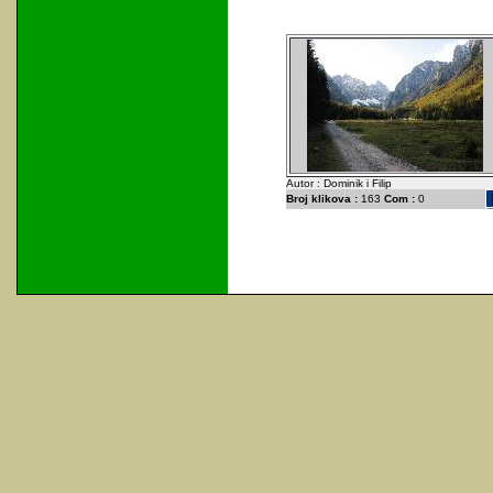
Autor : Dominik i Filip
Broj klikova :
163
Com :
0