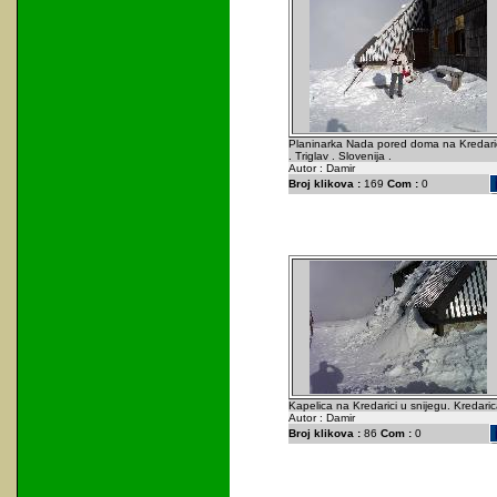
Planinarka Nada pored doma na Kredari
. Triglav . Slovenija .
Autor : Damir
Broj klikova :
169
Com :
0
Kapelica na Kredarici u snijegu. Kredaric
Autor : Damir
Broj klikova :
86
Com :
0