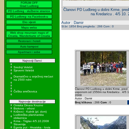
FORUM OFF
Grad Ludbreg
Članovi PD Ludbreg u dolini Krme, pr
PD Ludbreg - službene stranice
na Kredaricu . 4/5 10.
PD Ludbreg- na Facebook-u
Eko vijesti
Autor : Damir
Sl.br: 1854 Broj pregleda : 266 Com : 0
Mapa weba
Web shop mountain maps of
Croatia, Wanderkarte of Croatia
Restorani i hoteli
Auto kampovi
Apartmani i sobe
Najnoviji članci
Srednji Velebit
Sjeverni Velebit
Dramatično u snježnoj mećavi
na 2500 ndm
Članovi PD Ludbreg u dolini Krme, pred
Češka smrčkovica
usponom od 1550m na Kredaricu . 4/5 1
2008
Autor : Damir
Najnovije destinacije
Broj klikova :
266
Com :
0
Omiska Dinara Kruzno
Biokovo - vrhovi
Križevci - Kalnik (pl. dom)
Ludbreška planinarska
obilaznica
Krma - Triglav 4/5.10.2008
Slovenija
Egeria put - Hrvatska - Iovia