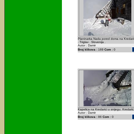
Planinarka Nada pored doma na Kredari
. Triglav . Slovenija .
Autor : Damir
Broj klikova :
169
Com :
0
Kapelica na Kredarici u snijegu. Kredaric
Autor : Damir
Broj klikova :
86
Com :
0