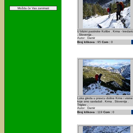
Možda će Vas zanimati
U blizini pastirske Kolibe . Krma - kredari
. Slovenija .
Autor : Damir
Broj klikova :
95
Com :
0
Luka gleda u pravcu doline Krme i visine
koje smo savladali . Krma . Slovenija .
Triglav .
Autor : Damir
Broj klikova :
119
Com :
0