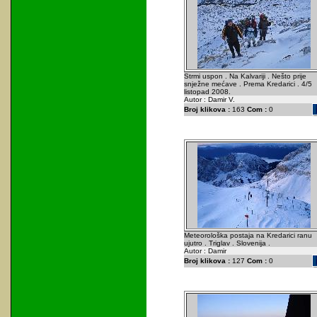
Strmi uspon . Na Kalvariji . Nešto prije
snježne mećave . Prema Kredarici . 4/5
listopad 2008.
Autor : Damir V.
Broj klikova :
163
Com :
0
Meteorološka postaja na Kredarici ranu
ujutro . Triglav . Slovenija .
Autor : Damir
Broj klikova :
127
Com :
0