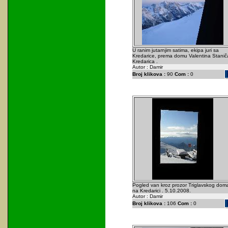
U ranim jutarnjim satima, ekipa juri sa
Kredarice, prema domu Valentina Staniča
Kredarica .
Autor : Damir
Broj klikova :
90
Com :
0
Pogled van kroz prozor Triglavskog dom
na Kredarici . 5.10.2008.
Autor : Damir
Broj klikova :
106
Com :
0