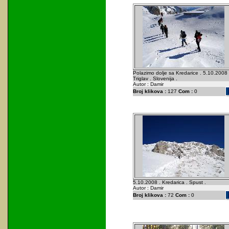
Polazimo dolje sa Kredarice . 5.10.2008 
Triglav . Slovenija .
Autor : Damir
Broj klikova :
127
Com :
0
5.10.2008 . Kredarica . Spust .
Autor : Damir
Broj klikova :
72
Com :
0