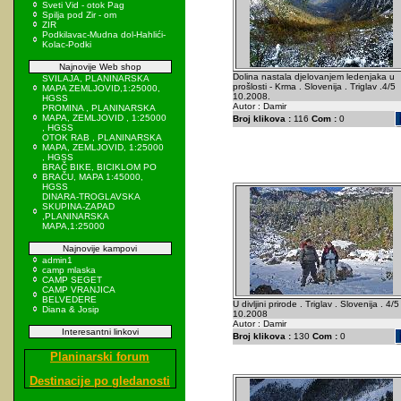
Sveti Vid - otok Pag
Spilja pod Zir - om
ZIR
Podkilavac-Mudna dol-Hahlići-
Kolac-Podki
Najnovije Web shop
Dolina nastala djelovanjem ledenjaka u
SVILAJA, PLANINARSKA
prošlosti - Krma . Slovenija . Triglav .4/5
MAPA ZEMLJOVID,1:25000,
10.2008.
HGSS
Autor : Damir
PROMINA , PLANINARSKA
MAPA, ZEMLJOVID , 1:25000
Broj klikova :
116
Com :
0
, HGSS
OTOK RAB , PLANINARSKA
MAPA, ZEMLJOVID, 1:25000
, HGSS
BRAČ BIKE, BICIKLOM PO
BRAČU, MAPA 1:45000,
HGSS
DINARA-TROGLAVSKA
SKUPINA-ZAPAD
,PLANINARSKA
MAPA,1:25000
Najnovije kampovi
admin1
camp mlaska
CAMP SEGET
CAMP VRANJICA
BELVEDERE
U divljini prirode . Triglav . Slovenija . 4/5
Diana & Josip
10.2008
Autor : Damir
Interesantni linkovi
Broj klikova :
130
Com :
0
Planinarski forum
Destinacije po gledanosti