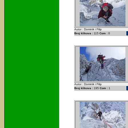
Autor : Dominik i Filip
Broj klikova :
115
Com :
0
Autor : Dominik i Filip
Broj klikova :
195
Com :
1