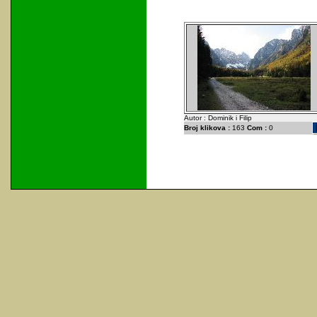
Autor : Dominik i Filip
Broj klikova :
163
Com :
0