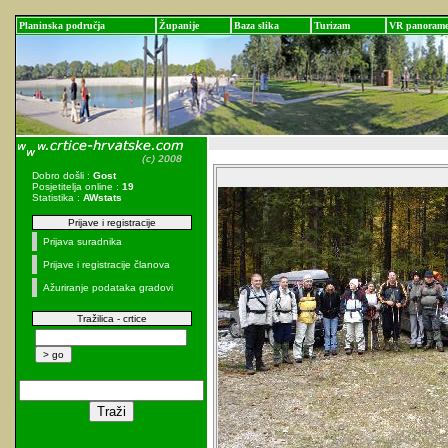
Planinska područja
Županije
Baza slika
Turizam
VR panoram
Dobro došli :
Gost
Posjetitelja online :
19
Statistika :
AWstats
Prijave i registracije
Prijava suradnika
Prijave i registracije članova
Ažuriranje podataka gradovi
Tražilica - crtice