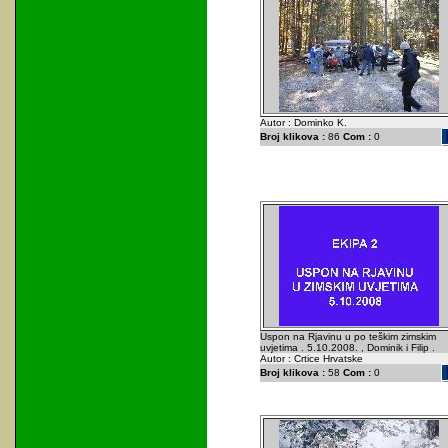
Autor : Dominko K.
Broj klikova :
86
Com :
0
Uspon na Rjavinu u po teškim zimskim
uvjetima . 5.10.2008. , Dominik i Filip .
Autor : Crtice Hrvatske
Broj klikova :
58
Com :
0