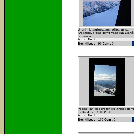
U ranim jutarnjim satima, ekipa juri sa
Kredarice, prema domu Valentina Staniča
Kredarica .
Autor : Damir
Broj klikova :
90
Com :
0
Pogled van kroz prozor Triglavskog dom
na Kredarici . 5.10.2008.
Autor : Damir
Broj klikova :
106
Com :
0