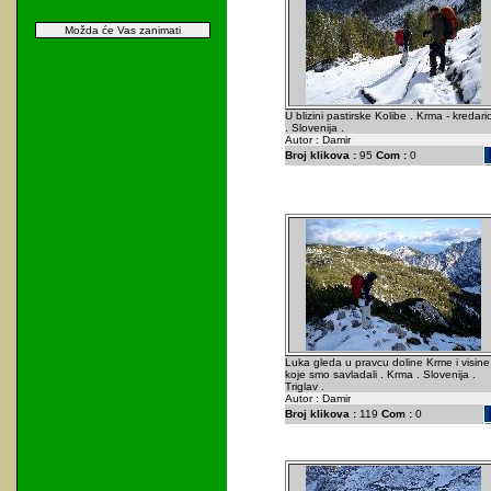
Možda će Vas zanimati
U blizini pastirske Kolibe . Krma - kredari
. Slovenija .
Autor : Damir
Broj klikova :
95
Com :
0
Luka gleda u pravcu doline Krme i visine
koje smo savladali . Krma . Slovenija .
Triglav .
Autor : Damir
Broj klikova :
119
Com :
0