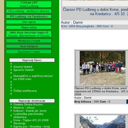
FORUM OFF
Grad Ludbreg
Članovi PD Ludbreg u dolini Krme, pr
PD Ludbreg - službene stranice
na Kredaricu . 4/5 10.
PD Ludbreg- na Facebook-u
Eko vijesti
Autor : Damir
Sl.br: 1854 Broj pregleda : 266 Com : 0
Mapa weba
Web shop mountain maps of
Croatia, Wanderkarte of Croatia
Restorani i hoteli
Auto kampovi
Apartmani i sobe
Najnoviji članci
Srednji Velebit
Sjeverni Velebit
Dramatično u snježnoj mećavi
na 2500 ndm
Članovi PD Ludbreg u dolini Krme, pred
Češka smrčkovica
usponom od 1550m na Kredaricu . 4/5 1
2008
Autor : Damir
Najnovije destinacije
Broj klikova :
266
Com :
0
Omiska Dinara Kruzno
Biokovo - vrhovi
Križevci - Kalnik (pl. dom)
Ludbreška planinarska
obilaznica
Krma - Triglav 4/5.10.2008
Slovenija
Egeria put - Hrvatska - Iovia