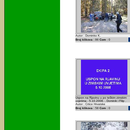
Autor : Dominko K.
Broj klikova :
86
Com :
0
Uspon na Rjavinu u po teškim zimskim
uvjetima . 5.10.2008. , Dominik i Filip .
Autor : Crtice Hrvatske
Broj klikova :
58
Com :
0