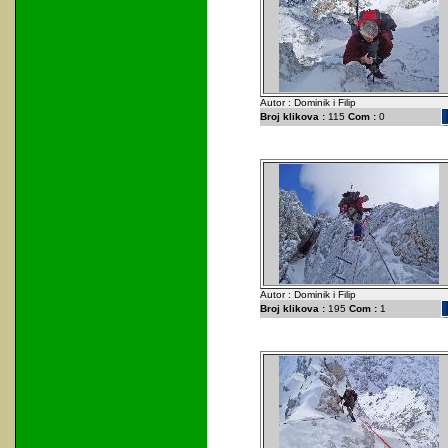
Autor : Dominik i Filip
Broj klikova :
115
Com :
0
Autor : Dominik i Filip
Broj klikova :
195
Com :
1