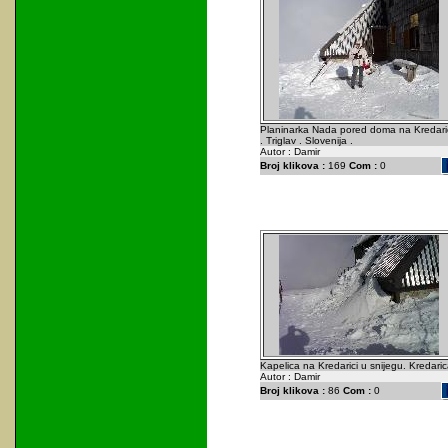
Planinarka Nada pored doma na Kredari
. Triglav . Slovenija .
Autor : Damir
Broj klikova :
169
Com :
0
Kapelica na Kredarici u snijegu. Kredaric
Autor : Damir
Broj klikova :
86
Com :
0