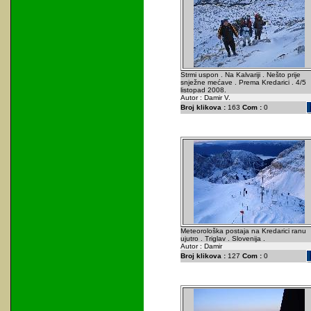
Strmi uspon . Na Kalvariji . Nešto prije
snježne mećave . Prema Kredarici . 4/5
listopad 2008.
Autor : Damir V.
Broj klikova :
163
Com :
0
Meteorološka postaja na Kredarici ranu
ujutro . Triglav . Slovenija .
Autor : Damir
Broj klikova :
127
Com :
0