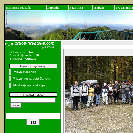
Planinska područja
Županije
Baza slika
Turizam
VR panoram
Dobro došli :
Gost
Posjetitelja online :
56
Statistika :
AWstats
Prijave i registracije
Prijava suradnika
Prijave i registracije članova
Ažuriranje podataka gradovi
Tražilica - crtice