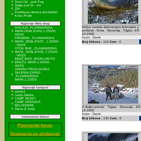
Sveti Vid - otok Pag
Spilja pod Zir - om
ZIR
Podkilavac-Mudna dol-Hahlići-
Kolac-Podki
Najnovije Web shop
Dolina nastala djelovanjem ledenjaka u
SVILAJA, PLANINARSKA
prošlosti - Krma . Slovenija . Triglav .4/5
MAPA ZEMLJOVID,1:25000,
10.2008.
HGSS
Autor : Damir
PROMINA , PLANINARSKA
MAPA, ZEMLJOVID , 1:25000
Broj klikova :
116
Com :
0
, HGSS
OTOK RAB , PLANINARSKA
MAPA, ZEMLJOVID, 1:25000
, HGSS
BRAČ BIKE, BICIKLOM PO
BRAČU, MAPA 1:45000,
HGSS
DINARA-TROGLAVSKA
SKUPINA-ZAPAD
,PLANINARSKA
MAPA,1:25000
Najnovije kampovi
admin1
camp mlaska
CAMP SEGET
CAMP VRANJICA
BELVEDERE
U divljini prirode . Triglav . Slovenija . 4/5
Diana & Josip
10.2008
Autor : Damir
Interesantni linkovi
Broj klikova :
130
Com :
0
Planinarski forum
Destinacije po gledanosti