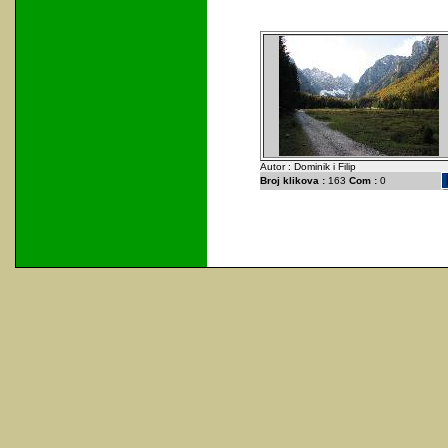
Autor : Dominik i Filip
Broj klikova :
163
Com :
0