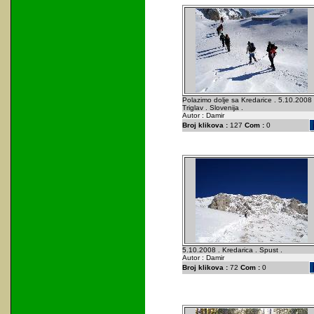
Polazimo dolje sa Kredarice . 5.10.2008 
Triglav . Slovenija .
Autor : Damir
Broj klikova :
127
Com :
0
5.10.2008 . Kredarica . Spust .
Autor : Damir
Broj klikova :
72
Com :
0