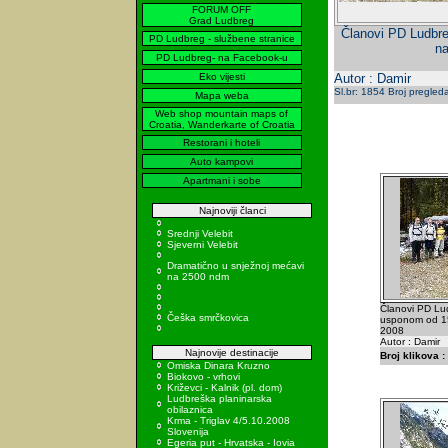
FORUM OFF
Grad Ludbreg
Članovi PD Ludbre
PD Ludbreg - službene stranice
na
PD Ludbreg- na Facebook-u
Eko vijesti
Autor : Damir
Sl.br: 1854 Broj pregled
Mapa weba
Web shop mountain maps of
Croatia, Wanderkarte of Croatia
Restorani i hoteli
Auto kampovi
Apartmani i sobe
Najnoviji članci
Srednji Velebit
Sjeverni Velebit
Dramatično u snježnoj mećavi
na 2500 ndm
Članovi PD Lud
Češka smrčkovica
usponom od 15
2008
Autor : Damir
Najnovije destinacije
Broj klikova :
Omiska Dinara Kruzno
Biokovo - vrhovi
Križevci - Kalnik (pl. dom)
Ludbreška planinarska
obilaznica
Krma - Triglav 4/5.10.2008
Slovenija
Egeria put - Hrvatska - Iovia