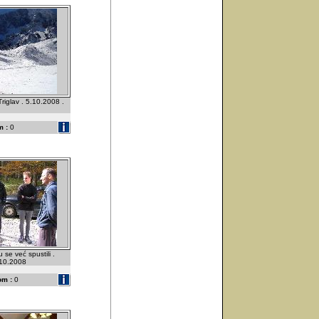
riglav . 5.10.2008 .
 :
0
u se već spustili .
5.10.2008
om :
0