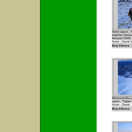
Strmi uspon . N
snježne mećave
listopad 2008.
Autor : Damir V
Broj klikova :
Meteorološka p
ujutro . Triglav
Autor : Damir
Broj klikova :