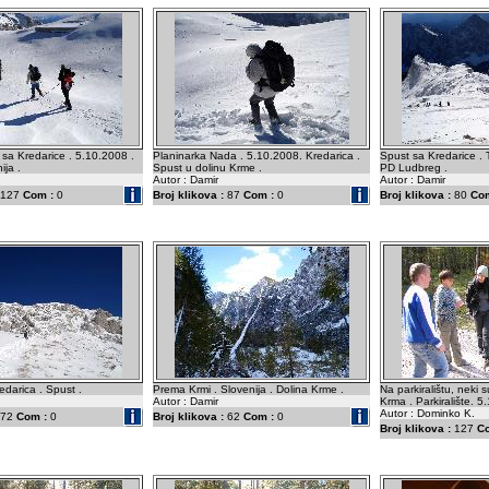
 sa Kredarice . 5.10.2008 .
Planinarka Nada . 5.10.2008. Kredarica .
Spust sa Kredarice . T
ija .
Spust u dolinu Krme .
PD Ludbreg .
Autor : Damir
Autor : Damir
127
Com :
0
Broj klikova :
87
Com :
0
Broj klikova :
80
Com
edarica . Spust .
Prema Krmi . Slovenija . Dolina Krme .
Na parkiralištu, neki s
Autor : Damir
Krma . Parkiralište. 
Autor : Dominko K.
72
Com :
0
Broj klikova :
62
Com :
0
Broj klikova :
127
C