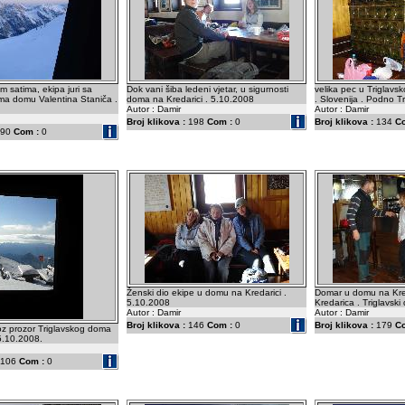
im satima, ekipa juri sa
Dok vani šiba ledeni vjetar, u sigurnosti
velika pec u Triglavs
ma domu Valentina Staniča .
doma na Kredarici . 5.10.2008
. Slovenija . Podno Tr
Autor : Damir
Autor : Damir
Broj klikova :
198
Com :
0
Broj klikova :
134
C
90
Com :
0
Ženski dio ekipe u domu na Kredarici .
Domar u domu na Kred
5.10.2008
Kredarica . Triglavsk
Autor : Damir
Autor : Damir
Broj klikova :
146
Com :
0
Broj klikova :
179
C
oz prozor Triglavskog doma
 5.10.2008.
106
Com :
0