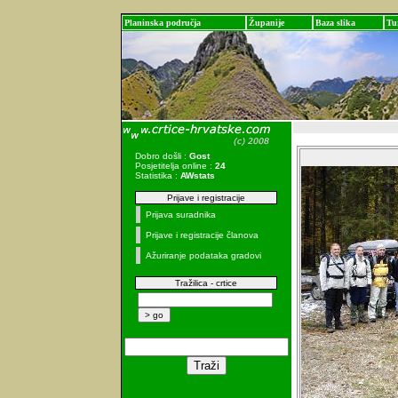
Planinska područja
Županije
Baza slika
Tu
Dobro došli :
Gost
Posjetitelja online :
24
Statistika :
AWstats
Prijave i registracije
Prijava suradnika
Prijave i registracije članova
Ažuriranje podataka gradovi
Tražilica - crtice