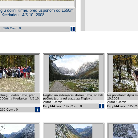
g u dolini Krme, pred usponom od 1550m
 Kredaricu . 4/5 10. 2008
a : 266 Com : 0
breg u dolini Krme, pred
Pogled na ledenjačku dolinu Krma, odakle
Na početnom djelu st
50m na Kredaricu . 4/5 10.
počinje jedna od staza za Triglav .
10.2008
Autor : Damir
Autor : Damir
Broj klikova :
142
Com :
0
Broj klikova :
127
C
266
Com :
0