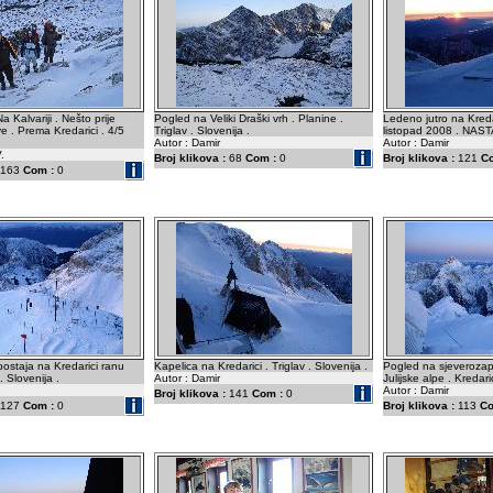
a Kalvariji . Nešto prije
Pogled na Veliki Draški vrh . Planine .
Ledeno jutro na Kreda
 . Prema Kredarici . 4/5
Triglav . Slovenija .
listopad 2008 . NAS
Autor : Damir
Autor : Damir
.
Broj klikova :
68
Com :
0
Broj klikova :
121
C
163
Com :
0
ostaja na Kredarici ranu
Kapelica na Kredarici . Triglav . Slovenija .
Pogled na sjeverozap
 . Slovenija .
Autor : Damir
Julijske alpe . Kredaric
Autor : Damir
Broj klikova :
141
Com :
0
127
Com :
0
Broj klikova :
113
Co