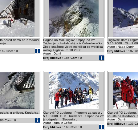
da pored doma na Kredarici
Pogled na Mali Triglav .Uspon na vrh
Triglavski dom i Trigla
enija .
Triglav je pokušala ekipa iz Čehoslovačka.
5.10.2008 . Oko 9.00 
Zbog snažnog vjetra morali su se vratiti sa
Autor : Nada Djurin
malog Triglava . 5.10.2008
169
Com :
0
Broj klikova :
187
C
Autor : Damir
Broj klikova :
185
Com :
0
darici u snijegu. Kredarica .
Članovi PD Ludbreg ! Pripreme za supst .
Članovi PD Ludbreg, 
5.10.2008 .10 h . Kredarica . Uspon na vrh
spusta na Kredarici .
je odgođen . Slovenija .
Autor : Damir
86
Com :
0
Autor : cura iz Češke
Broj klikova :
133
C
Broj klikova :
160
Com :
0