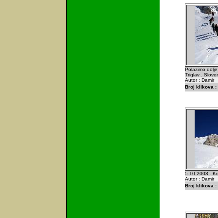
Polazimo dolje
Triglav . Sloven
Autor : Damir
Broj klikova :
5.10.2008 . Kr
Autor : Damir
Broj klikova :