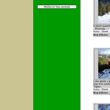
Možda će Vas zanimati
U blizini pasti
. Slovenija .
Autor : Damir
Broj klikova :
Luka gleda u p
koje smo savlad
Triglav .
Autor : Damir
Broj klikova :