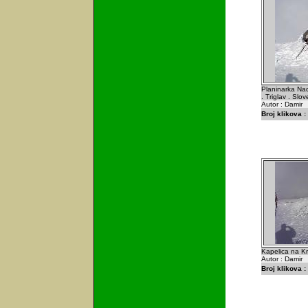
Planinarka Na
. Triglav . Slov
Autor : Damir
Broj klikova :
Kapelica na Kre
Autor : Damir
Broj klikova :