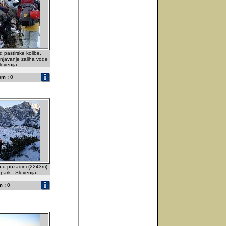
d pastirske kolibe,
unjavanje zaliha vode
lovenija .
om :
0
rh u pozadini (2243m)
 park . Slovenija.
 :
0