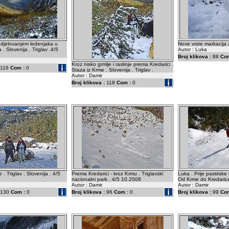
 djelovanjem ledenjaka u
Nove vrste markacija za
 . Slovenija . Triglav .4/5
Autor : Luka
Broj klikova :
88
Com
Kroz nisko grmlje i raslinje prema Kredarici .
116
Com :
0
Staza iz Krme . Slovenija . Triglav .
Autor : Damir
Broj klikova :
118
Com :
0
de . Triglav . Slovenija . 4/5
Prema Kredarici - kroz Krmu . Triglavski
Luka . Prije pastirske
nacionalni park . 4/5 10.2008
Od Krme do Kredarice .
Autor : Damir
Autor : Damir
130
Com :
0
Broj klikova :
96
Com :
0
Broj klikova :
99
Com