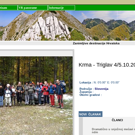
rizam
VR panorame
Informacije
Zanimljive destinacije Hrvatska
Krma - Triglav 4/5.10.2
Lokacija :
N: 0'0.00'' E: 0'0.00''
Slovenija
Područje :
Županija :
Okolni gradovi :
ČLANCI
Dramatično u snježnoj mećavi 
ndm