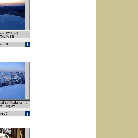
rici (2515m) . 5
TAVLJA SE.
om :
0
ad sa Kredarice na
a . Triglav .
m :
0