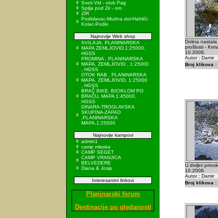
Sveti Vid - otok Pag
Spilja pod Zir - om
ZIR
Podkilavac-Mudna dol-Hahlići-
Kolac-Podki
Najnovije Web shop
Dolina nastala
SVILAJA, PLANINARSKA
prošlosti - Krma
MAPA ZEMLJOVID,1:25000,
10.2008.
HGSS
Autor : Damir
PROMINA , PLANINARSKA
MAPA, ZEMLJOVID , 1:25000
Broj klikova :
, HGSS
OTOK RAB , PLANINARSKA
MAPA, ZEMLJOVID, 1:25000
, HGSS
BRAČ BIKE, BICIKLOM PO
BRAČU, MAPA 1:45000,
HGSS
DINARA-TROGLAVSKA
SKUPINA-ZAPAD
,PLANINARSKA
MAPA,1:25000
Najnovije kampovi
admin1
camp mlaska
CAMP SEGET
CAMP VRANJICA
BELVEDERE
U divljini priro
Diana & Josip
10.2008
Autor : Damir
Interesantni linkovi
Broj klikova :
Planinarski forum
Destinacije po gledanosti