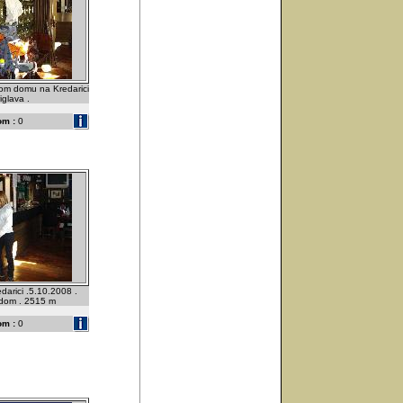
kom domu na Kredarici
iglava .
om :
0
arici .5.10.2008 .
i dom . 2515 m
om :
0