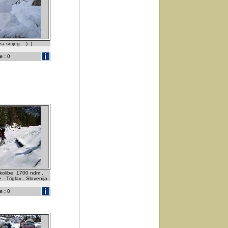
 snijeg . :) :)
 :
0
 kolibe. 1700 ndm .
 Triglav . Slovenija .
 :
0