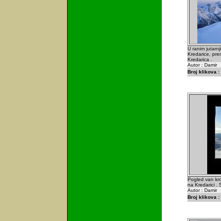
U ranim jutarnj
Kredarice, pre
Kredarica .
Autor : Damir
Broj klikova :
Pogled van kr
na Kredarici .
Autor : Damir
Broj klikova :