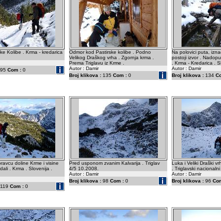
rske Kolibe . Krma - kredarica
Odmor kod Pastirske kolibe . Podno
Na polovici puta, izna
Velikog Draškog vrha . Zgornja krma .
postoji izvor . Nadop
Prema Triglavu iz Krme .
. Krma - Kredarica . S
Autor : Damir
Autor : Damir
95
Com :
0
Broj klikova :
135
Com :
0
Broj klikova :
134
C
ravcu doline Krme i visine
Pred usponom zvanim Kalvarija . Triglav
Luka i Veliki Draški v
ali . Krma . Slovenija .
4/5 10.2008.
. Triglavski nacionalni
Autor : Damir
Autor : Damir
Broj klikova :
98
Com :
0
Broj klikova :
96
Com
119
Com :
0