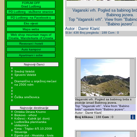
FORUM OFF
Grad Ludbreg
Vaganski vrh. Pogled sa babinog brd
PD Ludbreg - službene stranice
Babinog jezera.
PD Ludbreg- na Facebook-u
Top "Vaganski vrh". View from "Babino
Eko vijesti
"Babino jezero".
Autor : Damir Klarić
Mapa weba
Sl.br: 436 Broj pregleda : 188 Com : 0
Web shop mountain maps of
Croatia, Wanderkarte of Croatia
Restorani i hoteli
Auto kampovi
Apartmani i sobe
Najnoviji članci
Srednji Velebit
Sjeverni Velebit
Dramatično u snježnoj mećavi
na 2500 ndm
Češka smrčkovica
Vaganski vrh. Pogled sa babinog brda s
pozicije iznad Babinog jezera.
Top "Vaganski vrh". View from "Babino
Najnovije destinacije
brdo" upstairs from "Babino jezero".
Omiska Dinara Kruzno
Autor : Damir Klarić
Biokovo - vrhovi
Broj klikova :
188
Com :
0
Križevci - Kalnik (pl. dom)
Ludbreška planinarska
obilaznica
Krma - Triglav 4/5.10.2008
Slovenija
Egeria put - Hrvatska - Iovia