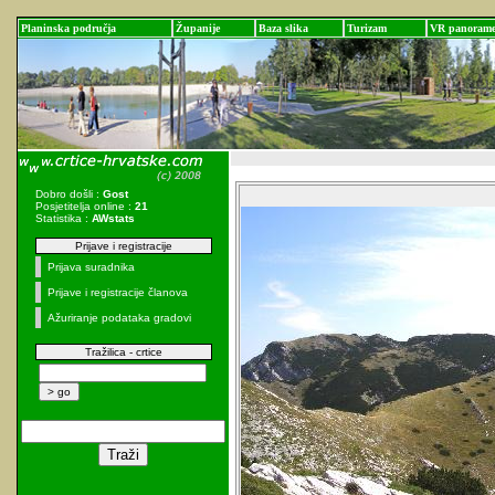
Planinska područja
Županije
Baza slika
Turizam
VR panoram
Dobro došli :
Gost
Posjetitelja online :
21
Statistika :
AWstats
Prijave i registracije
Prijava suradnika
Prijave i registracije članova
Ažuriranje podataka gradovi
Tražilica - crtice