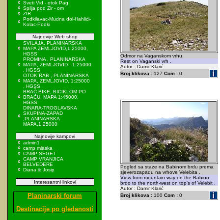
Sveti Vid - otok Pag
Spilja pod Zir - om
ZIR
Podkilavac-Mudna dol-Hahlići-
Kolac-Podki
Najnovije Web shop
SVILAJA, PLANINARSKA
MAPA ZEMLJOVID,1:25000,
HGSS
Odmor na Vaganskom vrhu.
PROMINA , PLANINARSKA
Rest on Vaganski vrh .
MAPA, ZEMLJOVID , 1:25000
Autor : Damir Klarić
, HGSS
Broj klikova :
127
Com :
0
OTOK RAB , PLANINARSKA
MAPA, ZEMLJOVID, 1:25000
, HGSS
BRAČ BIKE, BICIKLOM PO
BRAČU, MAPA 1:45000,
HGSS
DINARA-TROGLAVSKA
SKUPINA-ZAPAD
,PLANINARSKA
MAPA,1:25000
Najnovije kampovi
admin1
camp mlaska
CAMP SEGET
CAMP VRANJICA
BELVEDERE
Pogled sa staze na Babinom brdu prema
Diana & Josip
sjeverozapadu na vrhove Velebita .
View from mountain way on the Babino
Interesantni linkovi
brdo to the north-west on top's of Velebit .
Autor : Damir Klarić
Planinarski forum
Broj klikova :
100
Com :
0
Destinacije po gledanosti