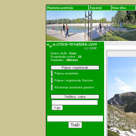
Planinska područja
Županije
Baza slika
Dobro došli :
Gost
Posjetitelja online :
26
Statistika :
AWstats
Prijave i registracije
Prijava suradnika
Prijave i registracije članova
Ažuriranje podataka gradovi
Tražilica - crtice