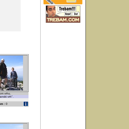
om vrhu.
anski vrh".
om :
0