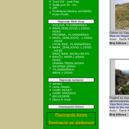
Sveti Vid - otok Pag
Spilja pod Zir - om
ZIR
Podkilavac-Mudna dol-Hahlići-
Kolac-Podki
Najnovije Web shop
SVILAJA, PLANINARSKA
MAPA ZEMLJOVID,1:25000,
HGSS
Odmor na Vag
PROMINA , PLANINARSKA
Rest on Vagans
MAPA, ZEMLJOVID , 1:25000
Autor : Damir K
, HGSS
Broj klikova :
OTOK RAB , PLANINARSKA
MAPA, ZEMLJOVID, 1:25000
, HGSS
BRAČ BIKE, BICIKLOM PO
BRAČU, MAPA 1:45000,
HGSS
DINARA-TROGLAVSKA
SKUPINA-ZAPAD
,PLANINARSKA
MAPA,1:25000
Najnovije kampovi
admin1
camp mlaska
CAMP SEGET
CAMP VRANJICA
BELVEDERE
Pogled sa sta
Diana & Josip
sjeverozapadu 
View from mou
Interesantni linkovi
brdo to the nor
Autor : Damir K
Planinarski forum
Broj klikova :
Destinacije po gledanosti