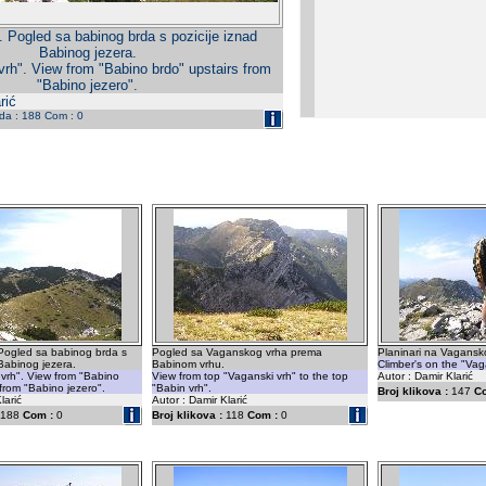
. Pogled sa babinog brda s pozicije iznad
Babinog jezera.
vrh". View from "Babino brdo" upstairs from
"Babino jezero".
rić
eda : 188 Com : 0
 Pogled sa babinog brda s
Pogled sa Vaganskog vrha prema
Planinari na Vagansk
 Babinog jezera.
Babinom vrhu.
Climber's on the "Vag
vrh". View from "Babino
View from top "Vaganski vrh" to the top
Autor : Damir Klarić
 from "Babino jezero".
"Babin vrh".
Broj klikova :
147
C
larić
Autor : Damir Klarić
188
Com :
0
Broj klikova :
118
Com :
0