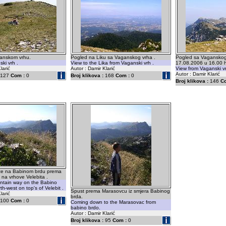
anskom vrhu.
Pogled na Liku sa Vaganskog vrha .
Pogled sa Vaganskog
ki vrh .
View to the Lika from Vaganski vrh .
17.08.2006 u 16.00 
larić
Autor : Damir Klarić
View from Vaganski vr
Autor : Damir Klarić
127
Com :
0
Broj klikova :
168
Com :
0
Broj klikova :
146
C
ze na Babinom brdu prema
na vrhove Velebita .
ntain way on the Babino
th-west on top's of Velebit .
Spust prema Marasovcu iz smjera Babinog
larić
brda.
100
Com :
0
Coming down to the Marasovac from
babino brdo.
Autor : Damir Klarić
Broj klikova :
95
Com :
0