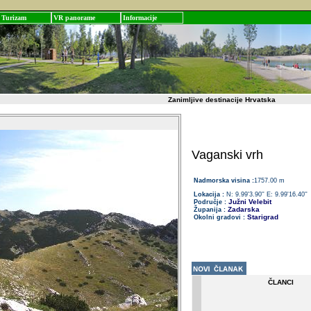
Turizam
VR panorame
Informacije
Zanimljive destinacije Hrvatska
Vaganski vrh
Nadmorska visina :
1757.00 m
Lokacija :
N: 9.99'3.90'' E: 9.99'16.40''
Južni Velebit
Područje :
Zadarska
Županija :
Starigrad
Okolni gradovi :
ČLANCI