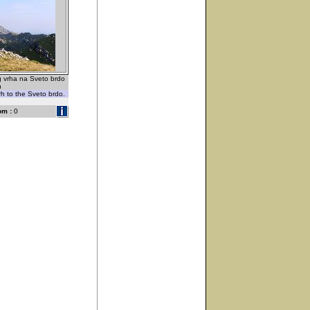
 vrha na Sveto brdo
h
h to the Sveto brdo.
om :
0