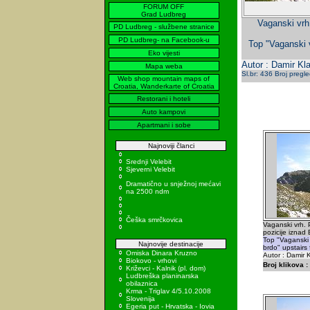
FORUM OFF
Grad Ludbreg
Vaganski vrh
PD Ludbreg - službene stranice
PD Ludbreg- na Facebook-u
Top "Vaganski 
Eko vijesti
Autor : Damir Kla
Mapa weba
Sl.br: 436 Broj pregl
Web shop mountain maps of
Croatia, Wanderkarte of Croatia
Restorani i hoteli
Auto kampovi
Apartmani i sobe
Najnoviji članci
Srednji Velebit
Sjeverni Velebit
Dramatično u snježnoj mećavi
na 2500 ndm
Češka smrčkovica
Vaganski vrh.
pozicije iznad
Top "Vaganski 
Najnovije destinacije
brdo" upstairs
Omiska Dinara Kruzno
Autor : Damir K
Biokovo - vrhovi
Broj klikova :
Križevci - Kalnik (pl. dom)
Ludbreška planinarska
obilaznica
Krma - Triglav 4/5.10.2008
Slovenija
Egeria put - Hrvatska - Iovia