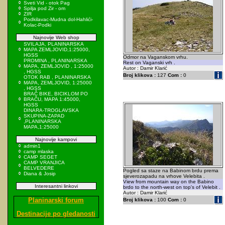
Sveti Vid - otok Pag
Spilja pod Zir - om
ZIR
Podkilavac-Mudna dol-Hahlići-
Kolac-Podki
Najnovije Web shop
SVILAJA, PLANINARSKA
MAPA ZEMLJOVID,1:25000,
HGSS
Odmor na Vaganskom vrhu.
PROMINA , PLANINARSKA
Rest on Vaganski vrh .
MAPA, ZEMLJOVID , 1:25000
Autor : Damir Klarić
, HGSS
Broj klikova :
127
Com :
0
OTOK RAB , PLANINARSKA
MAPA, ZEMLJOVID, 1:25000
, HGSS
BRAČ BIKE, BICIKLOM PO
BRAČU, MAPA 1:45000,
HGSS
DINARA-TROGLAVSKA
SKUPINA-ZAPAD
,PLANINARSKA
MAPA,1:25000
Najnovije kampovi
admin1
camp mlaska
CAMP SEGET
CAMP VRANJICA
BELVEDERE
Pogled sa staze na Babinom brdu prema
Diana & Josip
sjeverozapadu na vrhove Velebita .
View from mountain way on the Babino
Interesantni linkovi
brdo to the north-west on top's of Velebit .
Autor : Damir Klarić
Planinarski forum
Broj klikova :
100
Com :
0
Destinacije po gledanosti