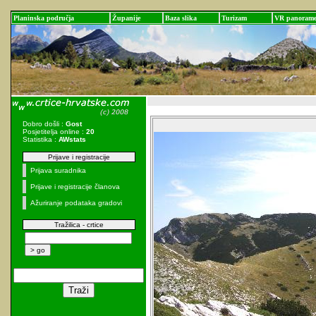
Planinska područja
Županije
Baza slika
Turizam
VR panoram
Dobro došli :
Gost
Posjetitelja online :
20
Statistika :
AWstats
Prijave i registracije
Prijava suradnika
Prijave i registracije članova
Ažuriranje podataka gradovi
Tražilica - crtice