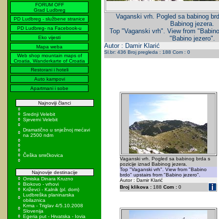
FORUM OFF
Grad Ludbreg
Vaganski vrh. Pogled sa babinog brd
PD Ludbreg - službene stranice
Babinog jezera.
PD Ludbreg- na Facebook-u
Top "Vaganski vrh". View from "Babino
Eko vijesti
"Babino jezero".
Autor : Damir Klarić
Mapa weba
Sl.br: 436 Broj pregleda : 188 Com : 0
Web shop mountain maps of
Croatia, Wanderkarte of Croatia
Restorani i hoteli
Auto kampovi
Apartmani i sobe
Najnoviji članci
Srednji Velebit
Sjeverni Velebit
Dramatično u snježnoj mećavi
na 2500 ndm
Češka smrčkovica
Vaganski vrh. Pogled sa babinog brda s
pozicije iznad Babinog jezera.
Top "Vaganski vrh". View from "Babino
Najnovije destinacije
brdo" upstairs from "Babino jezero".
Omiska Dinara Kruzno
Autor : Damir Klarić
Biokovo - vrhovi
Broj klikova :
188
Com :
0
Križevci - Kalnik (pl. dom)
Ludbreška planinarska
obilaznica
Krma - Triglav 4/5.10.2008
Slovenija
Egeria put - Hrvatska - Iovia