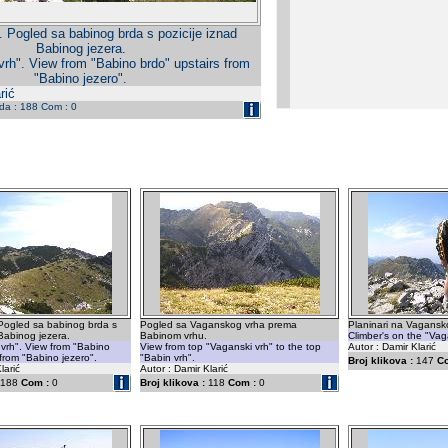
. Pogled sa babinog brda s pozicije iznad
Babinog jezera.
vrh". View from "Babino brdo" upstairs from
"Babino jezero".
rić
eda : 188 Com : 0
 Pogled sa babinog brda s
Pogled sa Vaganskog vrha prema
Planinari na Vagansk
 Babinog jezera.
Babinom vrhu.
Climber's on the "Vag
vrh". View from "Babino
View from top "Vaganski vrh" to the top
Autor : Damir Klarić
 from "Babino jezero".
"Babin vrh".
Broj klikova :
147
C
larić
Autor : Damir Klarić
188
Com :
0
Broj klikova :
118
Com :
0