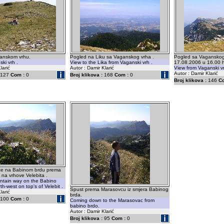
anskom vrhu.
Pogled na Liku sa Vaganskog vrha .
Pogled sa Vaganskog
ki vrh .
View to the Lika from Vaganski vrh .
17.08.2006 u 16.00 
larić
Autor : Damir Klarić
View from Vaganski vr
Autor : Damir Klarić
127
Com :
0
Broj klikova :
168
Com :
0
Broj klikova :
146
C
ze na Babinom brdu prema
na vrhove Velebita .
ntain way on the Babino
th-west on top's of Velebit .
Spust prema Marasovcu iz smjera Babinog
larić
brda.
100
Com :
0
Coming down to the Marasovac from
babino brdo.
Autor : Damir Klarić
Broj klikova :
95
Com :
0