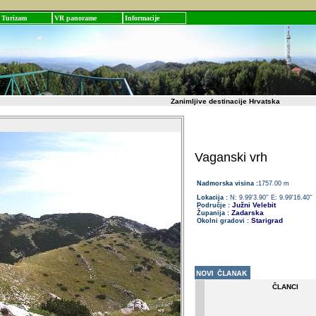
Turizam
VR panorame
Informacije
Zanimljive destinacije Hrvatska
Vaganski vrh
Nadmorska visina :
1757.00 m
Lokacija :
N: 9.99'3.90'' E: 9.99'16.40''
Južni Velebit
Područje :
Zadarska
Županija :
Starigrad
Okolni gradovi :
ČLANCI