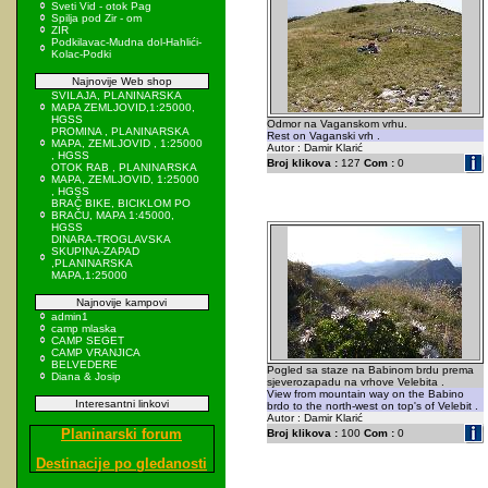
Sveti Vid - otok Pag
Spilja pod Zir - om
ZIR
Podkilavac-Mudna dol-Hahlići-
Kolac-Podki
Najnovije Web shop
SVILAJA, PLANINARSKA
MAPA ZEMLJOVID,1:25000,
HGSS
Odmor na Vaganskom vrhu.
PROMINA , PLANINARSKA
Rest on Vaganski vrh .
MAPA, ZEMLJOVID , 1:25000
Autor : Damir Klarić
, HGSS
Broj klikova :
127
Com :
0
OTOK RAB , PLANINARSKA
MAPA, ZEMLJOVID, 1:25000
, HGSS
BRAČ BIKE, BICIKLOM PO
BRAČU, MAPA 1:45000,
HGSS
DINARA-TROGLAVSKA
SKUPINA-ZAPAD
,PLANINARSKA
MAPA,1:25000
Najnovije kampovi
admin1
camp mlaska
CAMP SEGET
CAMP VRANJICA
BELVEDERE
Pogled sa staze na Babinom brdu prema
Diana & Josip
sjeverozapadu na vrhove Velebita .
View from mountain way on the Babino
Interesantni linkovi
brdo to the north-west on top's of Velebit .
Autor : Damir Klarić
Planinarski forum
Broj klikova :
100
Com :
0
Destinacije po gledanosti