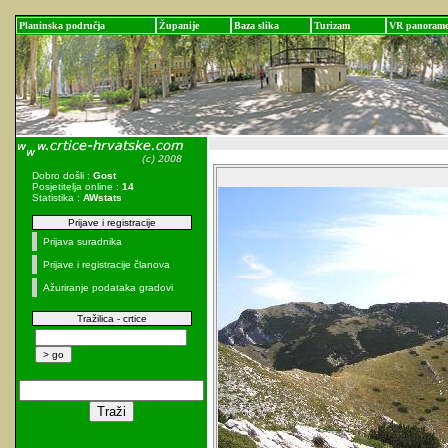
Planinska područja
Županije
Baza slika
Turizam
VR panoram
Dobro došli :
Gost
Posjetitelja online :
14
Statistika :
AWstats
Prijave i registracije
Prijava suradnika
Prijave i registracije članova
Ažuriranje podataka gradovi
Tražilica - crtice