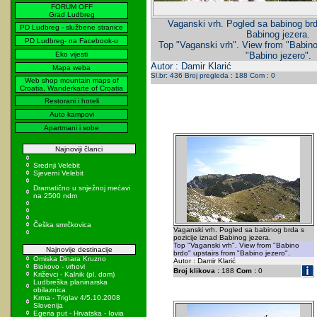
FORUM OFF
Grad Ludbreg
Vaganski vrh. Pogled sa babinog brd
PD Ludbreg - službene stranice
Babinog jezera.
PD Ludbreg- na Facebook-u
Top "Vaganski vrh". View from "Babino
Eko vijesti
"Babino jezero".
Autor : Damir Klarić
Mapa weba
Sl.br: 436 Broj pregleda : 188 Com : 0
Web shop mountain maps of
Croatia, Wanderkarte of Croatia
Restorani i hoteli
Auto kampovi
Apartmani i sobe
Najnoviji članci
Srednji Velebit
Sjeverni Velebit
Dramatično u snježnoj mećavi
na 2500 ndm
Češka smrčkovica
Vaganski vrh. Pogled sa babinog brda s
pozicije iznad Babinog jezera.
Top "Vaganski vrh". View from "Babino
Najnovije destinacije
brdo" upstairs from "Babino jezero".
Omiska Dinara Kruzno
Autor : Damir Klarić
Biokovo - vrhovi
Broj klikova :
188
Com :
0
Križevci - Kalnik (pl. dom)
Ludbreška planinarska
obilaznica
Krma - Triglav 4/5.10.2008
Slovenija
Egeria put - Hrvatska - Iovia