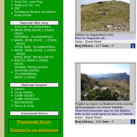
Sveti Vid - otok Pag
Spilja pod Zir - om
ZIR
Podkilavac-Mudna dol-Hahlići-
Kolac-Podki
Najnovije Web shop
SVILAJA, PLANINARSKA
MAPA ZEMLJOVID,1:25000,
HGSS
Odmor na Vaganskom vrhu.
PROMINA , PLANINARSKA
Rest on Vaganski vrh .
MAPA, ZEMLJOVID , 1:25000
Autor : Damir Klarić
, HGSS
Broj klikova :
127
Com :
0
OTOK RAB , PLANINARSKA
MAPA, ZEMLJOVID, 1:25000
, HGSS
BRAČ BIKE, BICIKLOM PO
BRAČU, MAPA 1:45000,
HGSS
DINARA-TROGLAVSKA
SKUPINA-ZAPAD
,PLANINARSKA
MAPA,1:25000
Najnovije kampovi
admin1
camp mlaska
CAMP SEGET
CAMP VRANJICA
BELVEDERE
Pogled sa staze na Babinom brdu prema
Diana & Josip
sjeverozapadu na vrhove Velebita .
View from mountain way on the Babino
Interesantni linkovi
brdo to the north-west on top's of Velebit .
Autor : Damir Klarić
Planinarski forum
Broj klikova :
100
Com :
0
Destinacije po gledanosti