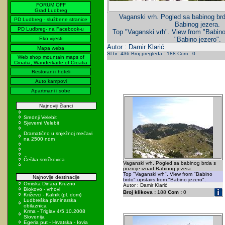
FORUM OFF
Grad Ludbreg
Vaganski vrh. Pogled sa babinog brd
PD Ludbreg - službene stranice
Babinog jezera.
PD Ludbreg- na Facebook-u
Top "Vaganski vrh". View from "Babino
Eko vijesti
"Babino jezero".
Autor : Damir Klarić
Mapa weba
Sl.br: 436 Broj pregleda : 188 Com : 0
Web shop mountain maps of
Croatia, Wanderkarte of Croatia
Restorani i hoteli
Auto kampovi
Apartmani i sobe
Najnoviji članci
Srednji Velebit
Sjeverni Velebit
Dramatično u snježnoj mećavi
na 2500 ndm
Češka smrčkovica
Vaganski vrh. Pogled sa babinog brda s
pozicije iznad Babinog jezera.
Top "Vaganski vrh". View from "Babino
Najnovije destinacije
brdo" upstairs from "Babino jezero".
Omiska Dinara Kruzno
Autor : Damir Klarić
Biokovo - vrhovi
Broj klikova :
188
Com :
0
Križevci - Kalnik (pl. dom)
Ludbreška planinarska
obilaznica
Krma - Triglav 4/5.10.2008
Slovenija
Egeria put - Hrvatska - Iovia