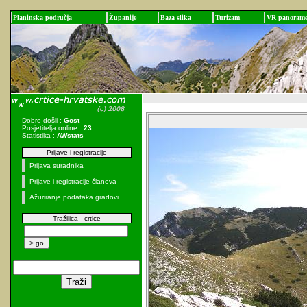
Planinska područja
Županije
Baza slika
Turizam
VR panoram
Dobro došli :
Gost
Posjetitelja online :
23
Statistika :
AWstats
Prijave i registracije
Prijava suradnika
Prijave i registracije članova
Ažuriranje podataka gradovi
Tražilica - crtice