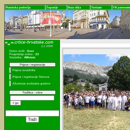
Planinska područja
Županije
Baza slika
Turizam
VR panoram
Dobro došli :
Gost
Posjetitelja online :
23
Statistika :
AWstats
Prijave i registracije
Prijava suradnika
Prijave i registracije članova
Ažuriranje podataka gradovi
Tražilica - crtice