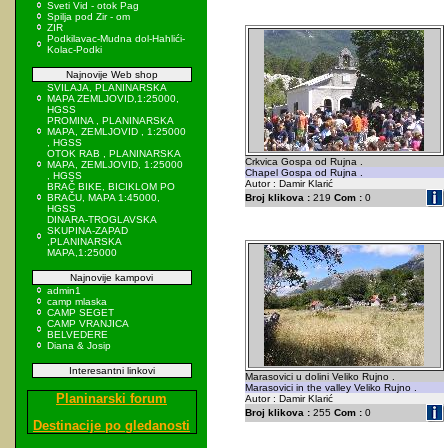
Sveti Vid - otok Pag
Spilja pod Zir - om
ZIR
Podkilavac-Mudna dol-Hahlići-
Kolac-Podki
Najnovije Web shop
SVILAJA, PLANINARSKA
MAPA ZEMLJOVID,1:25000,
HGSS
PROMINA , PLANINARSKA
MAPA, ZEMLJOVID , 1:25000
, HGSS
OTOK RAB , PLANINARSKA
Crkvica Gospa od Rujna .
MAPA, ZEMLJOVID, 1:25000
Chapel Gospa od Rujna .
, HGSS
Autor : Damir Klarić
BRAČ BIKE, BICIKLOM PO
BRAČU, MAPA 1:45000,
Broj klikova :
219
Com :
0
HGSS
DINARA-TROGLAVSKA
SKUPINA-ZAPAD
,PLANINARSKA
MAPA,1:25000
Najnovije kampovi
admin1
camp mlaska
CAMP SEGET
CAMP VRANJICA
BELVEDERE
Diana & Josip
Interesantni linkovi
Marasovici u dolini Veliko Rujno .
Marasovici in the valley Veliko Rujno .
Planinarski forum
Autor : Damir Klarić
Broj klikova :
255
Com :
0
Destinacije po gledanosti