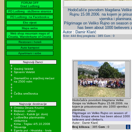
FORUM OFF
Grad Ludbreg
Hodočašće povodom blagdana Velike
PD Ludbreg - službene stranice
Rujnu 15.08.2006. na kojem je prisu
PD Ludbreg- na Facebook-u
vjernika i planinara
Eko vijesti
Pilgrimage on Veliko Rujno on season o
has been about 1000 believers a
Mapa weba
Autor : Damir Klarić
Web shop mountain maps of
Sl.br: 444 Broj pregleda : 385 Com : 0
Croatia, Wanderkarte of Croatia
Restorani i hoteli
Auto kampovi
Apartmani i sobe
Najnoviji članci
Srednji Velebit
Sjeverni Velebit
Dramatično u snježnoj mećavi
na 2500 ndm
Češka smrčkovica
Hodočašće povodom blagdana Velike
Gospe na Velikom Rujnu 15.08.2006. na
Najnovije destinacije
kojem je prisustvovalo oko 1000 vjernika i
Omiska Dinara Kruzno
planinara.
Biokovo - vrhovi
Pilgrimage on Veliko Rujno on season of
Križevci - Kalnik (pl. dom)
Velika Gospa where has been about 1000
Ludbreška planinarska
believers and climber's.
obilaznica
Autor : Damir Klarić
Krma - Triglav 4/5.10.2008
Broj klikova :
385
Com :
0
Slovenija
Egeria put - Hrvatska - Iovia