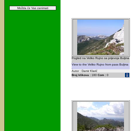
Možda će Vas zanimati
Pogled na Veliko Rujno sa prijevoja Buljma
.
View to the Veliko Rujno from pass Buljma
.
Autor : Damir Klarić
Broj klikova :
180
Com :
0