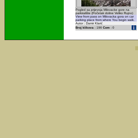
Pogled sa prijevoja Milovacke gore na
parkiralište (Početak doline Veliko Rujno)
View from pass on Milovacka gora on car
parking place from where You begin walk.
Autor : Damir Klarić
Broj klikova :
196
Com :
0