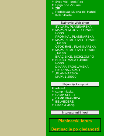
Sveti Vid - otok Pag
Spilja pod Zir - om
ZIR
Podkilavac-Mudna dol-Hahlići-
Kolac-Podki
Najnovije Web shop
SVILAJA, PLANINARSKA
MAPA ZEMLJOVID,1:25000,
HGSS
PROMINA , PLANINARSKA
MAPA, ZEMLJOVID , 1:25000
, HGSS
OTOK RAB , PLANINARSKA
MAPA, ZEMLJOVID, 1:25000
, HGSS
BRAČ BIKE, BICIKLOM PO
BRAČU, MAPA 1:45000,
HGSS
DINARA-TROGLAVSKA
SKUPINA-ZAPAD
,PLANINARSKA
MAPA,1:25000
Najnovije kampovi
admin1
camp mlaska
CAMP SEGET
CAMP VRANJICA
BELVEDERE
Diana & Josip
Interesantni linkovi
Planinarski forum
Destinacije po gledanosti