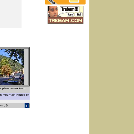
a planinarsku kuću
on mountain house on
om :
0