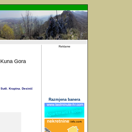
Reklame
e Kuna Gora
Sutli
Krapina
Desinić
,
,
Razmjena banera