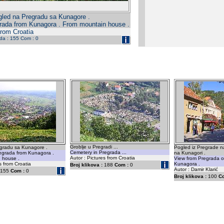
led na Pregradu sa Kunagore .
grada from Kunagora . From mountain house .
from Croatia
eda : 155 Com : 0
Groblje u Pregradi ...
gradu sa Kunagore .
Pogled iz Pregrade n
Cemetery in Pregrada ...
regrada from Kunagora .
na Kunagori .
Autor : Pictures from Croatia
 house .
View from Pregrada 
s from Croatia
Kunagora .
Broj klikova :
188
Com :
0
Autor : Damir Klarić
155
Com :
0
Broj klikova :
100
C