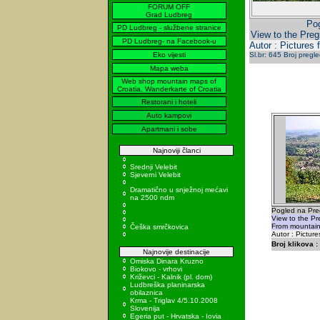
FORUM OFF
Grad Ludbreg
Pog
PD Ludbreg - službene stranice
View to the Pre
PD Ludbreg- na Facebook-u
Autor : Pictures 
Eko vijesti
Sl.br: 645 Broj pregl
Mapa weba
Web shop mountain maps of
Croatia, Wanderkarte of Croatia
Restorani i hoteli
Auto kampovi
Apartmani i sobe
Najnoviji članci
Srednji Velebit
Sjeverni Velebit
Dramatično u snježnoj mećavi
na 2500 ndm
Pogled na Pre
View to the P
From mountain
Češka smrčkovica
Autor : Picture
Broj klikova :
Najnovije destinacije
Omiska Dinara Kruzno
Biokovo - vrhovi
Križevci - Kalnik (pl. dom)
Ludbreška planinarska
obilaznica
Krma - Triglav 4/5.10.2008
Slovenija
Egeria put - Hrvatska - Iovia