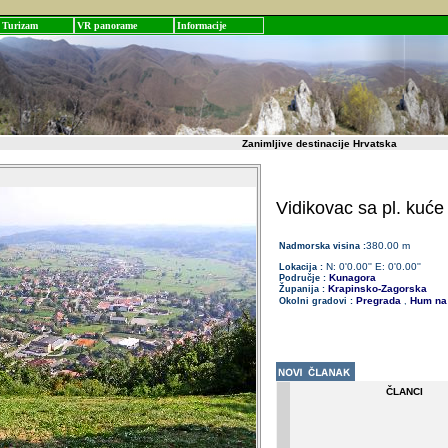
Turizam
VR panorame
Informacije
Zanimljive destinacije Hrvatska
Vidikovac sa pl. kuć
380.00 m
Nadmorska visina :
N: 0'0.00'' E: 0'0.00''
Lokacija :
Kunagora
Područje :
Krapinsko-Zagorska
Županija :
Pregrada
Hum na 
Okolni gradovi :
,
ČLANCI