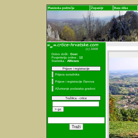
Planinska područja
Županije
Baza slika
Dobro došli :
Gost
Posjetitelja online :
12
Statistika :
AWstats
Prijave i registracije
Prijava suradnika
Prijave i registracije članova
Ažuriranje podataka gradovi
Tražilica - crtice